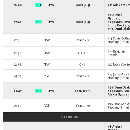
16:08
0 : 1
TPW
Голы (EQ)
#11
Miska Mur
#8
Aleksi
Nyppeli
,
17:43
0 : 2
TPW
Голы (EQ)
передачи: #5
Joona Koskela
,
#96
Onni Ojal
#14
Daniel Botha
22:58
TPW
Удаление
Hooking (2 min)
#74
Benjamin
22:58
TPW
GK Out
Puskala
22:58
TPW
GK In
#29
Joona Vuojär
#77
Jonas Mohr
-
24:04
RGE
Удаление
Hooking (2 min)
#96
Onni Ojal
25:47
0 : 3
TPW
Голы (PP1)
передачи: #8
Aleksi Nyppeli
#98
Jacob Gerild
29:45
RGE
Удаление
Tripping (2 min)
3. PERIODS
#8
Aleksi