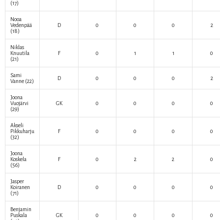
(17)
Nooa
Vedenpää
D
0
0
0
2
(18)
Niklas
Knuutila
F
0
1
1
0
(21)
Sami
D
0
0
0
2
Vanne
(22)
Joona
Vuojärvi
GK
0
0
0
0
(29)
Akseli
Pikkuharju
F
0
0
0
0
(32)
Joona
Koskela
F
0
2
2
0
(56)
Jasper
Koiranen
D
0
0
0
0
(71)
Benjamin
Puskala
GK
0
0
0
0