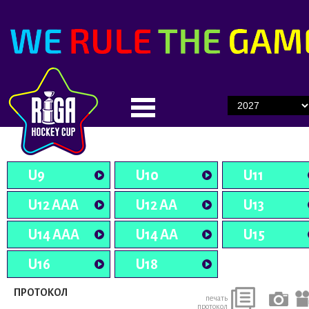
U9
U10
U11
U12 AAA
U12 AA
U13
U14 AAA
U14 AA
U15
U16
U18
ПРОТОКОЛ
печать
протокол