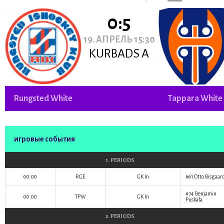
0:5
19. АПРЕЛЬ 15:30
KURBADS A
Rungsted White
Tappara White
игровые события
1. PERIODS
00:00
RGE
GK In
#61
Otto Bisgaar
#74
Benjamin
00:00
TPW
GK In
Puskala
2. PERIODS