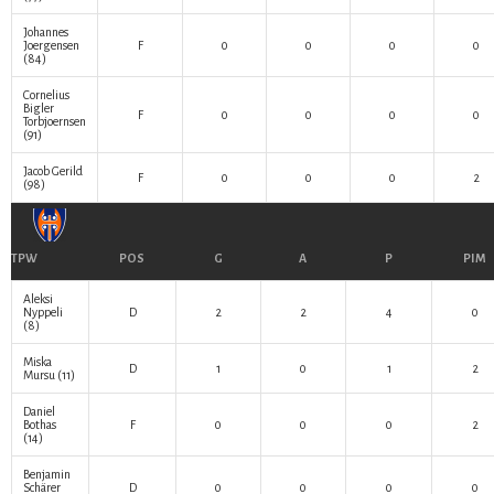
Johannes
Joergensen
F
0
0
0
0
(84)
Cornelius
Bigler
F
0
0
0
0
Torbjoernsen
(91)
Jacob Gerild
F
0
0
0
2
(98)
TPW
POS
G
A
P
PIM
Aleksi
Nyppeli
D
2
2
4
0
(8)
Miska
D
1
0
1
2
Mursu
(11)
Daniel
Bothas
F
0
0
0
2
(14)
Benjamin
Schärer
D
0
0
0
0