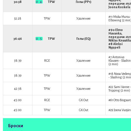
Nyppeli
,
30:38
0 : 4
TPW
Голы (PP1)
передачи: #5
Joona Koskela
#11
Miska Mursu
32:28
TPW
Удаление
Elbowing (2 min
#90
Elmo
Havanka
,
передачи: #21
36:46
0 : 5
TPW
Голы (EQ)
Niklas Knuutila
#8
Aleksi
Nyppeli
#7
Antonius
38:39
RGE
Удаление
Klausen
- Slashi
(2 min)
#18
Nooa Veden
38:39
TPW
Удаление
- Slashing (2 min
#22
Sami Vanne
-
42:38
TPW
Удаление
Tripping (2 min)
45:00
RGE
GK Out
#61
Otto Bisgaar
45:00
TPW
GK Out
#29
Joona Vuojär
Броски