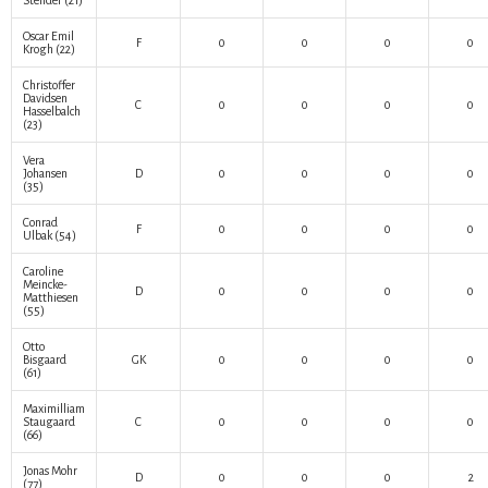
Stender
(21)
Oscar Emil
F
0
0
0
0
Krogh
(22)
Christoffer
Davidsen
C
0
0
0
0
Hasselbalch
(23)
Vera
Johansen
D
0
0
0
0
(35)
Conrad
F
0
0
0
0
Ulbak
(54)
Caroline
Meincke-
D
0
0
0
0
Matthiesen
(55)
Otto
Bisgaard
GK
0
0
0
0
(61)
Maximilliam
Staugaard
C
0
0
0
0
(66)
Jonas Mohr
D
0
0
0
2
(77)