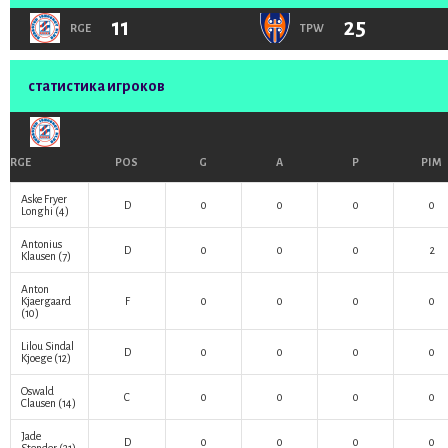
11
25
RGE
TPW
статистика игроков
RGE
POS
G
A
P
PIM
Aske Fryer
D
0
0
0
0
Longhi
(4)
Antonius
D
0
0
0
2
Klausen
(7)
Anton
Kjaergaard
F
0
0
0
0
(10)
Lilou Sindal
D
0
0
0
0
Kjoege
(12)
Oswald
C
0
0
0
0
Clausen
(14)
Jade
D
0
0
0
0