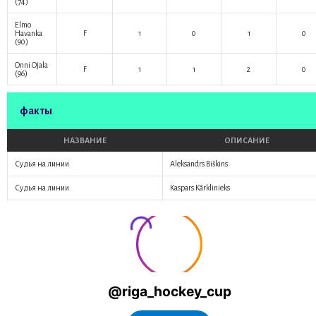
(74)
Elmo
Havanka
F
1
0
1
0
(90)
Onni Ojala
F
1
1
2
0
(96)
факты
НАЗВАНИЕ
ОПИСАНИЕ
Судья на линии
Aleksandrs Biškins
Судья на линии
Kaspars Kārklinieks