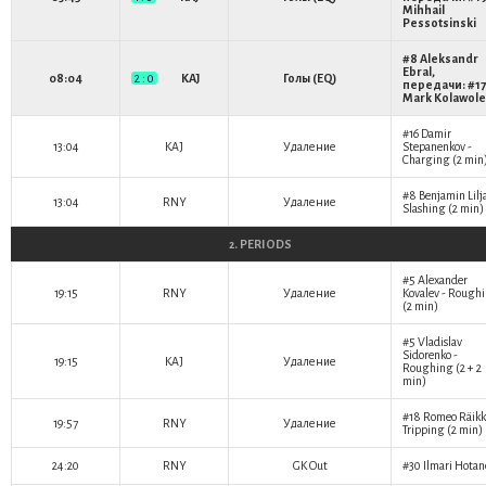
Mihhail
Pessotsinski
#8
Aleksandr
Ebral
,
08:04
2 : 0
KAJ
Голы (EQ)
передачи: #17
Mark Kolawole
#16
Damir
13:04
KAJ
Удаление
Stepanenkov
-
Charging (2 min
#8
Benjamin Lilj
13:04
RNY
Удаление
Slashing (2 min)
2. PERIODS
#5
Alexander
19:15
RNY
Удаление
Kovalev
- Rough
(2 min)
#5
Vladislav
Sidorenko
-
19:15
KAJ
Удаление
Roughing (2 + 2
min)
#18
Romeo Räikk
19:57
RNY
Удаление
Tripping (2 min)
24:20
RNY
GK Out
#30
Ilmari Hota