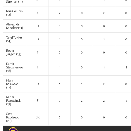
Štroman
(11)
Ivan Golubev
F
2
0
2
0
(12)
Aleksandr
D
0
0
0
0
Korsakov
(13)
Tanel Tuvike
D
1
0
1
0
(14)
Robin
F
0
0
0
0
Jürgen
(15)
Damir
Stepanenkov
F
1
0
1
2
(16)
Mark
Kolawole
D
1
1
2
0
(17)
Mihhail
Pessotsinski
F
0
2
2
2
(19)
Gert
Raudsepp
GK
0
0
0
0
(20)