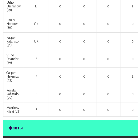
Urho
Uschanow
D
0
0
0
2
(29)
Ilmari
Hotanen
GK
0
0
0
0
(30)
Kasper
Katajisto
GK
0
0
0
0
(31)
Vilho
Pelander
F
0
0
0
0
(39)
Casper
Helenius
F
0
0
0
2
(43)
Konsta
Vähätalo
F
0
0
0
0
(75)
Matthew
F
0
0
0
0
Kiiski
(78)
факты