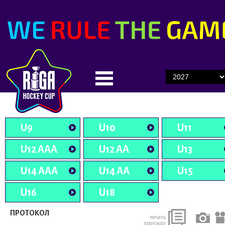
U9
U10
U11
U12 AAA
U12 AA
U13
U14 AAA
U14 AA
U15
U16
U18
ПРОТОКОЛ
печать
протокол