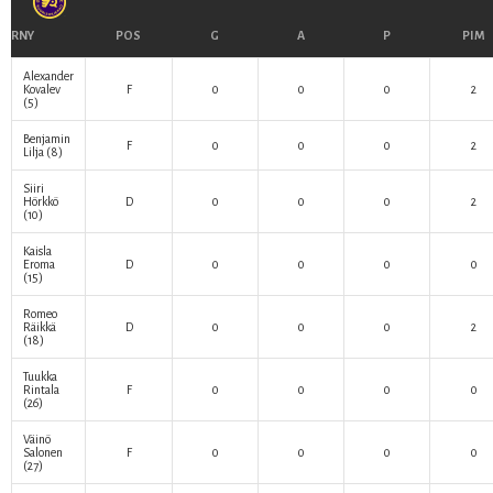
RNY
POS
G
A
P
PIM
Alexander
Kovalev
F
0
0
0
2
(5)
Benjamin
F
0
0
0
2
Lilja
(8)
Siiri
Hörkkö
D
0
0
0
2
(10)
Kaisla
Eroma
D
0
0
0
0
(15)
Romeo
Räikkä
D
0
0
0
2
(18)
Tuukka
Rintala
F
0
0
0
0
(26)
Väinö
Salonen
F
0
0
0
0
(27)