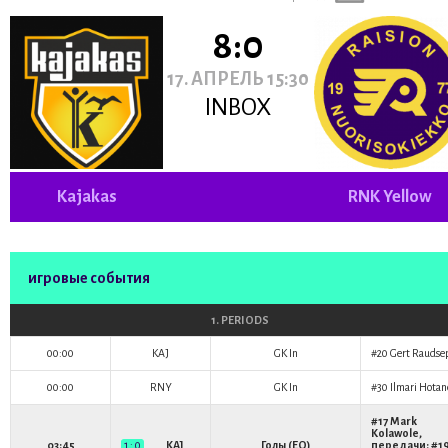
8:0
17. АПРЕЛЬ 15:30
INBOX
Kajakas
RNK Yellow
игровые события
1. PERIODS
00:00
KAJ
GK In
#20
Gert Raudse
00:00
RNY
GK In
#30
Ilmari Hota
#17
Mark
Kolawole
,
03:45
1 : 0
KAJ
Голы (EQ)
передачи: #1