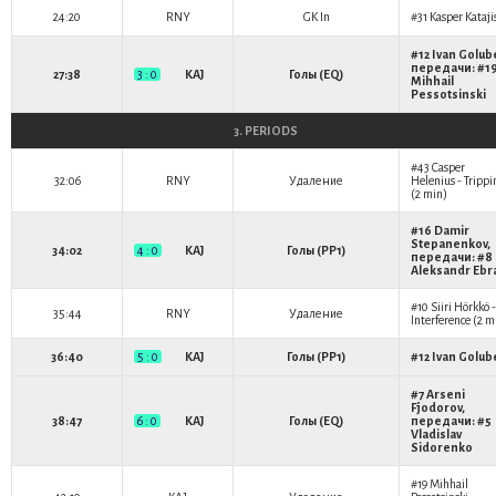
24:20
RNY
GK In
#31
Kasper Kataji
#12
Ivan Golub
передачи: #1
27:38
3 : 0
KAJ
Голы (EQ)
Mihhail
Pessotsinski
3. PERIODS
#43
Casper
32:06
RNY
Удаление
Helenius
- Tripp
(2 min)
#16
Damir
Stepanenkov
,
34:02
4 : 0
KAJ
Голы (PP1)
передачи: #8
Aleksandr Ebr
#10
Siiri Hörkkö
-
35:44
RNY
Удаление
Interference (2 m
36:40
5 : 0
KAJ
Голы (PP1)
#12
Ivan Golub
#7
Arseni
Fjodorov
,
38:47
6 : 0
KAJ
Голы (EQ)
передачи: #5
Vladislav
Sidorenko
#19
Mihhail