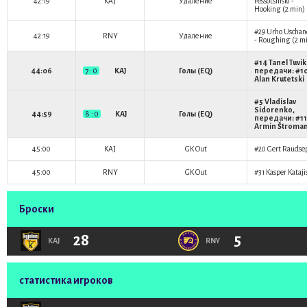
42:19
KAJ
Удаление
Pessotsinski
-
Hooking (2 min)
#29
Urho Uscha
42:19
RNY
Удаление
- Roughing (2 m
#14
Tanel Tuvi
44:06
7 : 0
KAJ
Голы (EQ)
передачи: #1
Alan Krutetski
#5
Vladislav
Sidorenko
,
44:59
8 : 0
KAJ
Голы (EQ)
передачи: #11
Armin Štroma
45:00
KAJ
GK Out
#20
Gert Raudse
45:00
RNY
GK Out
#31
Kasper Kataji
Броски
28
5
KAJ
RNY
статистика игроков