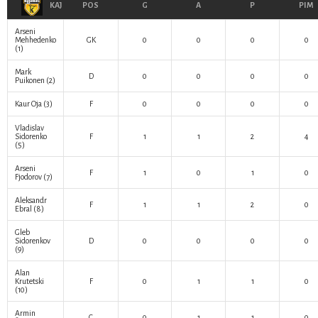
KAJ
POS
G
A
P
PIM
Arseni
Mehhedenko
GK
0
0
0
0
(1)
Mark
D
0
0
0
0
Puikonen
(2)
Kaur Oja
(3)
F
0
0
0
0
Vladislav
Sidorenko
F
1
1
2
4
(5)
Arseni
F
1
0
1
0
Fjodorov
(7)
Aleksandr
F
1
1
2
0
Ebral
(8)
Gleb
Sidorenkov
D
0
0
0
0
(9)
Alan
Krutetski
F
0
1
1
0
(10)
Armin
C
0
1
1
0