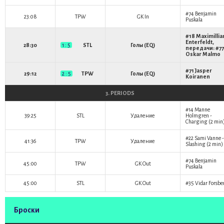
#74
Benjamin
23:08
TPW
GK In
Puskala
#18
Maximillia
Enterfeldt
,
28:30
1 : 5
STL
Голы (EQ)
передачи: #77
Oskar Malmo
#71
Jasper
29:12
2 : 5
TPW
Голы (EQ)
Koiranen
3. PERIODS
#14
Manne
39:25
STL
Удаление
Holmgren
-
Charging (2 min
#22
Sami Vanne
-
41:36
TPW
Удаление
Slashing (2 min)
#74
Benjamin
45:00
TPW
GK Out
Puskala
45:00
STL
GK Out
#35
Vidar Forsbe
Броски