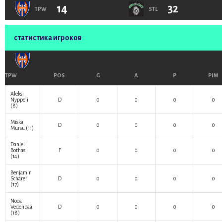
14
32
TPW
STL
статистика игроков
TPW
POS
G
A
P
PIM
Aleksi
Nyppeli
D
0
0
0
0
(8)
Miska
D
0
0
0
0
Mursu
(11)
Daniel
Bothas
F
0
0
0
0
(14)
Benjamin
Schärer
D
0
0
0
0
(17)
Nooa
Vedenpää
D
0
0
0
0
(18)