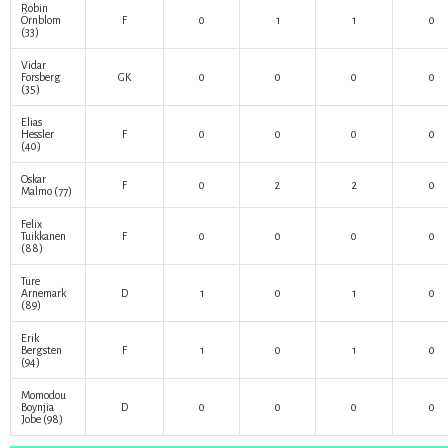
Robin
Örnblom
F
0
1
1
0
(33)
Vidar
Forsberg
GK
0
0
0
0
(35)
Elias
Hessler
F
0
0
0
0
(40)
Oskar
F
0
2
2
0
Malmo
(77)
Felix
Tuikkanen
F
0
0
0
0
(88)
Ture
Arnemark
D
1
0
1
0
(89)
Erik
Bergsten
F
1
0
1
0
(94)
Momodou
Boynjia
D
0
0
0
0
Jobe
(98)