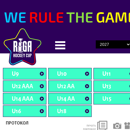
U9
U10
U11
U12 AAA
U12 AA
U13
U14 AAA
U14 AA
U15
U16
U18
ПРОТОКОЛ
печать
протокол