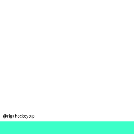
@rigahockeycup