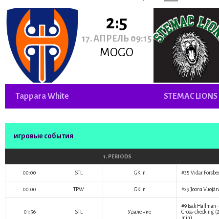
2:5
17. АПРЕЛЬ 09:15
MOGO
Tappara White
STEMAC LIONS
игровые события
1. PERIODS
00:00
STL
GK In
#35
Vidar Forsbe
00:00
TPW
GK In
#29
Joona Vuojär
#9
Isak Hällman
-
01:56
STL
Удаление
Cross-checking (
min)