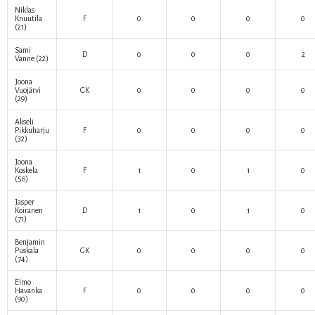
Niklas
Knuutila
F
0
0
0
0
(21)
Sami
D
0
0
0
2
Vanne
(22)
Joona
Vuojärvi
GK
0
0
0
0
(29)
Akseli
Pikkuharju
F
0
0
0
0
(32)
Joona
Koskela
F
1
0
1
0
(56)
Jasper
Koiranen
D
1
0
1
0
(71)
Benjamin
Puskala
GK
0
0
0
0
(74)
Elmo
Havanka
F
0
0
0
0
(90)