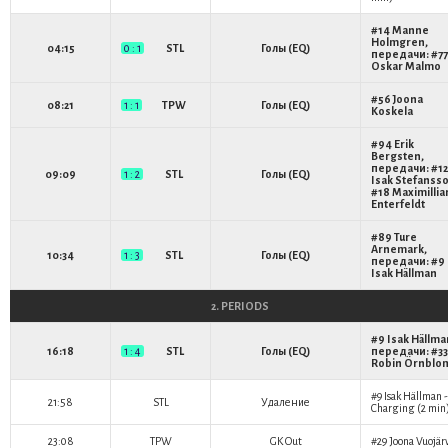
#14
Manne
Holmgren
,
04:15
0 : 1
STL
Голы (EQ)
передачи: #77
Oskar Malmo
#56
Joona
08:21
1 : 1
TPW
Голы (EQ)
Koskela
#94
Erik
Bergsten
,
передачи: #12
09:09
1 : 2
STL
Голы (EQ)
Isak Stefanss
#18
Maximillia
Enterfeldt
#89
Ture
Arnemark
,
10:34
1 : 3
STL
Голы (EQ)
передачи: #9
Isak Hällman
2. PERIODS
#9
Isak Hällma
16:18
1 : 4
STL
Голы (EQ)
передачи: #33
Robin Örnblo
#9
Isak Hällman
-
21:58
STL
Удаление
Charging (2 min
23:08
TPW
GK Out
#29
Joona Vuojär