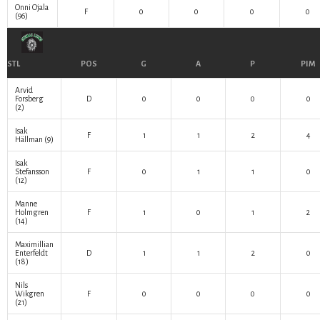
Onni Ojala
F
0
0
0
0
(96)
STL
POS
G
A
P
PIM
Arvid
Forsberg
D
0
0
0
0
(2)
Isak
F
1
1
2
4
Hällman
(9)
Isak
Stefansson
F
0
1
1
0
(12)
Manne
Holmgren
F
1
0
1
2
(14)
Maximillian
Enterfeldt
D
1
1
2
0
(18)
Nils
Wikgren
F
0
0
0
0
(21)