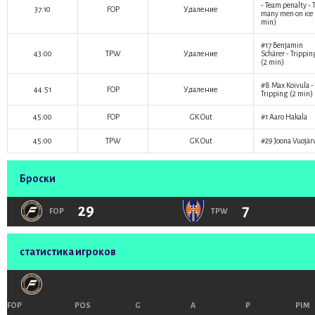
- Team penalty - 
37:10
FOP
Удаление
many men on ice 
min)
#17
Benjamin
43:00
TPW
Удаление
Schärer
- Trippin
(2 min)
#8
Max Koivula
-
44:51
FOP
Удаление
Tripping (2 min)
45:00
FOP
GK Out
#1
Aaro Hakala
45:00
TPW
GK Out
#29
Joona Vuojär
Броски
29
7
FOP
TPW
статистика игроков
FOP
POS
G
A
P
PIM