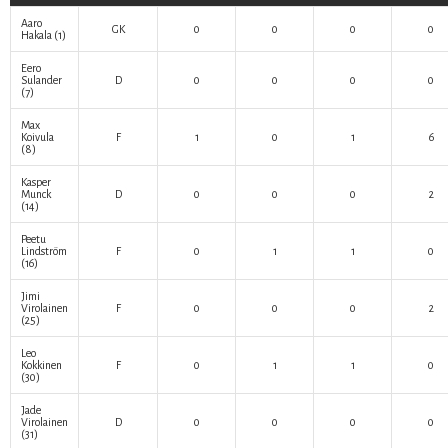
Aaro
GK
0
0
0
0
Hakala
(1)
Eero
Sulander
D
0
0
0
0
(7)
Max
Koivula
F
1
0
1
6
(8)
Kasper
Munck
D
0
0
0
2
(14)
Peetu
Lindström
F
0
1
1
0
(16)
Jimi
Virolainen
F
0
0
0
2
(25)
Leo
Kokkinen
F
0
1
1
0
(30)
Jade
Virolainen
D
0
0
0
0
(31)