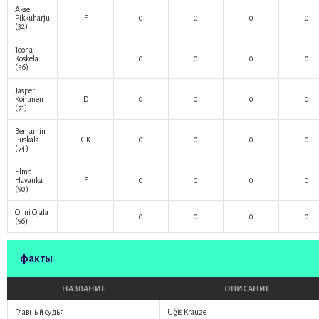
Akseli
Pikkuharju
F
0
0
0
0
(32)
Joona
Koskela
F
0
0
0
0
(56)
Jasper
Koiranen
D
0
0
0
0
(71)
Benjamin
Puskala
GK
0
0
0
0
(74)
Elmo
Havanka
F
0
0
0
0
(90)
Onni Ojala
F
0
0
0
0
(96)
факты
НАЗВАНИЕ
ОПИСАНИЕ
Главный судья
Uģis Krauze