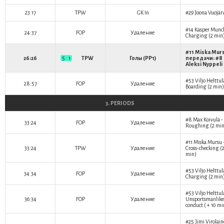
23:17
TPW
GK In
#29
Joona Vuojär
#14
Kasper Munc
24:37
FOP
Удаление
Charging (2 min
#11
Miska Mur
26:26
5 : 1
TPW
Голы (PP1)
передачи: #8
Aleksi Nyppeli
#53
Viljo Helttul
28:57
FOP
Удаление
Boarding (2 min)
3. PERIODS
#8
Max Koivula
-
33:24
FOP
Удаление
Roughing (2 min
#11
Miska Mursu
33:24
TPW
Удаление
Cross-checking (
min)
#53
Viljo Helttul
34:34
FOP
Удаление
Charging (2 min
#53
Viljo Helttul
36:34
FOP
Удаление
Unsportsmanlike
conduct ( + 10 mi
#25
Jimi Virolai