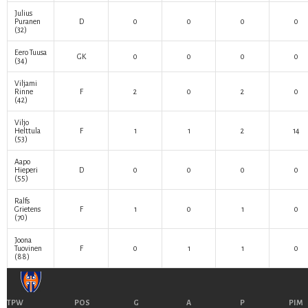
Julius
Puranen
D
0
0
0
0
(32)
Eero Tuusa
GK
0
0
0
0
(34)
Viljami
Rinne
F
2
0
2
0
(42)
Viljo
Helttula
F
1
1
2
14
(53)
Aapo
Hieperi
D
0
0
0
0
(55)
Ralfs
Grietens
F
1
0
1
0
(70)
Joona
Tuovinen
F
0
1
1
0
(88)
TPW
POS
G
A
P
PIM