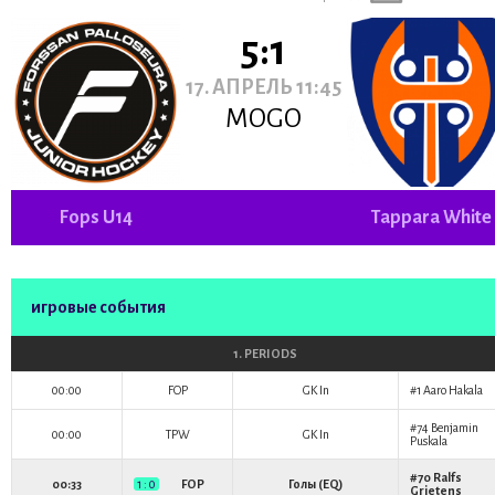
5:1
17. АПРЕЛЬ 11:45
MOGO
Fops U14
Tappara White
игровые события
1. PERIODS
00:00
FOP
GK In
#1
Aaro Hakala
#74
Benjamin
00:00
TPW
GK In
Puskala
#70
Ralfs
00:33
1 : 0
FOP
Голы (EQ)
Grietens