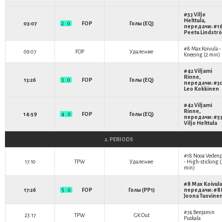
#53
Viljo
Helttula
,
03:07
2 : 0
FOP
Голы (EQ)
передачи: #1
Peetu Lindstr
#8
Max Koivula
-
09:07
FOP
Удаление
Kneeing (2 min)
#42
Viljami
Rinne
,
13:26
3 : 0
FOP
Голы (EQ)
передачи: #3
Leo Kokkinen
#42
Viljami
Rinne
,
14:59
4 : 0
FOP
Голы (EQ)
передачи: #5
Viljo Helttula
2. PERIODS
#18
Nooa Veden
17:10
TPW
Удаление
- High-sticking (
min)
#8
Max Koivula
17:26
5 : 0
FOP
Голы (PP1)
передачи: #8
Joona Tuovine
#74
Benjamin
23:17
TPW
GK Out
Puskala