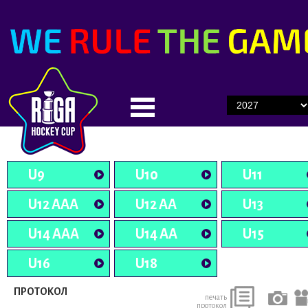
U9
U10
U11
U12 AAA
U12 AA
U13
U14 AAA
U14 AA
U15
U16
U18
ПРОТОКОЛ
печать
протокол