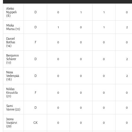
Aleksi
Nyppeli
D
0
1
1
0
(8)
Miska
D
1
0
1
2
Mursu
(11)
Daniel
Bothas
F
0
0
0
0
(14)
Benjamin
Schärer
D
0
0
0
2
(17)
Nooa
Vedenpää
D
0
0
0
2
(18)
Niklas
Knuutila
F
0
0
0
0
(21)
Sami
D
0
0
0
0
Vanne
(22)
Joona
Vuojärvi
GK
0
0
0
0
(29)