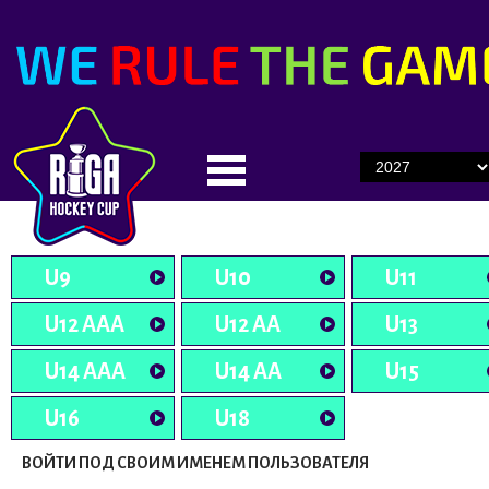
U9
U10
U11
U12 AAA
U12 AA
U13
U14 AAA
U14 AA
U15
U16
U18
ВОЙТИ ПОД СВОИМ ИМЕНЕМ ПОЛЬЗОВАТЕЛЯ