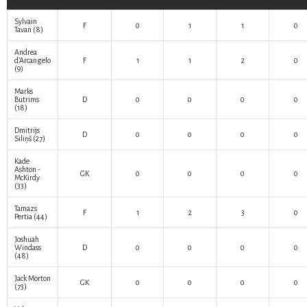
Sylvain
F
0
1
1
0
Tavan
(8)
Andrea
d'Arcangelo
F
1
1
2
0
(9)
Marks
Butrims
D
0
0
0
0
(18)
Dmitrijs
D
0
0
0
0
Siliņš
(27)
Kade
Ashton -
GK
0
0
0
0
McKirdy
(33)
Tamazs
F
1
2
3
0
Pertia
(44)
Joshuah
Windass
D
0
0
0
0
(48)
Jack Morton
GK
0
0
0
0
(73)