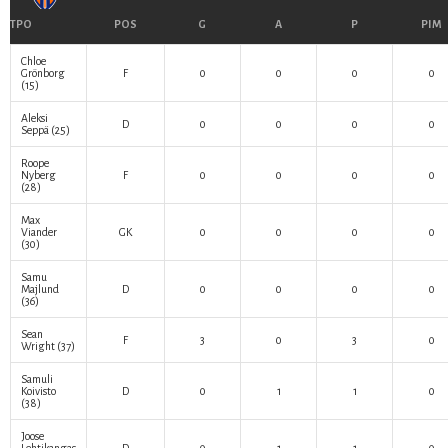
TPO
POS
G
A
P
PIM
Chloe
Grönborg
F
0
0
0
0
(15)
Aleksi
D
0
0
0
0
Seppä
(25)
Roope
Nyberg
F
0
0
0
0
(28)
Max
Viander
GK
0
0
0
0
(30)
Samu
Majlund
D
0
0
0
0
(36)
Sean
F
3
0
3
0
Wright
(37)
Samuli
Koivisto
D
0
1
1
0
(38)
Joose