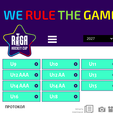
U9
U10
U11
U12 AAA
U12 AA
U13
U14 AAA
U14 AA
U15
U16
U18
ПРОТОКОЛ
печать
протокол