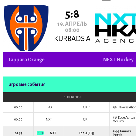
5:8
19. АПРЕЛЬ
08:00
KURBADS A
Tappara Orange
NEXT Hockey
игровые события
1. PERIODS
00:00
TPO
GK In
#94
Nikolas Aho
#33
Kade Ashton 
00:00
NXT
GK In
McKirdy
#44
Tamazs
02:37
0 : 1
NXT
Голы (EQ)
Pertia