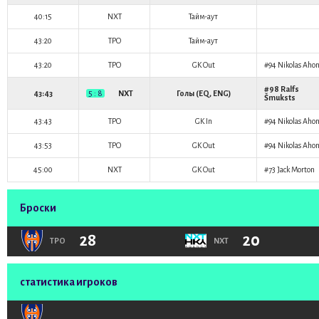
40:15
NXT
Тайм-аут
43:20
TPO
Тайм-аут
43:20
TPO
GK Out
#94
Nikolas Aho
#98
Ralfs
43:43
5 : 8
NXT
Голы (EQ, ENG)
Šmuksts
43:43
TPO
GK In
#94
Nikolas Aho
43:53
TPO
GK Out
#94
Nikolas Aho
45:00
NXT
GK Out
#73
Jack Morton
Броски
28
20
TPO
NXT
статистика игроков