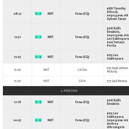
#88
Timothy
Dilcock
,
08:27
0 : 2
NXT
Голы (EQ)
передачи: #8
Sylvain Tavan
#98
Ralfs
Šmuksts
,
передачи: #9
12:51
0 : 3
NXT
Голы (EQ)
Lev Sukhopara
#44
Tamazs
Pertia
#95
Lev
13:47
0 : 4
NXT
Голы (EQ)
Sukhopara
#33
Kade Ashton 
15:00
NXT
GK Out
McKirdy
15:00
NXT
GK In
#73
Jack Morton
2. PERIODS
#98
Ralfs
17:18
0 : 5
NXT
Голы (EQ)
Šmuksts
#95
Lev
Sukhopara
,
20:47
0 : 6
NXT
Голы (EQ)
передачи: #9
Andrea
d'Arcangelo