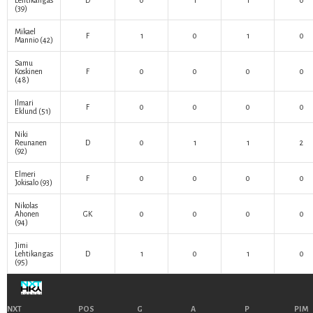
Lehtikangas
D
0
1
1
0
(39)
Mikael
F
1
0
1
0
Mannio
(42)
Samu
Koskinen
F
0
0
0
0
(48)
Ilmari
F
0
0
0
0
Eklund
(51)
Niki
Reunanen
D
0
1
1
2
(92)
Elmeri
F
0
0
0
0
Jokisalo
(93)
Nikolas
Ahonen
GK
0
0
0
0
(94)
Jimi
Lehtikangas
D
1
0
1
0
(95)
NXT
POS
G
A
P
PIM