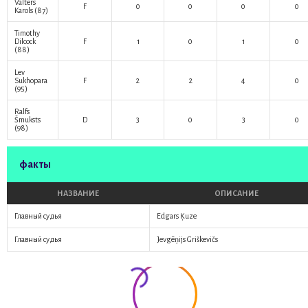
Valters
F
0
0
0
0
Karols
(87)
Timothy
Dilcock
F
1
0
1
0
(88)
Lev
Sukhopara
F
2
2
4
0
(95)
Ralfs
Šmuksts
D
3
0
3
0
(98)
факты
НАЗВАНИЕ
ОПИСАНИЕ
Главный судья
Edgars Ķuze
Главный судья
Jevgēņijs Griškevičs