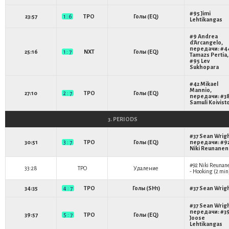
#95
Jimi
23:57
1 : 6
TPO
Голы (EQ)
Lehtikangas
#9
Andrea
d'Arcangelo
,
передачи: #4
25:16
1 : 7
NXT
Голы (EQ)
Tamazs Pertia
,
#95
Lev
Sukhopara
#42
Mikael
Mannio
,
27:10
2 : 7
TPO
Голы (EQ)
передачи: #3
Samuli Koivist
3. PERIODS
#37
Sean Wrig
30:51
3 : 7
TPO
Голы (EQ)
передачи: #9
Niki Reunanen
#92
Niki Reunan
33:28
TPO
Удаление
- Hooking (2 min
34:35
4 : 7
TPO
Голы (SH1)
#37
Sean Wrig
#37
Sean Wrig
передачи: #3
39:57
5 : 7
TPO
Голы (EQ)
Joose
Lehtikangas