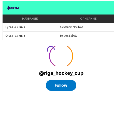
факты
НАЗВАНИЕ
ОПИСАНИЕ
Судья на линии
Aleksandrs Novikovs
Судья на линии
Sergejs Subočs