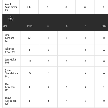
Akseli
Saariniemi
GK
0
0
0
0
(92)
SPT
POS
G
A
P
PIM
Onni
Kohonen
GK
0
0
0
0
(2)
Johanna
F
1
1
2
0
Ilves
(10)
Jere Hölsä
D
0
0
0
0
(11)
Joona
Saarelainen
D
0
1
1
0
(14)
Dani
Keskinen
F
1
0
1
2
(15)
Paavo
Astikainen
F
1
1
2
0
(26)