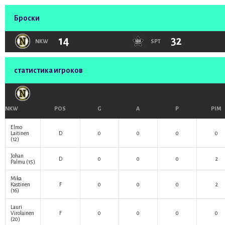
Броски
14
32
NKW
SPT
статистика игроков
NKW
POS
G
A
P
PIM
Elmo
Laitinen
D
0
0
0
0
(12)
Johan
D
0
0
0
2
Palmu
(15)
Mika
Kastinen
F
0
0
0
2
(16)
Lauri
Virolainen
F
0
0
0
0
(20)