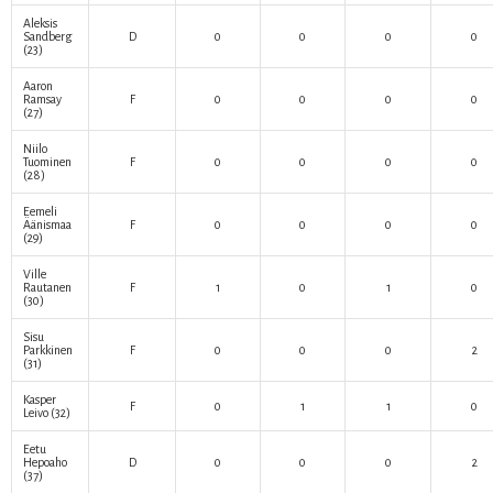
Aleksis
Sandberg
D
0
0
0
0
(23)
Aaron
Ramsay
F
0
0
0
0
(27)
Niilo
Tuominen
F
0
0
0
0
(28)
Eemeli
Äänismaa
F
0
0
0
0
(29)
Ville
Rautanen
F
1
0
1
0
(30)
Sisu
Parkkinen
F
0
0
0
2
(31)
Kasper
F
0
1
1
0
Leivo
(32)
Eetu
Hepoaho
D
0
0
0
2
(37)