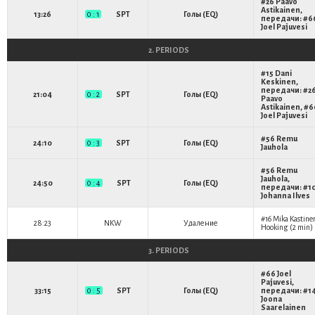
#26
Paavo
Astikainen
,
13:26
0 : 1
SPT
Голы (EQ)
передачи: #6
Joel Pajuvesi
2. PERIODS
#15
Dani
Keskinen
,
передачи: #2
21:04
0 : 2
SPT
Голы (EQ)
Paavo
Astikainen
, #6
Joel Pajuvesi
#56
Remu
24:10
0 : 3
SPT
Голы (EQ)
Jauhola
#56
Remu
Jauhola
,
24:50
0 : 4
SPT
Голы (EQ)
передачи: #1
Johanna Ilves
#16
Mika Kastine
28:23
NKW
Удаление
Hooking (2 min)
3. PERIODS
#66
Joel
Pajuvesi
,
33:15
0 : 5
SPT
Голы (EQ)
передачи: #1
Joona
Saarelainen