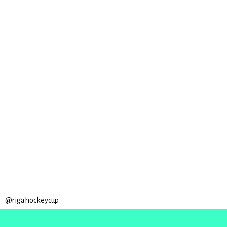
@rigahockeycup