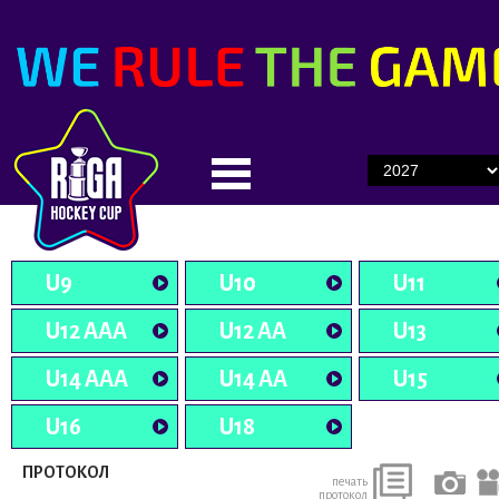
U9
U10
U11
U12 AAA
U12 AA
U13
U14 AAA
U14 AA
U15
U16
U18
ПРОТОКОЛ
печать
протокол