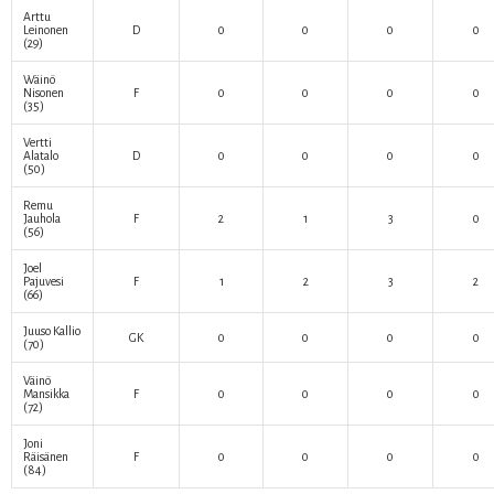
Arttu
Leinonen
D
0
0
0
0
(29)
Wäinö
Nisonen
F
0
0
0
0
(35)
Vertti
Alatalo
D
0
0
0
0
(50)
Remu
Jauhola
F
2
1
3
0
(56)
Joel
Pajuvesi
F
1
2
3
2
(66)
Juuso Kallio
GK
0
0
0
0
(70)
Väinö
Mansikka
F
0
0
0
0
(72)
Joni
Räisänen
F
0
0
0
0
(84)