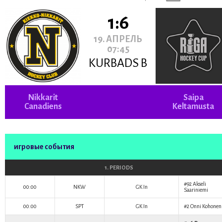
1:6
19. АПРЕЛЬ
07:45
KURBADS B
Nikkarit
Saipa
Canadiens
Keltamusta
игровые события
1. PERIODS
#92
Akseli
00:00
NKW
GK In
Saariniemi
00:00
SPT
GK In
#2
Onni Kohonen