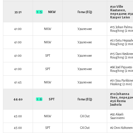
#30
Ville
Rautanen
,
35:31
1 : 5
NKW
Голы (EQ)
передачи: #32
Kasper Leivo
#15
Johan Palmu
41:00
NKW
Удаление
Roughing (2 min
#37
Eetu Hepoah
41:00
NKW
Удаление
Roughing (2 min
#15
Dani Keskine
41:00
SPT
Удаление
Roughing (2 min
#66
Joel Pajuvesi
41:00
SPT
Удаление
Roughing (2 min
#31
Sisu Parkkin
41:45
NKW
Удаление
Hooking (2 min)
#10
Johanna
Ilves
, передач
44:40
1 : 6
SPT
Голы (EQ)
#56
Remu
Jauhola
#92
Akseli
45:00
NKW
GK Out
Saariniemi
45:00
SPT
GK Out
#2
Onni Kohonen