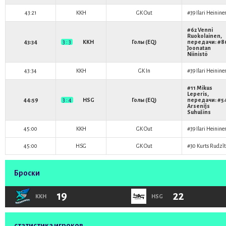
43:21
KKH
GK Out
#39
Ilari Heinine
#62
Venni
Ruokolainen
,
43:34
3 : 3
KKH
Голы (EQ)
передачи: #8
Joonatan
Niinistö
43:34
KKH
GK In
#39
Ilari Heinine
#11
Mikus
Leperis
,
44:59
3 : 4
HSG
Голы (EQ)
передачи: #5
Arsenijs
Suhušins
45:00
KKH
GK Out
#39
Ilari Heinine
45:00
HSG
GK Out
#30
Kurts Rudzīt
Броски
19
22
KKH
HSG
статистика игроков