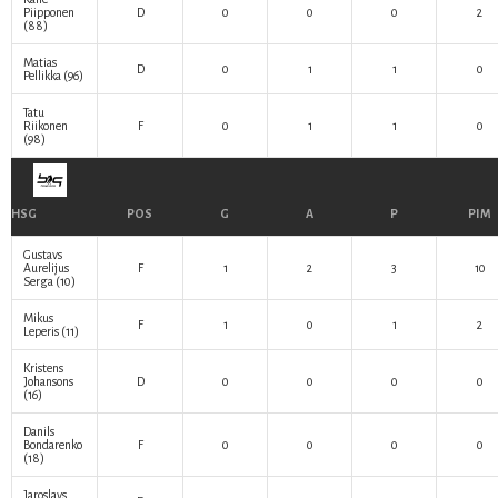
Piipponen
D
0
0
0
2
(88)
Matias
D
0
1
1
0
Pellikka
(96)
Tatu
Riikonen
F
0
1
1
0
(98)
HSG
POS
G
A
P
PIM
Gustavs
Aurelijus
F
1
2
3
10
Serga
(10)
Mikus
F
1
0
1
2
Leperis
(11)
Kristens
Johansons
D
0
0
0
0
(16)
Danils
Bondarenko
F
0
0
0
0
(18)
Jaroslavs