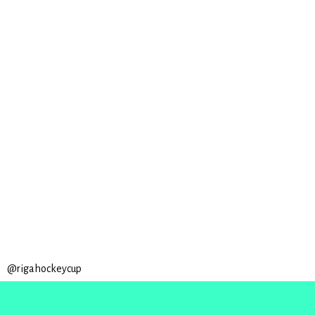
@rigahockeycup