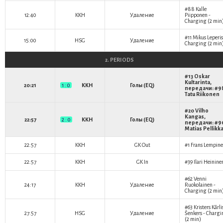
#88
Kalle
12:40
KKH
Удаление
Piipponen
-
Charging (2 min
#11
Mikus Leperis
15:00
HSG
Удаление
Charging (2 min
2. PERIODS
#13
Oskar
Kultarinta
,
20:21
1 : 0
KKH
Голы (EQ)
передачи: #9
Tatu Riikonen
#20
Vilho
Kangas
,
22:57
2 : 0
KKH
Голы (EQ)
передачи: #9
Matias Pellikk
22:57
KKH
GK Out
#1
Frans Lempin
22:57
KKH
GK In
#39
Ilari Heinine
#62
Venni
24:17
KKH
Удаление
Ruokolainen
-
Charging (2 min
#63
Kristers Kārli
27:57
HSG
Удаление
Šenkers
- Chargi
(2 min)