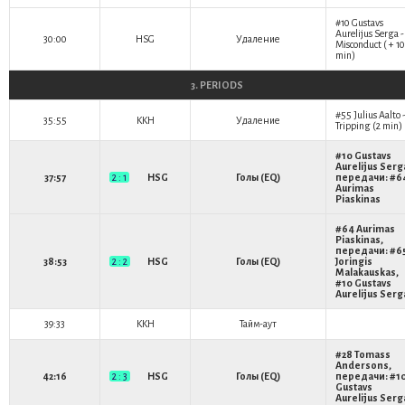
#10
Gustavs
Aurelijus Serga
-
30:00
HSG
Удаление
Misconduct ( + 10
min)
3. PERIODS
#55
Julius Aalto
35:55
KKH
Удаление
Tripping (2 min)
#10
Gustavs
Aurelijus Serg
37:57
2 : 1
HSG
Голы (EQ)
передачи: #6
Aurimas
Piaskinas
#64
Aurimas
Piaskinas
,
передачи: #6
38:53
2 : 2
HSG
Голы (EQ)
Joringis
Malakauskas
,
#10
Gustavs
Aurelijus Serg
39:33
KKH
Тайм-аут
#28
Tomass
Andersons
,
42:16
2 : 3
HSG
Голы (EQ)
передачи: #1
Gustavs
Aurelijus Serg