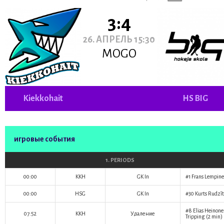
3:4
26. АПРЕЛЬ 15:30
MOGO
Kiekkohait
HS BIG
игровые события
1. PERIODS
00:00
KKH
GK In
#1
Frans Lempin
00:00
HSG
GK In
#30
Kurts Rudzīt
#8
Elias Heinon
07:52
KKH
Удаление
Tripping (2 min)