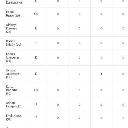
D
0
0
0
0
Koričevs
(19)
Daniil
GK
0
0
0
0
Petrov
(20)
Aleksejs
Korovins
D
0
0
0
0
(22)
Rodion
F
0
0
0
0
Nikišin
(25)
Domas
Jakubenas
D
0
0
0
0
(27)
Tomass
Andersons
D
1
0
1
0
(28)
Kurts
Rudzītis
GK
0
0
0
0
(30)
Adrian
F
0
0
0
0
Fadejev
(51)
Emīls Kitovs
F
0
0
0
0
(52)