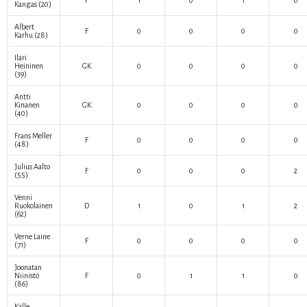
F
1
0
1
0
Kangas
(20)
Albert
F
0
0
0
0
Karhu
(28)
Ilari
Heininen
GK
0
0
0
0
(39)
Antti
Kinanen
GK
0
0
0
0
(40)
Frans Meller
F
0
0
0
0
(48)
Julius Aalto
F
0
0
0
2
(55)
Venni
Ruokolainen
D
1
0
1
2
(62)
Verne Laine
F
0
0
0
0
(71)
Joonatan
Niinistö
F
0
1
1
0
(86)
Kalle