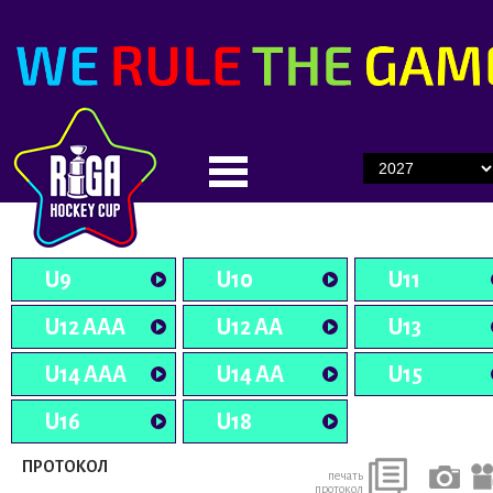
U9
U10
U11
U12 AAA
U12 AA
U13
U14 AAA
U14 AA
U15
U16
U18
ПРОТОКОЛ
печать
протокол