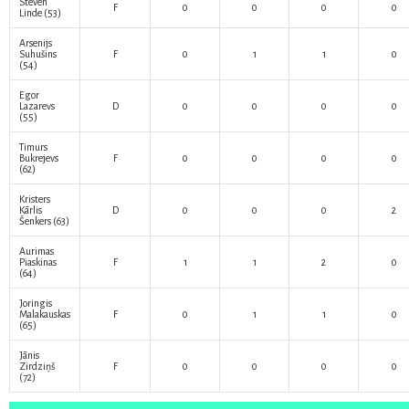
Steven
F
0
0
0
0
Linde
(53)
Arsenijs
Suhušins
F
0
1
1
0
(54)
Egor
Lazarevs
D
0
0
0
0
(55)
Timurs
Bukrejevs
F
0
0
0
0
(62)
Kristers
Kārlis
D
0
0
0
2
Šenkers
(63)
Aurimas
Piaskinas
F
1
1
2
0
(64)
Joringis
Malakauskas
F
0
1
1
0
(65)
Jānis
Zirdziņš
F
0
0
0
0
(72)