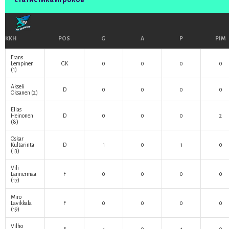
KKH
POS
G
A
P
PIM
Frans
Lempinen
GK
0
0
0
0
(1)
Akseli
D
0
0
0
0
Oksanen
(2)
Elias
Heinonen
D
0
0
0
2
(8)
Oskar
Kultarinta
D
1
0
1
0
(13)
Vili
Lannermaa
F
0
0
0
0
(17)
Miro
Lavikkala
F
0
0
0
0
(19)
Vilho