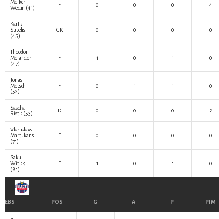
Melker
F
0
0
0
4
Wedin
(41)
Karlis
Sutelis
GK
0
0
0
0
(45)
Theodor
Melander
F
1
0
1
0
(47)
Jonas
Metsch
F
0
1
1
0
(52)
Sascha
D
0
0
0
2
Ristic
(53)
Vladislavs
Martukans
F
0
0
0
0
(71)
Saku
Witick
F
1
0
1
0
(81)
EBS
POS
G
A
P
PIM