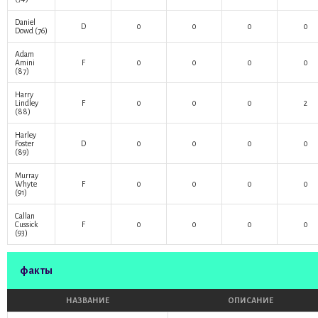
Daniel
D
0
0
0
0
Dowd
(76)
Adam
Amini
F
0
0
0
0
(87)
Harry
Lindley
F
0
0
0
2
(88)
Harley
Foster
D
0
0
0
0
(89)
Murray
Whyte
F
0
0
0
0
(91)
Callan
Cussick
F
0
0
0
0
(93)
факты
НАЗВАНИЕ
ОПИСАНИЕ