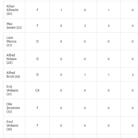
Kilian
Albrecht
F
1
0
1
0
(20)
Max
F
0
2
2
0
Jansen
(23)
Liam
Marcus
D
0
0
0
0
(27)
Alfred
Nilsson
D
0
0
0
0
(28)
Alfred
D
0
1
1
2
Brink
(29)
Erik
Veiksans
GK
0
0
0
0
(31)
Olle
Jervström
F
0
0
0
0
(33)
Emil
Veiksans
F
0
0
0
0
(36)