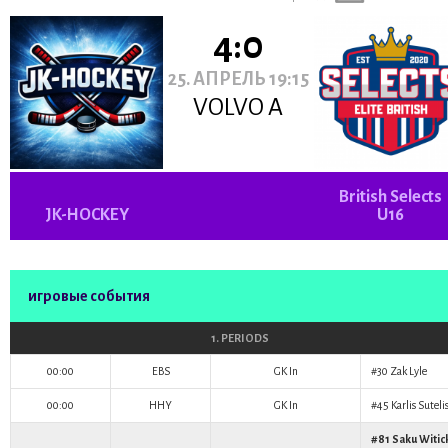
4:0
25. АПРЕЛЬ 19:15
VOLVO A
British Selects
JK-HOCKEY
U16
игровые события
1. PERIODS
00:00
EBS
GK In
#30
Zak Lyle
00:00
HHY
GK In
#45
Karlis Suteli
#81
Saku Witic