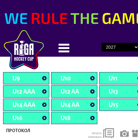
U9
U10
U11
U12 AAA
U12 AA
U13
U14 AAA
U14 AA
U15
U16
U18
ПРОТОКОЛ
печать
протокол