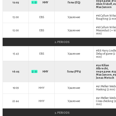
передачи: #1
12:03
1 : 0
HHY
Голы (EQ)
Alvin Fridolf
, #
Max Jansen
#16
Callum Wils
15:00
EBS
Удаление
Roughing (2 min
#16
Callum Wils
15:00
EBS
Удаление
Misconduct ( + 10
min)
2. PERIODS
#88
Harry Lindl
15:43
EBS
Удаление
Delay of game (2
min)
#20
Kilian
Albrecht
,
16:05
2 : 0
HHY
Голы (PP2)
передачи: #23
Max Jansen
, #
Jonas Metsch
#41
Melker Wedi
19:09
HHY
Удаление
Hooking (2 min)
#41
Melker Wedi
22:44
HHY
Удаление
Cross-checking (
min)
3. PERIODS