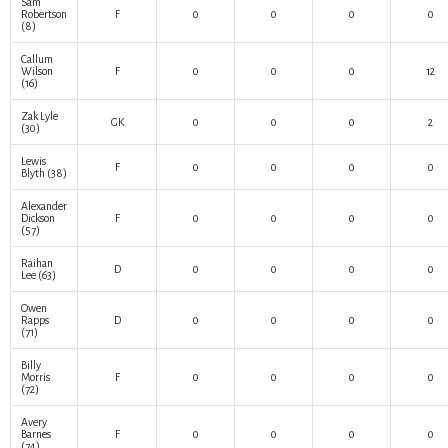
Sam
Robertson
F
0
0
0
0
(8)
Callum
Wilson
F
0
0
0
12
(16)
Zak Lyle
GK
0
0
0
2
(30)
Lewis
F
0
0
0
0
Blyth
(38)
Alexander
Dickson
F
0
0
0
0
(57)
Raihan
D
0
0
0
0
Lee
(63)
Owen
Rapps
D
0
0
0
0
(71)
Billy
Morris
F
0
0
0
0
(72)
Avery
Barnes
F
0
0
0
0
(74)