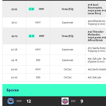
#18
Axel
Rosenqvist
,
33:55
3 : 0
HHY
Голы (EQ)
передачи: #1
Lucas Borg
#29
Alfred Brink
39:37
HHY
Удаление
Tripping (2 min)
#47
Theodor
Melander
,
43:15
4 : 0
HHY
Голы (EQ)
передачи: #2
Alfred Brink
#53
Sascha Ristic
43:58
HHY
Удаление
Tripping (2 min)
#30
Zak Lyle
- De
44:18
EBS
Удаление
of game (2 min)
45:00
HHY
GK Out
#45
Karlis Suteli
45:00
EBS
GK Out
#30
Zak Lyle
Броски
12
9
HHY
EBS