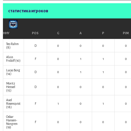
статистика игроков
HHY
POS
G
A
P
PIM
Teo Rahm
D
0
0
0
0
(8)
Alvin
F
0
1
1
0
Fridolf
(10)
Lucas Borg
D
0
1
1
0
(14)
Moritz
Hensel
D
0
0
0
0
(15)
Axel
Rosenqvist
F
1
0
1
0
(18)
Oskar
Hansen-
F
0
0
0
0
Norgren
(19)