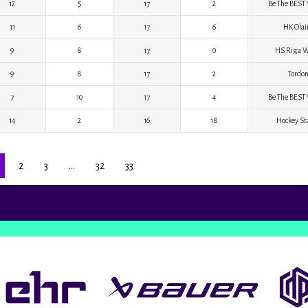
12
5
17
2
Be The BEST
11
6
17
6
HK Olai
9
8
17
0
HS Riga W
9
8
17
2
Tordo
7
10
17
4
Be The BEST
14
2
16
18
Hockey Sta
2
3
…
32
33