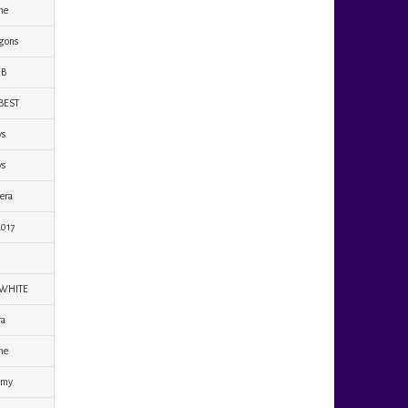
ne
gons
 B
 BEST
ys
ys
era
2017
n
 WHITE
ra
ne
emy