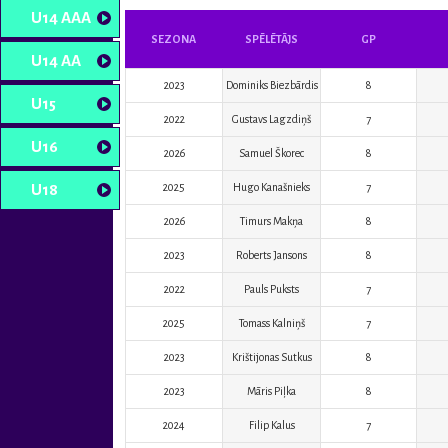
U14 AAA
SEZONA
SPĒLĒTĀJS
GP
U14 AA
2023
Dominiks Biezbārdis
8
U15
2022
Gustavs Lagzdiņš
7
U16
2026
Samuel Škorec
8
U18
2025
Hugo Kanašnieks
7
2026
Timurs Makņa
8
2023
Roberts Jansons
8
2022
Pauls Puksts
7
2025
Tomass Kalniņš
7
2023
Krištijonas Sutkus
8
2023
Māris Piļka
8
2024
Filip Kalus
7