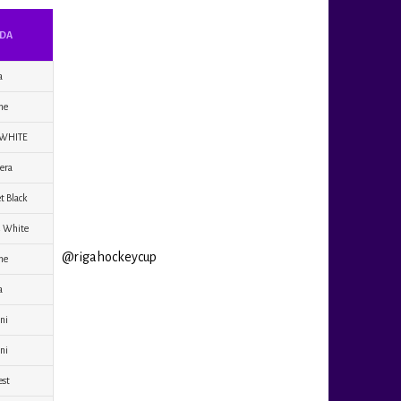
DA
a
ne
 WHITE
era
t Black
4 White
@rigahockeycup
ne
a
ni
ni
est