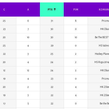
↑
G
A
PTS
PIM
KOMAN
25
6
31
8
Prizm
23
7
30
0
HK Olai
20
10
30
10
Be The BEST
25
4
29
0
HS Valmi
22
3
25
2
Hockey Plane
20
4
24
2
HS Riga 201
12
12
24
2
HK Olai
19
4
23
0
Prizm
20
2
22
4
HK Zibe
19
3
22
4
HK Zibe
17
5
22
0
Be the B