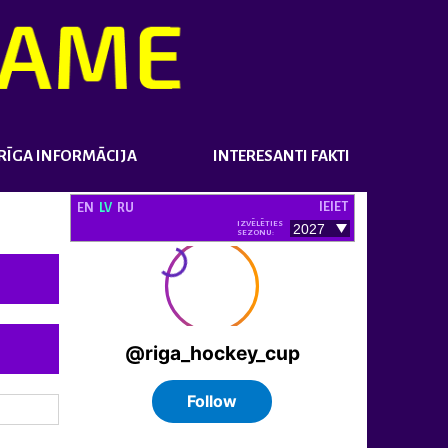
ĪGA INFORMĀCIJA
INTERESANTI FAKTI
IEIET
EN
LV
RU
IZVĒLĒTIES
SEZONU: