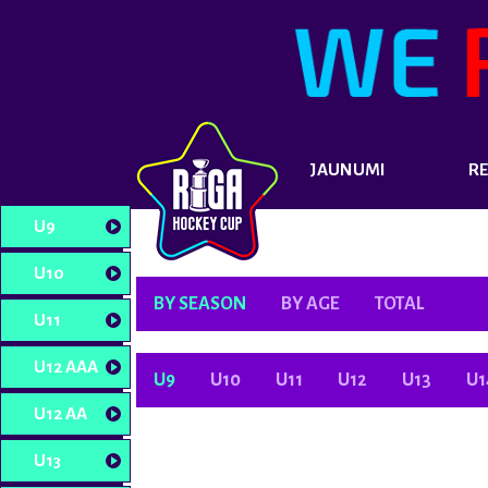
JAUNUMI
RE
U9
U10
BY SEASON
BY AGE
TOTAL
U11
U12 AAA
U9
U10
U11
U12
U13
U1
U12 AA
U13