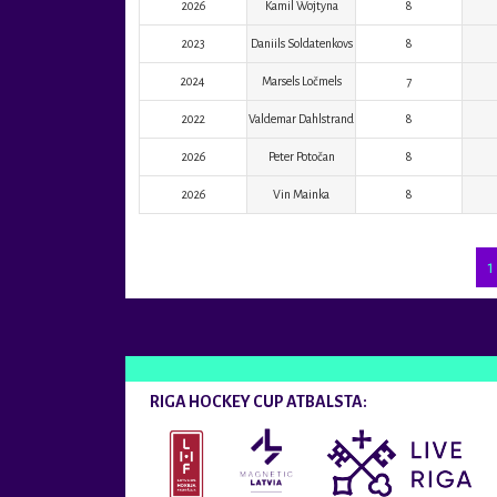
2026
Kamil Wojtyna
8
2023
Daniils Soldatenkovs
8
2024
Marsels Ločmels
7
2022
Valdemar Dahlstrand
8
2026
Peter Potočan
8
2026
Vin Mainka
8
1
RIGA HOCKEY CUP ATBALSTA: