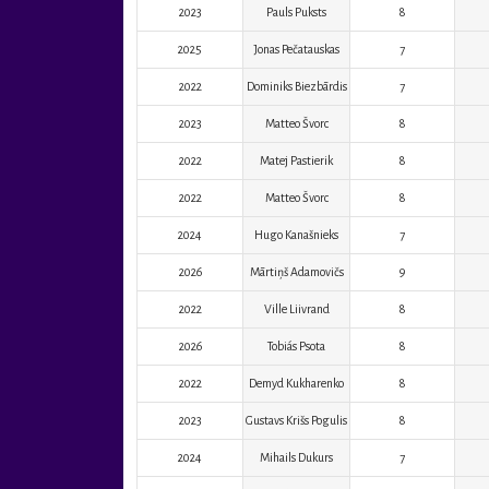
2023
Pauls Puksts
8
2025
Jonas Pečatauskas
7
2022
Dominiks Biezbārdis
7
2023
Matteo Švorc
8
2022
Matej Pastierik
8
2022
Matteo Švorc
8
2024
Hugo Kanašnieks
7
2026
Mārtiņš Adamovičs
9
2022
Ville Liivrand
8
2026
Tobiás Psota
8
2022
Demyd Kukharenko
8
2023
Gustavs Krišs Pogulis
8
2024
Mihails Dukurs
7