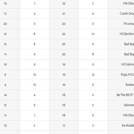
15
7
22
2
HK Olai
17
4
21
0
Czech Dra
20
0
20
0
Prizma
12
8
20
31
HS Be the
12
8
20
0
Bad Bo
11
9
20
8
Bad Bo
10
9
19
0
HS Valmi
9
10
19
12
Riga HS 
4
15
19
6
Tordo
14
4
18
0
Be The BEST
12
6
18
2
Valmie
11
7
18
6
HK Olai
15
2
17
2
Ice Acad