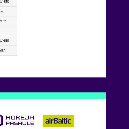
 WHITE
ne
hite
n
 WHITE
ff A