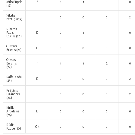
Miks Pūpols
F
2
1
3
0
(16)
Jēkabs
F
0
0
0
2
Bērziņš
(19)
Rihards
Pauls
D
0
1
1
0
Logins
(20)
Gustavs
D
0
0
0
0
Briedis
(21)
Olivers
Bērziņš
F
1
1
2
0
(22)
Ralfs Lazda
D
0
0
0
2
(23)
Krišjānis
Lizanders
F
0
0
0
2
(24)
Kirills
Arbatskis
D
0
0
0
0
(26)
Rūdis
GK
0
0
0
0
Kaupe
(30)