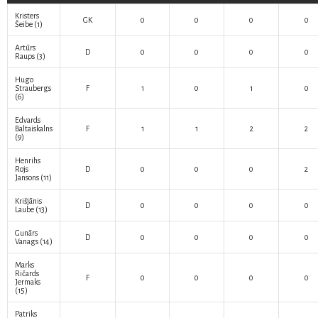
Kristers
GK
0
0
0
0
Šeibe
(1)
Artūrs
D
0
0
0
0
Raups
(3)
Hugo
Straubergs
F
1
0
1
0
(6)
Edvards
Baltaiskalns
F
1
1
2
2
(9)
Henrihs
Rojs
D
0
0
0
2
Jansons
(11)
Krišjānis
D
0
0
0
0
Laube
(13)
Gunārs
D
0
0
0
0
Vanags
(14)
Marks
Ričards
F
0
0
0
0
Jermaks
(15)
Patriks