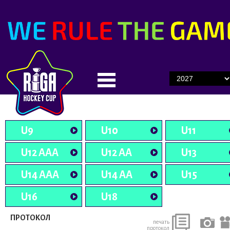
U9
U10
U11
U12 AAA
U12 AA
U13
U14 AAA
U14 AA
U15
U16
U18
ПРОТОКОЛ
печать
протокол