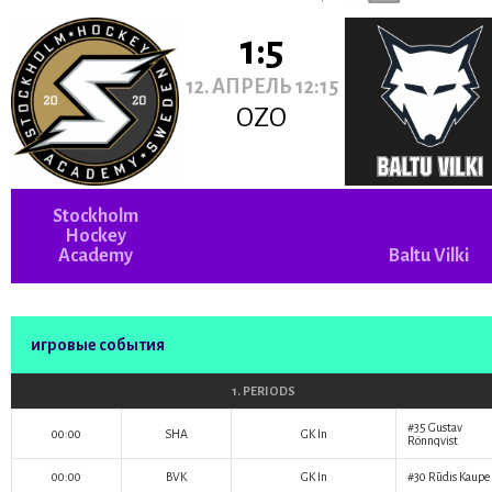
1:5
12. АПРЕЛЬ 12:15
OZO
Stockholm
Hockey
Academy
Baltu Vilki
игровые события
1. PERIODS
#35
Gustav
00:00
SHA
GK In
Rönnqvist
00:00
BVK
GK In
#30
Rūdis Kaupe