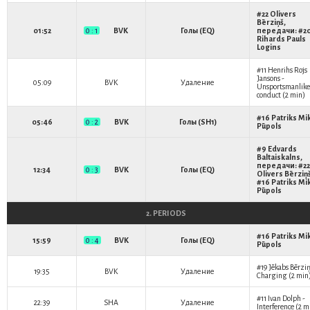
#22
Olivers
Bērziņš
,
01:52
0 : 1
BVK
Голы (EQ)
передачи: #2
Rihards Pauls
Logins
#11
Henrihs Rojs
Jansons
-
05:09
BVK
Удаление
Unsportsmanlike
conduct (2 min)
#16
Patriks Mi
05:46
0 : 2
BVK
Голы (SH1)
Pūpols
#9
Edvards
Baltaiskalns
,
передачи: #22
12:34
0 : 3
BVK
Голы (EQ)
Olivers Bērziņ
#16
Patriks Mi
Pūpols
2. PERIODS
#16
Patriks Mi
15:59
0 : 4
BVK
Голы (EQ)
Pūpols
#19
Jēkabs Bērzi
19:35
BVK
Удаление
Charging (2 min
#11
Ivan Dolph
-
22:39
SHA
Удаление
Interference (2 m