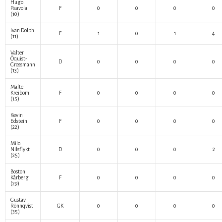
Hugo
Paavola
F
0
0
0
0
(10)
Ivan Dolph
F
1
0
1
4
(11)
Valter
Öquist-
D
0
0
0
0
Grossmann
(13)
Malte
Kreibom
F
0
0
0
0
(15)
Kevin
Edstein
F
0
0
0
0
(22)
Milo
Nilsflykt
D
0
0
0
2
(25)
Boston
Kårberg
F
0
0
0
0
(29)
Gustav
Rönnqvist
GK
0
0
0
0
(35)