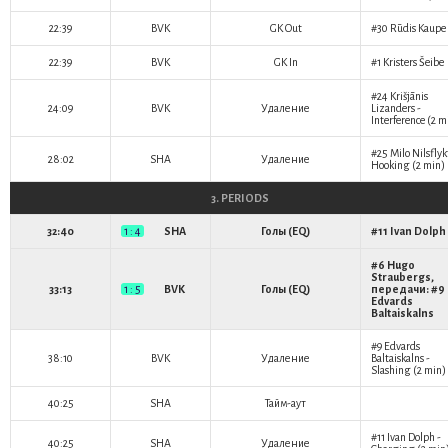
22:39
BVK
GK Out
#30
Rūdis Kaupe
22:39
BVK
GK In
#1
Kristers Šeibe
#24
Krišjānis
24:09
BVK
Удаление
Lizanders
-
Interference (2 m
#25
Milo Nilsflyk
28:02
SHA
Удаление
Hooking (2 min)
3. PERIODS
32:40
1 : 4
SHA
Голы (EQ)
#11
Ivan Dolph
#6
Hugo
Straubergs
,
33:13
1 : 5
BVK
Голы (EQ)
передачи: #9
Edvards
Baltaiskalns
#9
Edvards
38:10
BVK
Удаление
Baltaiskalns
-
Slashing (2 min)
40:25
SHA
Тайм-аут
#11
Ivan Dolph
-
40:25
SHA
Удаление