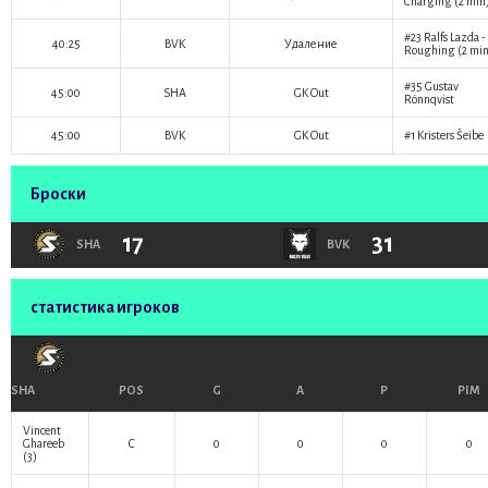
Charging (2 min
#23
Ralfs Lazda
-
40:25
BVK
Удаление
Roughing (2 min
#35
Gustav
45:00
SHA
GK Out
Rönnqvist
45:00
BVK
GK Out
#1
Kristers Šeibe
Броски
17
31
SHA
BVK
статистика игроков
SHA
POS
G
A
P
PIM
Vincent
Ghareeb
C
0
0
0
0
(3)