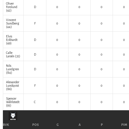
Oliver
Forslund
D
0
0
0
0
(42)
Vincent
Sundberg
F
0
0
0
0
(44)
Elvis
Eckhardt
D
0
0
0
0
(49)
Calle
D
0
0
0
0
Larsén
(72)
Nils
Lundgren
D
0
0
0
0
(84)
Alexander
Lundqvist
F
0
0
0
0
(86)
Spencer
Wåhlstedt
C
0
0
0
0
(93)
BVK
POS
G
A
P
PIM