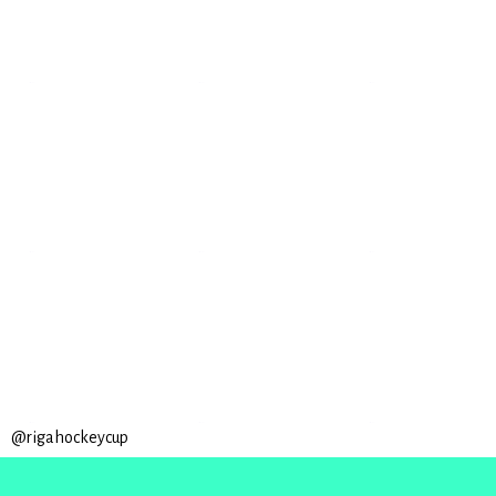
@rigahockeycup