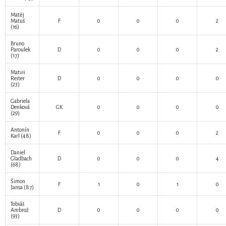
Matěj
Matuš
F
0
0
0
2
(16)
Bruno
Paroulek
D
0
0
0
2
(17)
Matvii
Reiter
D
0
0
0
0
(23)
Gabriela
Denková
GK
0
0
0
0
(29)
Antonín
F
0
0
0
2
Karl
(48)
Daniel
Gladbach
D
0
0
0
4
(68)
Šimon
F
1
0
1
0
Jansa
(87)
Tobiáš
Ambrož
D
0
0
0
0
(93)