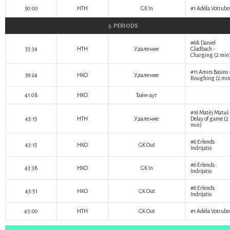
30:00
HTH
GK In
#1
Adéla Votrubo
3. PERIODS
#68
Daniel
33:34
HTH
Удаление
Gladbach
-
Charging (2 min
#11
Amirs Basins
39:24
HKO
Удаление
Roughing (2 min
41:08
HKO
Тайм-аут
#16
Matěj Matuš
43:15
HTH
Удаление
Delay of game (2
min)
#6
Erlends
43:15
HKO
GK Out
Indrijatis
#6
Erlends
43:38
HKO
GK In
Indrijatis
#6
Erlends
43:51
HKO
GK Out
Indrijatis
45:00
HTH
GK Out
#1
Adéla Votrubo