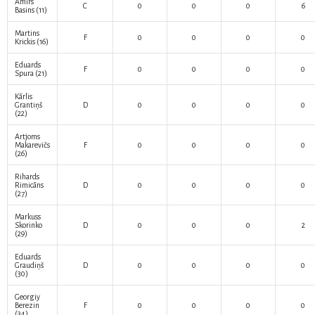
Amirs
C
0
0
0
6
Basins
(11)
Martins
F
0
0
0
0
Krickis
(16)
Eduards
F
0
0
0
0
Spura
(21)
Kārlis
Grantiņš
D
0
0
0
0
(22)
Artjoms
Makarevičs
F
0
0
0
0
(26)
Rihards
Rimicāns
D
0
0
0
0
(27)
Markuss
Skorinko
D
0
0
0
2
(29)
Eduards
Graudiņš
D
0
0
0
0
(30)
Georgiy
Berezin
F
0
0
0
0
(34)