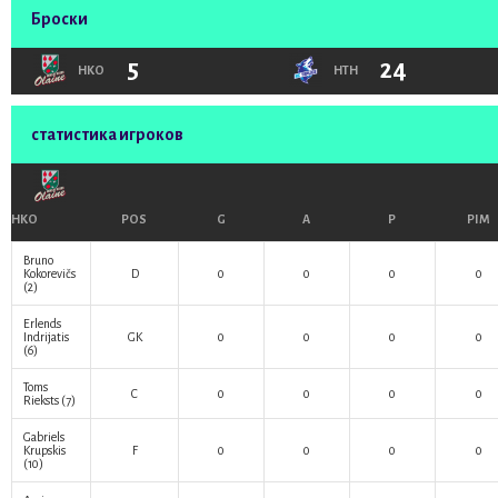
Броски
5
24
HKO
HTH
статистика игроков
HKO
POS
G
A
P
PIM
Bruno
Kokorevičs
D
0
0
0
0
(2)
Erlends
Indrijatis
GK
0
0
0
0
(6)
Toms
C
0
0
0
0
Rieksts
(7)
Gabriels
Krupskis
F
0
0
0
0
(10)