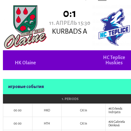
0:1
11. АПРЕЛЬ 15:30
KURBADS A
HC Teplice
HK Olaine
Huskies
игровые события
1. PERIODS
#6
Erlends
00:00
HKO
GK In
Indrijatis
#29
Gabriela
00:00
HTH
GK In
Denková