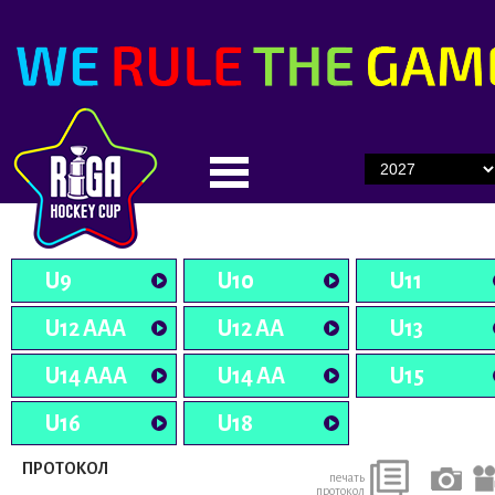
U9
U10
U11
U12 AAA
U12 AA
U13
U14 AAA
U14 AA
U15
U16
U18
ПРОТОКОЛ
печать
протокол