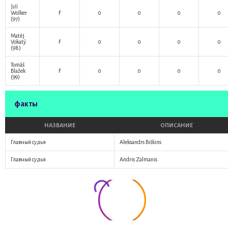
Jiří
Wolker
F
0
0
0
0
(97)
Matěj
Vokatý
F
0
0
0
0
(98)
Tomáš
Blažek
F
0
0
0
0
(99)
факты
НАЗВАНИЕ
ОПИСАНИЕ
Главный судья
Aleksandrs Biškins
Главный судья
Andris Zalmanis