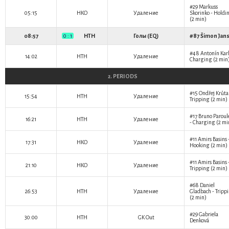
#29
Markuss
05:15
HKO
Удаление
Skorinko
- Holdi
(2 min)
08:57
0 : 1
HTH
Голы (EQ)
#87
Šimon Jan
#48
Antonín Kar
14:02
HTH
Удаление
Charging (2 min
2. PERIODS
#15
Ondřej Krůta
15:54
HTH
Удаление
Tripping (2 min)
#17
Bruno Paroul
16:21
HTH
Удаление
- Charging (2 mi
#11
Amirs Basins
17:31
HKO
Удаление
Hooking (2 min)
#11
Amirs Basins
21:10
HKO
Удаление
Tripping (2 min)
#68
Daniel
26:53
HTH
Удаление
Gladbach
- Tripp
(2 min)
#29
Gabriela
30:00
HTH
GK Out
Denková