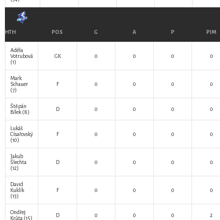
HTH
POS
G
A
P
PIM
Adéla
Votrubová
GK
0
0
0
0
(1)
Mark
Schauer
F
0
0
0
0
(7)
Štěpán
D
0
0
0
0
Bílek
(8)
Lukáš
Císařovský
F
0
0
0
0
(10)
Jakub
Šlechta
D
0
0
0
0
(12)
David
Kuklík
F
0
0
0
0
(13)
Ondřej
D
0
0
0
2
Krůta
(15)