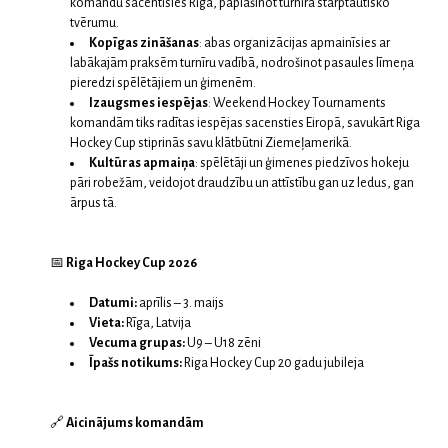
komandu sacentīsies Rīgā, paplašinot turnīra starptautisko
tvērumu.
Kopīgas zināšanas
: abas organizācijas apmainīsies ar
labākajām praksēm turnīru vadībā, nodrošinot pasaules līmeņa
pieredzi spēlētājiem un ģimenēm.
Izaugsmes iespējas
: Weekend Hockey Tournaments
komandām tiks radītas iespējas sacensties Eiropā, savukārt Riga
Hockey Cup stiprinās savu klātbūtni Ziemeļamerikā.
Kultūras apmaiņa
: spēlētāji un ģimenes piedzīvos hokeju
pāri robežām, veidojot draudzību un attīstību gan uz ledus, gan
ārpus tā.
📅
Riga Hockey Cup 2026
Datumi:
aprīlis – 3. maijs
Vieta:
Rīga, Latvija
Vecuma grupas:
U9 – U18 zēni
Īpašs notikums:
Riga Hockey Cup 20 gadu jubileja
🔗
Aicinājums komandām