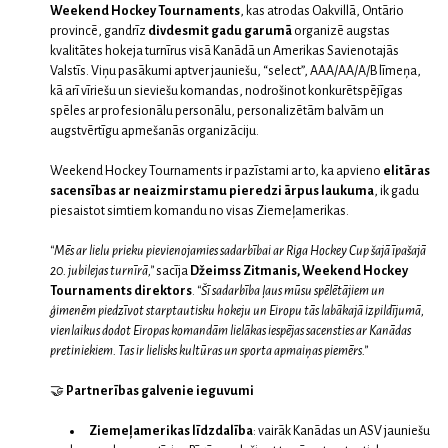
Weekend Hockey Tournaments
, kas atrodas Oakvillā, Ontārio
provincē, gandrīz
divdesmit gadu garumā
organizē augstas
kvalitātes hokeja turnīrus visā Kanādā un Amerikas Savienotajās
Valstīs. Viņu pasākumi aptver jauniešu, “select”, AAA/AA/A/B līmeņa,
kā arī vīriešu un sieviešu komandas, nodrošinot konkurētspējīgas
spēles ar profesionālu personālu, personalizētām balvām un
augstvērtīgu apmešanās organizāciju.
Weekend Hockey Tournaments ir pazīstami ar to, ka apvieno
elitāras
sacensības ar neaizmirstamu pieredzi ārpus laukuma
, ik gadu
piesaistot simtiem komandu no visas Ziemeļamerikas.
“Mēs ar lielu prieku pievienojamies sadarbībai ar Riga Hockey Cup šajā īpašajā
20. jubilejas turnīrā,”
sacīja
Džeimss Zitmanis, Weekend Hockey
Tournaments direktors
.
“Šī sadarbība ļaus mūsu spēlētājiem un
ģimenēm piedzīvot starptautisku hokeju un Eiropu tās labākajā izpildījumā,
vienlaikus dodot Eiropas komandām lielākas iespējas sacensties ar Kanādas
pretiniekiem. Tas ir lielisks kultūras un sporta apmaiņas piemērs.”
🤝
Partnerības galvenie ieguvumi
Ziemeļamerikas līdzdalība
: vairāk Kanādas un ASV jauniešu