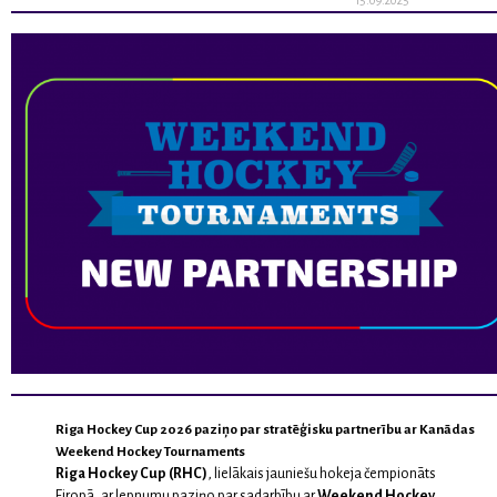
15.09.2025
Riga Hockey Cup 2026 paziņo par stratēģisku partnerību ar Kanādas
Weekend Hockey Tournaments
Riga Hockey Cup (RHC)
, lielākais jauniešu hokeja čempionāts
Eiropā, ar lepnumu paziņo par sadarbību ar
Weekend Hockey