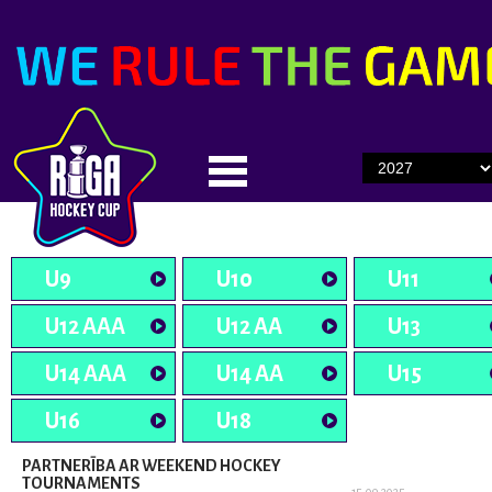
U9
U10
U11
U12 AAA
U12 AA
U13
U14 AAA
U14 AA
U15
U16
U18
PARTNERĪBA AR WEEKEND HOCKEY
TOURNAMENTS