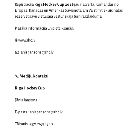
Reģistrācija
Riga Hockey Cup 2026
jau ir atvērta. Komandas no
Eiropas, Kanādas un Amerikas Savienotajām Valstīm tiek aicinātas
rezervēt savu vietu šajā vēsturiskajā turnīra izlaidumā.
Plašāka informācija un pieteikšanās:
🌐
www.rhc.lv
📧
janis.jansons@rhc.lv
📞
Mediju kontakti
Riga Hockey Cup
Jānis Jansons
E-pasts: janis.jansons@rhc.lv
Tālrunis: +371 26378360