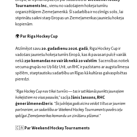
Tournaments Inc.
, vienu no vadošajiem hokeja turnīru
organizētājiem Ziemeļamerikā. Šī sadarbība ir nozīmīgs solis, lai
stiprinātu saikni starp Eiropas un Ziemeļamerikas jauniešu hokeja
kopienām.
🌍
Par Riga Hockey Cup
Atzīmējot savu
20. gadadienu 2026. gadā
, Riga Hockey Cup ir
vadošais jauniešu hokeja turnīrs Eiropā, kas ik pavasari pulcē vairāk
nekā
250 komandas no vairāk nekā 20 valstīm
. Sacensības notiek
vecuma grupās no U9 līdz U18, un RHC ir pazīstams ar augsta līmeņa
spēlēm, starptautisku sadarbību un Rīgas kā kultūras galvaspilsētas
pieredzi.
“Riga Hockey Cup nav tikai turnīrs — tas ir satikšanās punkts jaunajiem
hokejistiem no visas pasaules,”
sacīja
Jānis Jansons, RHC
ģenerālmenedžeris
.
“Šis jubilejas gads aicina veidot tiltus ar jauniem
partneriem, un sadarbība ar Weekend Hockey Tournaments pavērs ceļu
spēcīgai Ziemeļamerikas komandu un zināšanu plūsmai.”
🇨🇦
Par Weekend Hockey Tournaments