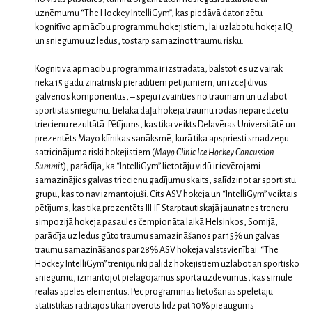
uzņēmumu “The Hockey IntelliGym”, kas piedāvā datorizētu
kognitīvo apmācību programmu hokejistiem, lai uzlabotu hokeja IQ
un sniegumu uz ledus, tostarp samazinot traumu risku.
Kognitīvā apmācību programma ir izstrādāta, balstoties uz vairāk
nekā 15 gadu zinātniski pierādītiem pētījumiem, un izceļ divus
galvenos komponentus, – spēju izvairīties no traumām un uzlabot
sportista sniegumu. Lielākā daļa hokeja traumu rodas neparedzētu
triecienu rezultātā. Pētījums, kas tika veikts Delavēras Universitātē un
prezentēts Mayo klīnikas sanāksmē, kurā tika apspriesti smadzeņu
satricinājuma riski hokejistiem (
Mayo Clinic Ice Hockey Concussion
Summit
), parādīja, ka “IntelliGym” lietotāju vidū ir ievērojami
samazinājies galvas triecienu gadījumu skaits, salīdzinot ar sportistu
grupu, kas to nav izmantojuši. Cits ASV hokeja un “IntelliGym” veiktais
pētījums, kas tika prezentēts IIHF Starptautiskajā jaunatnes treneru
simpozijā hokeja pasaules čempionāta laikā Helsinkos, Somijā,
parādīja uz ledus gūto traumu samazināšanos par 15% un galvas
traumu samazināšanos par 28% ASV hokeja valstsvienībai. “The
Hockey IntelliGym” treniņu rīki palīdz hokejistiem uzlabot arī sportisko
sniegumu, izmantojot pielāgojamus sporta uzdevumus, kas simulē
reālās spēles elementus. Pēc programmas lietošanas spēlētāju
statistikas rādītājos tika novērots līdz pat 30% pieaugums