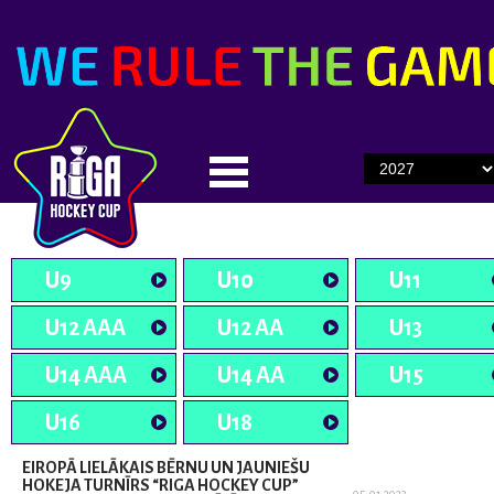
U9
U10
U11
U12 AAA
U12 AA
U13
U14 AAA
U14 AA
U15
U16
U18
EIROPĀ LIELĀKAIS BĒRNU UN JAUNIEŠU
HOKEJA TURNĪRS “RIGA HOCKEY CUP”