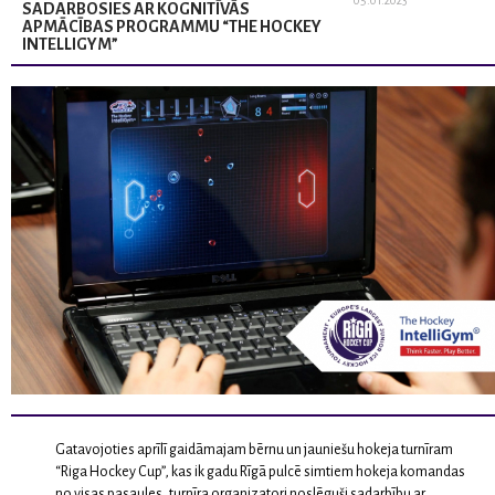
05.01.2023
SADARBOSIES AR KOGNITĪVĀS
APMĀCĪBAS PROGRAMMU “THE HOCKEY
INTELLIGYM”
Gatavojoties aprīlī gaidāmajam bērnu un jauniešu hokeja turnīram
“Riga Hockey Cup”, kas ik gadu Rīgā pulcē simtiem hokeja komandas
no visas pasaules, turnīra organizatori noslēguši sadarbību ar