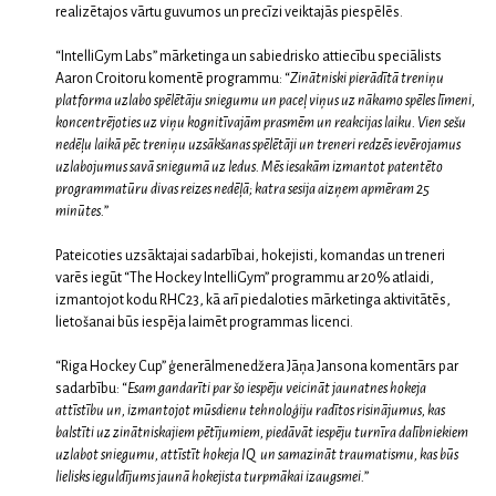
realizētajos vārtu guvumos un precīzi veiktajās piespēlēs.
“IntelliGym Labs” mārketinga un sabiedrisko attiecību speciālists
Aaron Croitoru komentē programmu: “
Zinātniski pierādītā treniņu
platforma uzlabo spēlētāju sniegumu un paceļ viņus uz nākamo spēles līmeni,
koncentrējoties uz viņu kognitīvajām prasmēm un reakcijas laiku. Vien sešu
nedēļu laikā pēc treniņu uzsākšanas spēlētāji un treneri redzēs ievērojamus
uzlabojumus savā sniegumā uz ledus. Mēs iesakām izmantot patentēto
programmatūru divas reizes nedēļā; katra sesija aizņem apmēram 25
minūtes.
”
Pateicoties uzsāktajai sadarbībai, hokejisti, komandas un treneri
varēs iegūt “The Hockey IntelliGym” programmu ar 20% atlaidi,
izmantojot kodu RHC23, kā arī piedaloties mārketinga aktivitātēs,
lietošanai būs iespēja laimēt programmas licenci.
“Riga Hockey Cup” ģenerālmenedžera Jāņa Jansona komentārs par
sadarbību: “
Esam gandarīti par šo iespēju veicināt jaunatnes hokeja
attīstību un, izmantojot mūsdienu tehnoloģiju radītos risinājumus, kas
balstīti uz zinātniskajiem pētījumiem, piedāvāt iespēju turnīra dalībniekiem
uzlabot sniegumu, attīstīt hokeja IQ un samazināt traumatismu, kas būs
lielisks ieguldījums jaunā hokejista turpmākai izaugsmei.
”