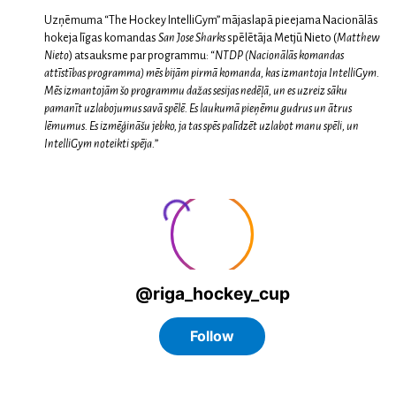
Uzņēmuma “The Hockey IntelliGym” mājaslapā pieejama Nacionālās
hokeja līgas komandas
San Jose Sharks
spēlētāja Metjū Nieto (
Matthew
Nieto
) atsauksme par programmu: “
NTDP (Nacionālās komandas
attīstības programma) mēs bijām pirmā komanda, kas izmantoja IntelliGym.
Mēs izmantojām šo programmu dažas sesijas nedēļā, un es uzreiz sāku
pamanīt uzlabojumus savā spēlē. Es laukumā pieņēmu gudrus un ātrus
lēmumus. Es izmēģināšu jebko, ja tas spēs palīdzēt uzlabot manu spēli, un
IntelliGym noteikti spēja.
”