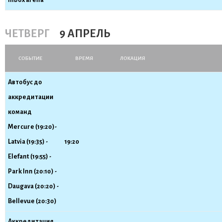
Inbox arena
ЧЕТВЕРГ
9 АПРЕЛЬ
СОБЫТИЕ
ВРЕМЯ
ЛОКАЦИЯ
Автобус до
аккредитации
команд
Mercure (19:20)-
Latvia (19:35) -
19:20
Elefant (19:55) -
Park Inn (20:10) -
Daugava (20:20) -
Bellevue (20:30)
Аккредитация