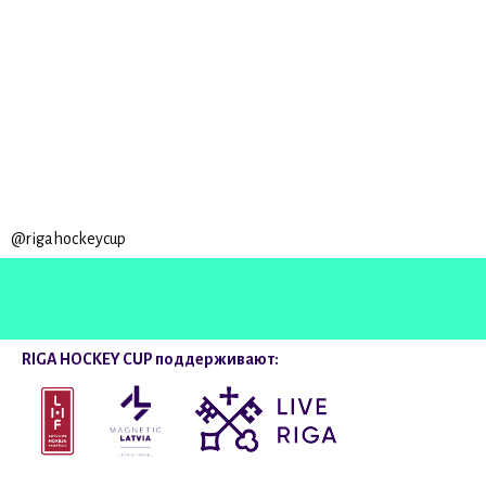
@rigahockeycup
RIGA HOCKEY CUP поддерживают: