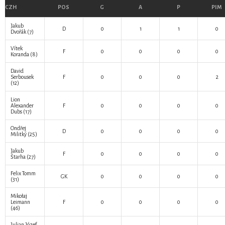
CZH
POS
G
A
P
PIM
Jakub
D
0
1
1
0
Dvořák
(7)
Vítek
F
0
0
0
0
Koranda
(8)
David
Serbousek
F
0
0
0
2
(12)
Lion
Alexander
F
0
0
0
0
Dubs
(17)
Ondřej
D
0
0
0
0
Militký
(25)
Jakub
F
0
0
0
0
Štarha
(27)
Felix Tomm
GK
0
0
0
0
(31)
Mikołaj
Leimann
F
0
0
0
0
(46)
Julian Józef