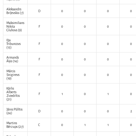
Aleksandrs
D
0
0
0
0
Briļevskis
(7)
Maksimilians
Nikita
F
0
0
0
0
Gluhovs
(9)
Iļja
Tribuncovs
F
0
0
0
0
(13)
Armands
F
0
0
0
0
Āķis
(14)
Mārcis
Snigirevs
F
0
0
0
0
(19)
Kārlis
Alberts
F
1
0
1
0
Zviedrītis
(21)
Jānis Pūlītis
D
0
0
0
2
(24)
Martins
C
0
1
1
0
Bērzups
(27)