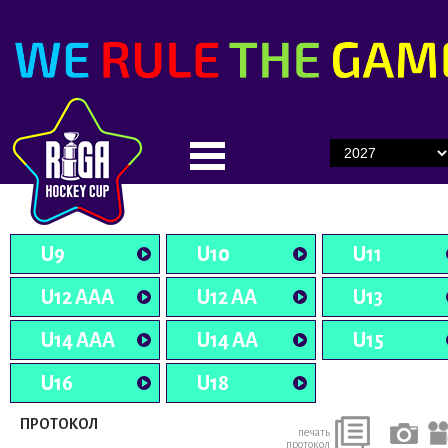
U9
U10
U11
U12 AAA
U12 AA
U13
U14 AAA
U14 AA
U15
U16
U18
ПРОТОКОЛ
печать
протокол