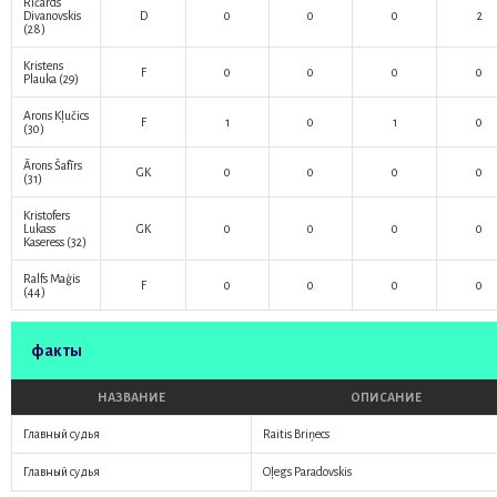
Ričards
Divanovskis
D
0
0
0
2
(28)
Kristens
F
0
0
0
0
Plauka
(29)
Arons Kļučics
F
1
0
1
0
(30)
Ārons Šafīrs
GK
0
0
0
0
(31)
Kristofers
Lukass
GK
0
0
0
0
Kaseress
(32)
Ralfs Maģis
F
0
0
0
0
(44)
факты
НАЗВАНИЕ
ОПИСАНИЕ
Главный судья
Raitis Briņecs
Главный судья
Oļegs Paradovskis