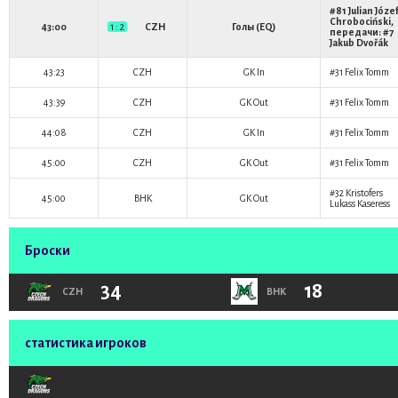
#81
Julian Józe
Chrobociński
,
43:00
1 : 2
CZH
Голы (EQ)
передачи: #7
Jakub Dvořák
43:23
CZH
GK In
#31
Felix Tomm
43:39
CZH
GK Out
#31
Felix Tomm
44:08
CZH
GK In
#31
Felix Tomm
45:00
CZH
GK Out
#31
Felix Tomm
#32
Kristofers
45:00
BHK
GK Out
Lukass Kaseress
Броски
34
18
CZH
BHK
статистика игроков