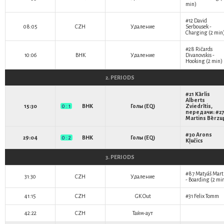
min)
#12
David
08:05
CZH
Удаление
Serbousek
-
Charging (2 min
#28
Ričards
10:06
BHK
Удаление
Divanovskis
-
Hooking (2 min)
2. PERIODS
#21
Kārlis
Alberts
15:30
0 : 1
BHK
Голы (EQ)
Zviedrītis
,
передачи: #27
Martins Bērzu
#30
Arons
29:04
0 : 2
BHK
Голы (EQ)
Kļučics
3. PERIODS
#87
Matyáš Mart
31:30
CZH
Удаление
- Boarding (2 mi
41:15
CZH
GK Out
#31
Felix Tomm
42:22
CZH
Тайм-аут