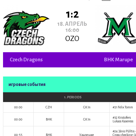
1:2
18. АПРЕЛЬ
16:00
OZO
Czech Dragons
BHK Marupe
игровые события
1. PERIODS
00:00
CZH
GK In
#31
Felix Tomm
#32
Kristofers
00:00
BHK
GK In
Lukass Kaseress
#24
Jānis Pūlītis
00:55
BHK
Удаление
Cross-checking (