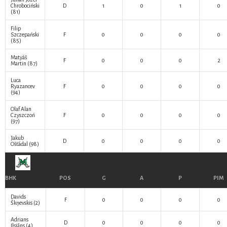
Chrobociński
D
1
0
1
0
(81)
Filip
Szczepański
F
0
0
0
0
(85)
Matyáš
F
0
0
0
2
Martin
(87)
Luca
Ryazancev
F
0
0
0
0
(94)
Olaf Alan
Czyszczoń
F
0
0
0
0
(97)
Jakub
D
0
0
0
0
Ošťádal
(98)
BHK
POS
G
A
P
PIM
Davids
F
0
0
0
0
Škņevskis
(2)
Adrians
D
0
0
0
0
Ilsjāns
(4)