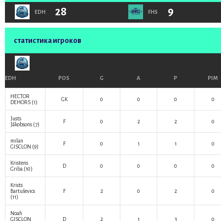
28
9
EDH
FHS
статистика игроков
EDH
POS
G
A
P
PIM
HECTOR
GK
0
0
0
0
DEHORS
(1)
Justs
F
0
2
2
0
Jākobsons
(7)
milan
F
0
1
1
0
GISCLON
(9)
Kristens
D
0
0
0
0
Griba
(10)
Krists
Bartuševics
F
2
0
2
0
(11)
Noah
GISCLON
D
2
1
3
0