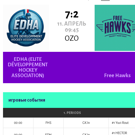
7:2
11. АПРЕЛЬ
09:45
OZO
EDHA (ELITE
DÉVELOPPEMENT
HOCKEY
ASSOCIATION)
Free Hawks
игровые события
1. PERIODS
00:00
FHS
GK In
#1
Yuvi Rout
#1
HECTOR
00:00
EDH
GK In