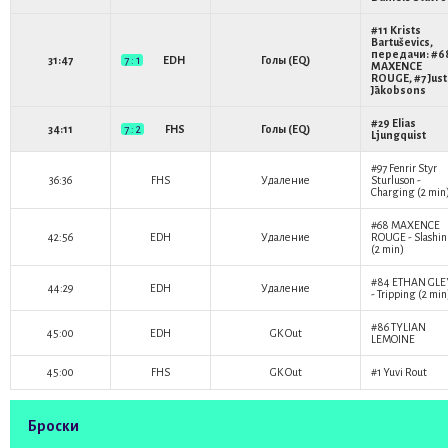
#11
Krists
Bartuševics
,
передачи: #6
31:47
7 : 1
EDH
Голы (EQ)
MAXENCE
ROUGE
, #7
Just
Jākobsons
#29
Elias
34:11
7 : 2
FHS
Голы (EQ)
Ljungquist
#97
Fenrir Styr
36:36
FHS
Удаление
Sturluson
-
Charging (2 min
#68
MAXENCE
42:56
EDH
Удаление
ROUGE
- Slashi
(2 min)
#84
ETHAN GLE
44:29
EDH
Удаление
- Tripping (2 min
#86
TYLIAN
45:00
EDH
GK Out
LEMOINE
45:00
FHS
GK Out
#1
Yuvi Rout
Броски