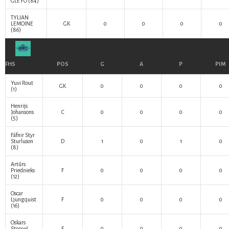
GLEYO
(84)
TYLIAN
LEMOINE
GK
0
0
0
0
(86)
FHS
POS
G
A
P
PIM
Yuvi Rout
GK
0
0
0
0
(1)
Henrijs
Johansons
C
0
0
0
0
(5)
Fáfnir Styr
Sturluson
D
1
0
1
0
(8)
Artūrs
Priednieks
F
0
0
0
0
(12)
Oscar
Ljungquist
F
0
0
0
0
(16)
Oskars
Stopiņš
F
0
0
0
0