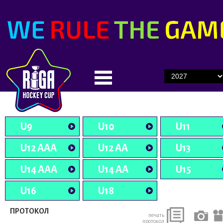
U9
U10
U11
U12 AAA
U12 AA
U13
U14 AAA
U14 AA
U15
U16
U18
ПРОТОКОЛ
печать
протокол