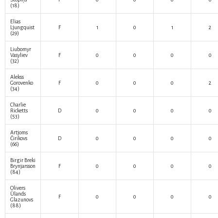
(18)
Elias
Ljungquist
F
1
0
1
2
(29)
Liubomyr
Vasyliev
F
0
0
0
0
(32)
Alekss
Gorovenko
F
0
0
0
2
(34)
Charlie
Ricketts
D
0
0
0
0
(53)
Artjoms
Čirikovs
D
0
0
0
0
(66)
Birgir Breki
Brynjarsson
F
0
0
0
0
(84)
Olivers
Ūlands
F
0
0
0
0
Glazunovs
(88)