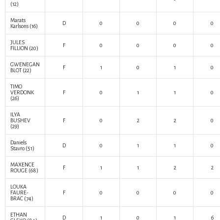
(12)
Marats
D
0
0
0
0
Karlsons
(16)
JULES
F
0
0
0
0
FILLION
(20)
GWENEGAN
F
1
0
1
0
BLOT
(22)
TIMO
VERDONK
F
0
1
1
0
(26)
ILYA
BUSHEV
F
0
2
2
0
(29)
Daniels
D
0
1
1
0
Stavro
(51)
MAXENCE
F
1
1
2
2
ROUGE
(68)
LOUKA
FAURE-
F
0
0
0
0
BRAC
(74)
ETHAN
D
1
0
1
6