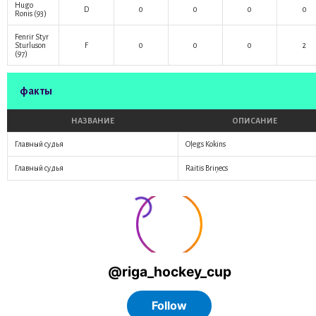
Hugo
D
0
0
0
0
Ronis
(93)
Fenrir Styr
Sturluson
F
0
0
0
2
(97)
факты
НАЗВАНИЕ
ОПИСАНИЕ
Главный судья
Oļegs Kokins
Главный судья
Raitis Briņecs