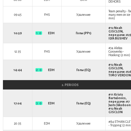
DEHORS
Team penalty - To
09:45
FHS
Удаление
many men on ice 
min)
#12
Noah
GISCLON
,
10:59
1 : 0
EDH
Голы (PP1)
передачи: #2
ILYA BUSHEV
#34
Alekss
12:35
FHS
Удаление
Gorovenko
-
Hooking (2 min)
#12
Noah
GISCLON
,
14:44
2 : 0
EDH
Голы (EQ)
передачи: #2
TIMO VERDON
2. PERIODS
#11
Krists
Bartuševics
,
передачи: #7
17:04
3 : 0
EDH
Голы (EQ)
Justs Jākobson
#12
Noah
GISCLON
#84
ETHAN GLE
20:35
EDH
Удаление
- Tripping (2 min