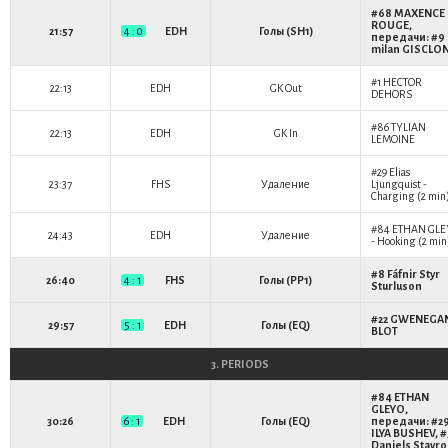
#68
MAXENCE
ROUGE
,
21:57
4 : 0
EDH
Голы (SH1)
передачи: #9
milan GISCLO
#1
HECTOR
22:13
EDH
GK Out
DEHORS
#86
TYLIAN
22:13
EDH
GK In
LEMOINE
#29
Elias
23:37
FHS
Удаление
Ljungquist
-
Charging (2 min
#84
ETHAN GLE
24:43
EDH
Удаление
- Hooking (2 min
#8
Fáfnir Styr
26:40
4 : 1
FHS
Голы (PP1)
Sturluson
#22
GWENEGA
29:57
5 : 1
EDH
Голы (EQ)
BLOT
3. PERIODS
#84
ETHAN
GLEYO
,
30:26
6 : 1
EDH
Голы (EQ)
передачи: #2
ILYA BUSHEV
, 
Daniels Stavro