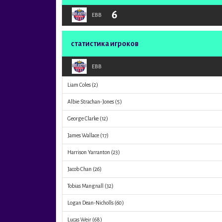
6
EBB
статистика игроков
EBB
Liam Coles
(2)
Albie Strachan-Jones
(5)
George Clarke
(12)
James Wallace
(17)
Harrison Yarranton
(23)
Jacob Chan
(26)
Tobias Mangnall
(32)
Logan Dean-Nicholls
(60)
Lucas Weir
(68)