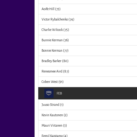
Aoife Hill
(73)
Victor Rybalchenko
(74)
Charlie Wilcock
(75)
Bunnie Kerman
(76)
Bonnie Kerman
(77)
Bradley Barker
(80)
Renesmee Aird
(87)
Coben West
(91)
FEB
Juuso Strand
(1)
Kevin Kautonen
(2)
Mauri Viitanen
(3)
Eemil Kaistamo
(4)