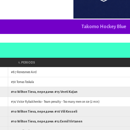
Takomo Hockey Blue
1. PERIODS
#87
Renesmee Aird
#30
Tomas Toskala
#10
Wilton Tieva
, передачи: #15
Veeti Kajan
#74
Victor Rybalchenko
- Team penalty - Too many men on ice (2 min)
#10
Wilton Tieva
, передачи: #16
Vili Kesseli
#10
Wilton Tieva
, передачи: #12
Eemil Virtanen