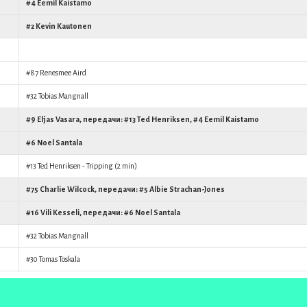
#4
Eemil Kaistamo
#2
Kevin Kautonen
#87
Renesmee Aird
#32
Tobias Mangnall
#9
Eljas Vasara
, передачи: #13
Ted Henriksen
, #4
Eemil Kaistamo
#6
Noel Santala
#13
Ted Henriksen
- Tripping (2 min)
#75
Charlie Wilcock
, передачи: #5
Albie Strachan-Jones
#16
Vili Kesseli
, передачи: #6
Noel Santala
#32
Tobias Mangnall
#30
Tomas Toskala