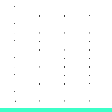
F
0
0
0
F
1
1
2
D
0
0
0
D
0
0
0
F
1
0
1
F
3
0
3
F
0
1
1
D
0
1
1
D
0
1
1
F
1
1
2
D
0
0
0
GK
0
0
0