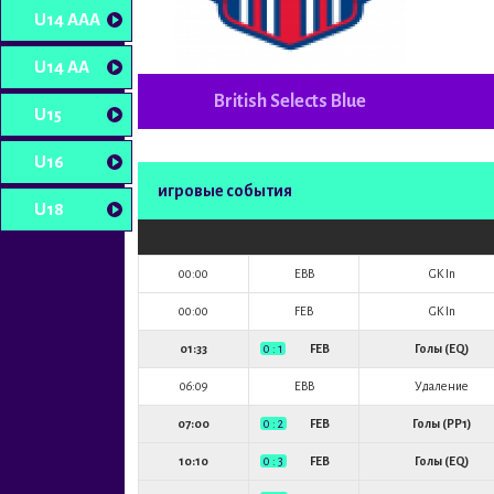
U14 AAA
U14 AA
British Selects Blue
U15
U16
игровые события
U18
00:00
EBB
GK In
00:00
FEB
GK In
01:33
0 : 1
FEB
Голы (EQ)
06:09
EBB
Удаление
07:00
0 : 2
FEB
Голы (PP1)
10:10
0 : 3
FEB
Голы (EQ)