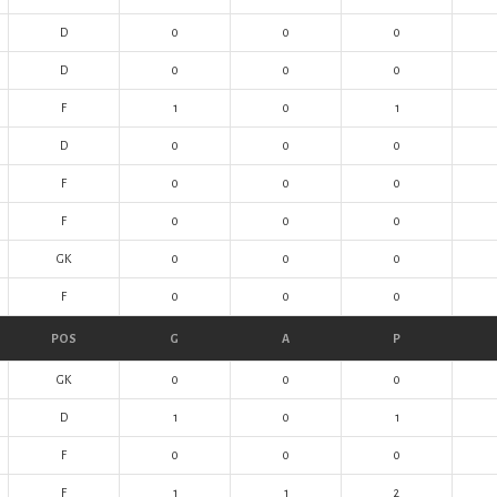
D
0
0
0
D
0
0
0
F
1
0
1
D
0
0
0
F
0
0
0
F
0
0
0
GK
0
0
0
F
0
0
0
POS
G
A
P
GK
0
0
0
D
1
0
1
F
0
0
0
F
1
1
2