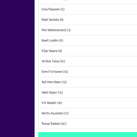
Oiva Pasanen
(5)
Noel Santala
(6)
Mio Wetterstrand
(7)
Noel Lindén
(8)
Eljas Vasara
(9)
Wilton Tieva
(10)
Eemil Virtanen
(12)
Ted Henriksen
(13)
Veeti Kajan
(15)
Vili Kesseli
(16)
Kerttu Kuusisto
(17)
Tomas Toskala
(30)