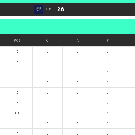
26
FEB
POS
G
A
P
D
0
0
0
F
0
1
1
D
0
0
0
F
0
0
0
D
0
0
0
F
0
0
0
GK
0
0
0
F
0
0
0
F
0
0
0