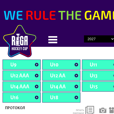
U9
U10
U11
U12 AAA
U12 AA
U13
U14 AAA
U14 AA
U15
U16
U18
ПРОТОКОЛ
печать
протокол