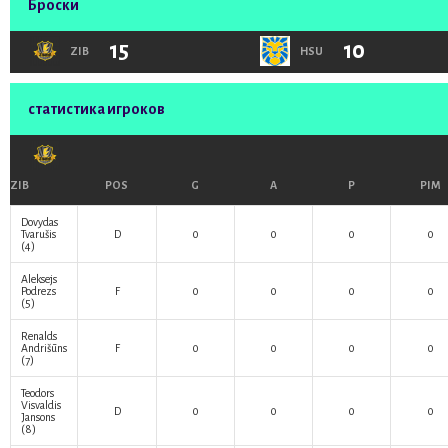
Броски
15
10
ZIB
HSU
статистика игроков
ZIB
POS
G
A
P
PIM
Dovydas
Tvarušis
D
0
0
0
0
(4)
Aleksejs
Podrezs
F
0
0
0
0
(5)
Renalds
Andrišūns
F
0
0
0
0
(7)
Teodors
Visvaldis
D
0
0
0
0
Jansons
(8)