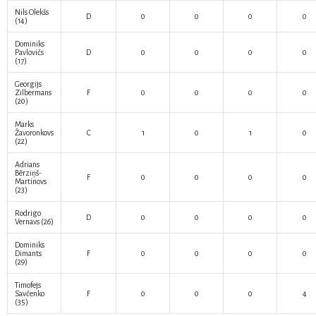
Nils Olekšs
D
0
0
0
0
(14)
Dominiks
Pavlovičs
D
0
0
0
0
(17)
Georgijs
Zilbermans
F
0
0
0
0
(20)
Marks
Žavoronkovs
C
1
0
1
0
(22)
Adrians
Bērziņš-
F
0
0
0
0
Martinovs
(23)
Rodrigo
D
0
0
0
0
Vernavs
(26)
Dominiks
Dimants
F
0
0
0
0
(29)
Timofejs
Savčenko
F
0
0
0
4
(35)