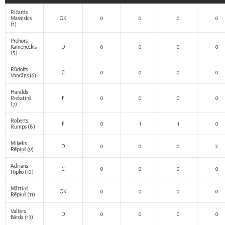
Ričards
Masaļskis
GK
0
0
0
0
(1)
Prohors
Kameņeckis
D
0
0
0
0
(5)
Rūdolfs
C
0
0
0
0
Vancāns
(6)
Haralds
Riekstiņš
F
0
0
0
0
(7)
Roberts
F
0
1
1
0
Rumps
(8)
Miķelis
D
0
0
0
2
Rēpiņš
(9)
Adrians
C
0
0
0
0
Popko
(10)
Mārtiņš
GK
0
0
0
0
Rēpiņš
(11)
Valters
D
0
0
0
0
Bārda
(13)