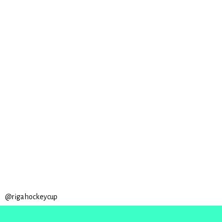
@rigahockeycup