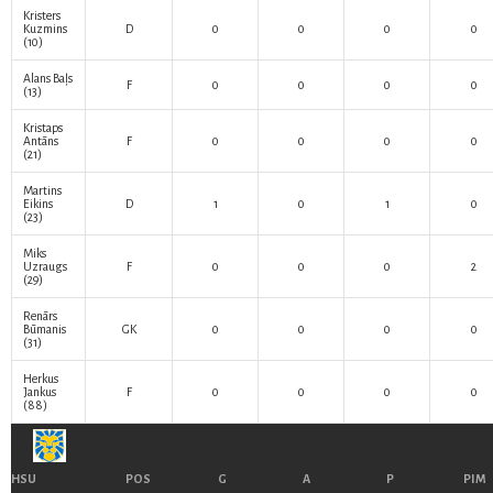
Kristers
Kuzmins
D
0
0
0
0
(10)
Alans Baļs
F
0
0
0
0
(13)
Kristaps
Antāns
F
0
0
0
0
(21)
Martins
Eikins
D
1
0
1
0
(23)
Miks
Uzraugs
F
0
0
0
2
(29)
Renārs
Būmanis
GK
0
0
0
0
(31)
Herkus
Jankus
F
0
0
0
0
(88)
HSU
POS
G
A
P
PIM