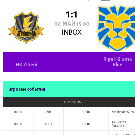
1:1
02. МАЙ 15:00
INBOX
Riga HS 2016
HK Zibeni
Blue
игровые события
1. PERIODS
00:00
ZIB
GK In
#31
Renārs Būma
#1
Ričards
00:00
HSU
GK In
Masaļskis