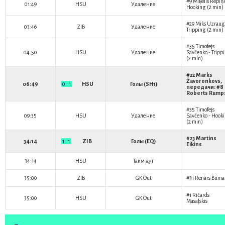
#9
Miķelis Rēpiņ
01:49
HSU
Удаление
Hooking (2 min)
#29
Miks Uzraug
03:46
ZIB
Удаление
Tripping (2 min)
#35
Timofejs
04:50
HSU
Удаление
Savčenko
- Tripp
(2 min)
#22
Marks
Žavoronkovs
,
06:49
0 : 1
HSU
Голы (SH1)
передачи: #8
Roberts Rump
#35
Timofejs
09:35
HSU
Удаление
Savčenko
- Hook
(2 min)
#23
Martins
34:14
1 : 1
ZIB
Голы (EQ)
Eikins
34:14
HSU
Тайм-аут
35:00
ZIB
GK Out
#31
Renārs Būma
#1
Ričards
35:00
HSU
GK Out
Masaļskis