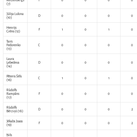
Reizenbergs
F
0
0
0
0
(7)
Jūlija Lukina
D
0
0
0
0
(10)
Henrijs
F
1
0
1
0
Grēns
(12)
Tairs
Fedorenko
C
0
0
0
0
(13)
Laura
Ļebedeva
D
0
0
0
0
(14)
Pēteris Šēls
C
1
0
1
0
(16)
Rūdolfs
Rampāns
F
0
0
0
0
(17)
Rūdolfs
D
0
0
0
2
Bērziņš
(18)
Jēkabs Joass
F
0
0
0
2
(19)
Nils