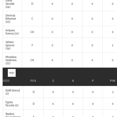
Emīls
Vaivods
D
0
0
0
0
(24)
Dmitrijs
Bihanovs
C
0
0
0
0
(25)
Artjoms
GK
0
0
0
0
Fomins
(31)
Valters
Igaunis
F
0
0
0
2
(34)
Miroslavs
Fjodorovs
GK
0
0
0
0
(35)
OZO
POS
G
A
P
PIM
Ralfs Doniņš
D
0
0
0
2
(2)
Egons
D
0
0
0
0
Pazuha
(5)
Teodors