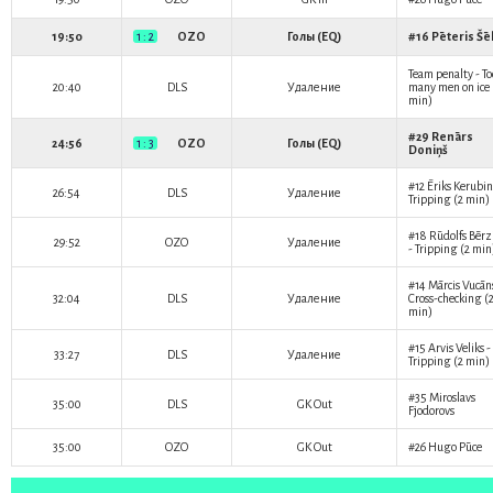
19:50
1 : 2
OZO
Голы (EQ)
#16
Pēteris Šē
Team penalty - To
20:40
DLS
Удаление
many men on ice 
min)
#29
Renārs
24:56
1 : 3
OZO
Голы (EQ)
Doniņš
#12
Ēriks Kerubin
26:54
DLS
Удаление
Tripping (2 min)
#18
Rūdolfs Bērz
29:52
OZO
Удаление
- Tripping (2 min
#14
Mārcis Vucān
32:04
DLS
Удаление
Cross-checking (
min)
#15
Arvis Veliks
-
33:27
DLS
Удаление
Tripping (2 min)
#35
Miroslavs
35:00
DLS
GK Out
Fjodorovs
35:00
OZO
GK Out
#26
Hugo Pūce