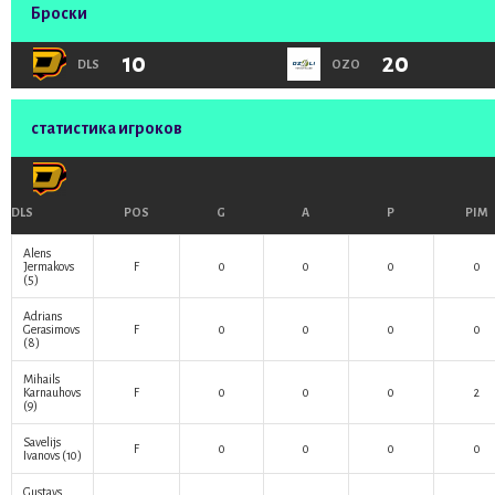
Броски
10
20
DLS
OZO
статистика игроков
DLS
POS
G
A
P
PIM
Alens
Jermakovs
F
0
0
0
0
(5)
Adrians
Gerasimovs
F
0
0
0
0
(8)
Mihails
Karnauhovs
F
0
0
0
2
(9)
Savelijs
F
0
0
0
0
Ivanovs
(10)
Gustavs