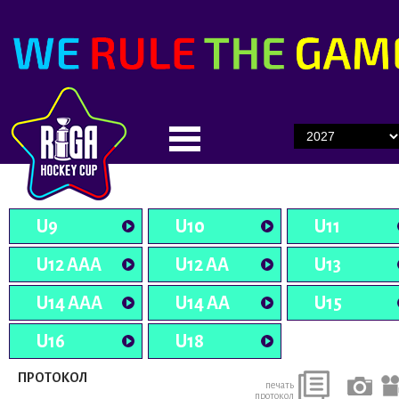
U9
U10
U11
U12 AAA
U12 AA
U13
U14 AAA
U14 AA
U15
U16
U18
ПРОТОКОЛ
печать
протокол