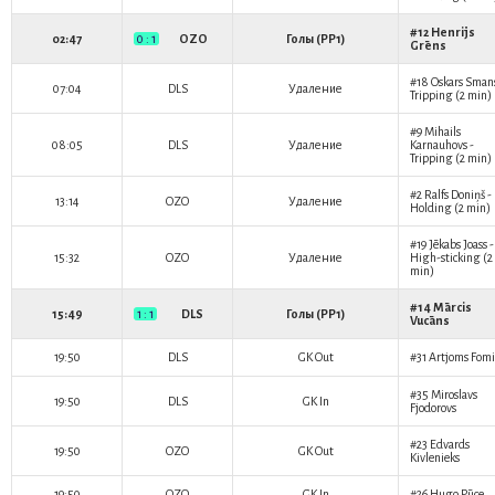
#12
Henrijs
02:47
0 : 1
OZO
Голы (PP1)
Grēns
#18
Oskars Sman
07:04
DLS
Удаление
Tripping (2 min)
#9
Mihails
08:05
DLS
Удаление
Karnauhovs
-
Tripping (2 min)
#2
Ralfs Doniņš
-
13:14
OZO
Удаление
Holding (2 min)
#19
Jēkabs Joass
-
15:32
OZO
Удаление
High-sticking (2
min)
#14
Mārcis
15:49
1 : 1
DLS
Голы (PP1)
Vucāns
19:50
DLS
GK Out
#31
Artjoms Fomi
#35
Miroslavs
19:50
DLS
GK In
Fjodorovs
#23
Edvards
19:50
OZO
GK Out
Kivlenieks
19:50
OZO
GK In
#26
Hugo Pūce