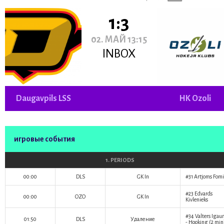
1:3
02. МАЙ 13:15
INBOX
Daugavpils LSS
HK Ozoli
игровые события
1. PERIODS
00:00
DLS
GK In
#31
Artjoms Fomi
#23
Edvards
00:00
OZO
GK In
Kivlenieks
#34
Valters Igau
01:50
DLS
Удаление
- Hooking (2 min