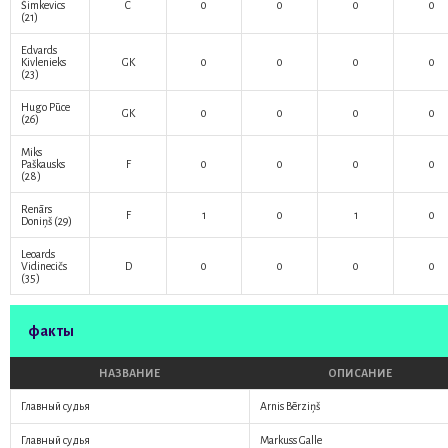
Šimkevics
C
0
0
0
0
(21)
Edvards
Kivlenieks
GK
0
0
0
0
(23)
Hugo Pūce
GK
0
0
0
0
(26)
Miks
Paškausks
F
0
0
0
0
(28)
Renārs
F
1
0
1
0
Doniņš
(29)
Leoards
Vidinecičs
D
0
0
0
0
(35)
факты
НАЗВАНИЕ
ОПИСАНИЕ
Главный судья
Arnis Bērziņš
Главный судья
Markuss Galle