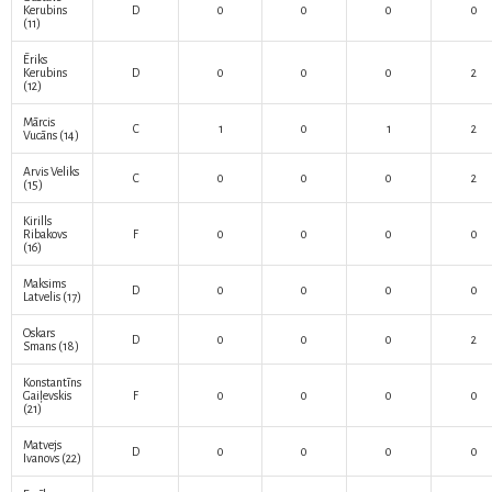
Kerubins
D
0
0
0
0
(11)
Ēriks
Kerubins
D
0
0
0
2
(12)
Mārcis
C
1
0
1
2
Vucāns
(14)
Arvis Veliks
C
0
0
0
2
(15)
Kirills
Ribakovs
F
0
0
0
0
(16)
Maksims
D
0
0
0
0
Latvelis
(17)
Oskars
D
0
0
0
2
Smans
(18)
Konstantīns
Gaiļevskis
F
0
0
0
0
(21)
Matvejs
D
0
0
0
0
Ivanovs
(22)