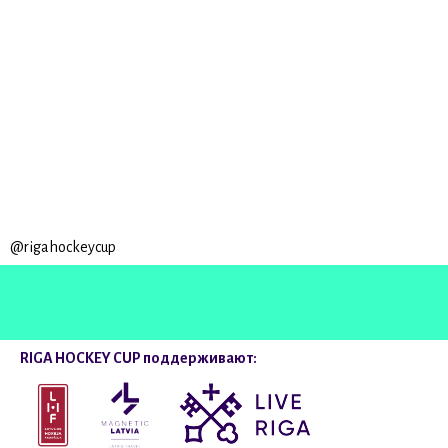
@rigahockeycup
RIGA HOCKEY CUP поддерживают: