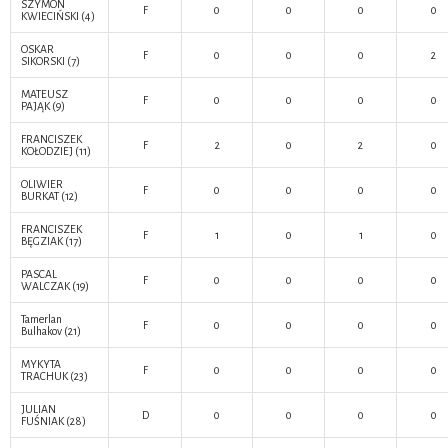
SZYMON
F
0
0
0
0
KWIECIŃSKI
(4)
OSKAR
F
0
0
0
2
SIKORSKI
(7)
MATEUSZ
F
0
0
0
0
PAJĄK
(9)
FRANCISZEK
F
2
0
2
0
KOŁODZIEJ
(11)
OLIWIER
F
0
0
0
0
BURKAT
(12)
FRANCISZEK
F
1
0
1
0
BĘGZIAK
(17)
PASCAL
F
0
0
0
0
WALCZAK
(19)
Tamerlan
F
0
0
0
0
Bulhakov
(21)
MYKYTA
F
0
0
0
0
TRACHUK
(23)
JULIAN
D
0
0
0
0
FUŚNIAK
(28)