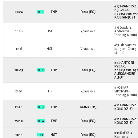
#17
FRANCISZ
BĘGZIAK
,
02:24
0 : 1
FHP
Голы (EQ)
передачи: #5
KAJETAN JUST
#16
Bogdans
06:28
HST
Удаление
Andronovs
-
Tripping (2 min)
#13
Fils Martins
11:16
HST
Удаление
Kaļiņins
- Charg
(2 min)
#49
ANTONI
RYBAK
,
18:05
0 : 2
FHP
Голы (EQ)
передачи: #3
ALEKSANDER
ALFUT
#7
OSKAR
21:01
FHP
Удаление
SIKORSKI
-
Tripping (2 min)
#11
FRANCISZ
21:26
0 : 3
FHP
Голы (SH1)
KOŁODZIEJ
#11
FRANCISZ
25:50
0 : 4
FHP
Голы (EQ)
KOŁODZIEJ
#33
Rafaēls
31:15
1 : 4
HST
Голы (EQ)
Kamanis