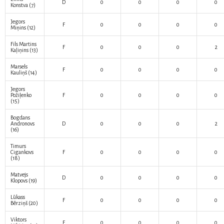
D
0
0
0
0
Konstva
(7)
Jegors
F
0
0
0
0
Miņins
(12)
Fils Martins
F
0
0
0
2
Kaļiņins
(13)
Marsels
F
0
0
0
0
Kauliņš
(14)
Jegors
Požiļenko
F
0
0
0
0
(15)
Bogdans
Andronovs
D
0
0
0
2
(16)
Timurs
Cigankovs
F
0
0
0
0
(18)
Matvejs
D
0
0
0
0
Klopovs
(19)
Lūkass
F
0
0
0
0
Bērziņš
(20)
Viktors
F
0
0
0
0