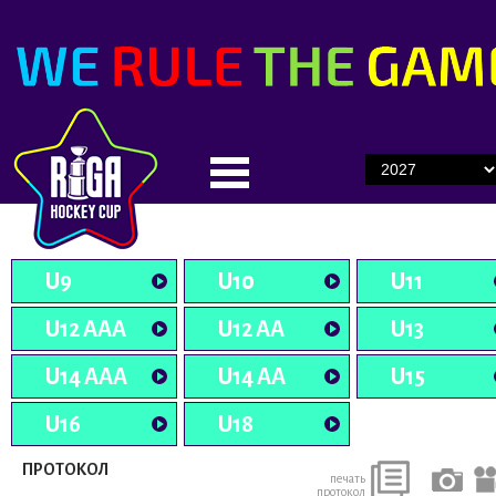
U9
U10
U11
U12 AAA
U12 AA
U13
U14 AAA
U14 AA
U15
U16
U18
ПРОТОКОЛ
печать
протокол