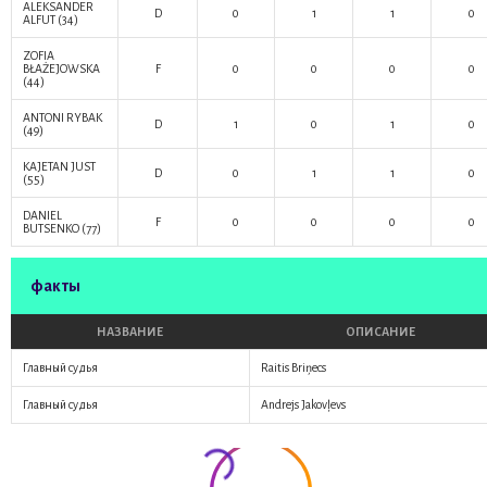
ALEKSANDER
D
0
1
1
0
ALFUT
(34)
ZOFIA
BŁAŻEJOWSKA
F
0
0
0
0
(44)
ANTONI RYBAK
D
1
0
1
0
(49)
KAJETAN JUST
D
0
1
1
0
(55)
DANIEL
F
0
0
0
0
BUTSENKO
(77)
факты
НАЗВАНИЕ
ОПИСАНИЕ
Главный судья
Raitis Briņecs
Главный судья
Andrejs Jakovļevs