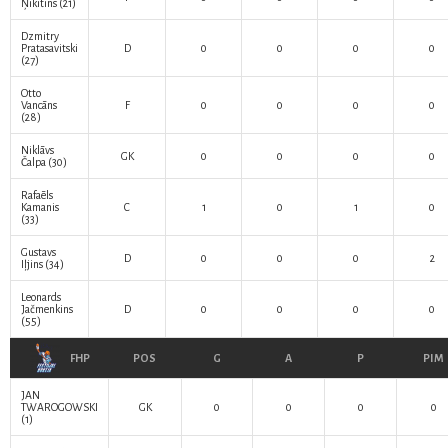
Ņikitins
(21)
Dzmitry
Pratasavitski
D
0
0
0
0
(27)
Otto
Vancāns
F
0
0
0
0
(28)
Niklāvs
GK
0
0
0
0
Čalpa
(30)
Rafaēls
Kamanis
C
1
0
1
0
(33)
Gustavs
D
0
0
0
2
Iļjins
(34)
Leonards
Jačmenkins
D
0
0
0
0
(55)
FHP
POS
G
A
P
PIM
JAN
TWAROGOWSKI
GK
0
0
0
0
(1)