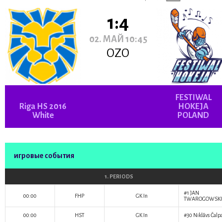
1:4
02. МАЙ 10:45
OZO
FESTIWAL
Riga HS 2016
HOKEJA
White
POLAND
игровые события
1. PERIODS
#1
JAN
00:00
FHP
GK In
TWAROGOWSKI
00:00
HST
GK In
#30
Niklāvs Čalp