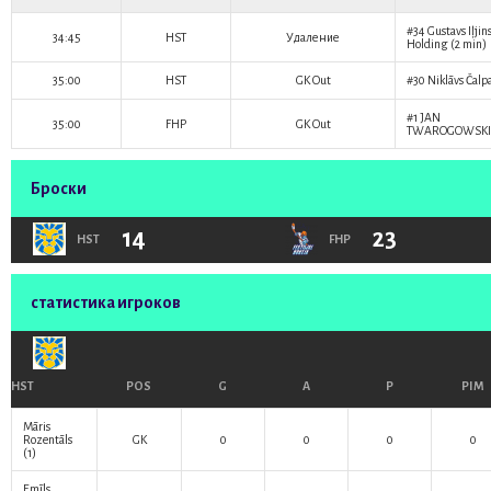
#34
Gustavs Iļjin
34:45
HST
Удаление
Holding (2 min)
35:00
HST
GK Out
#30
Niklāvs Čalp
#1
JAN
35:00
FHP
GK Out
TWAROGOWSKI
Броски
14
23
HST
FHP
статистика игроков
HST
POS
G
A
P
PIM
Māris
Rozentāls
GK
0
0
0
0
(1)
Emīls