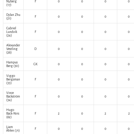
Nyberg
F
0
0
0
0
(17)
Dylan Zhu
F
0
0
0
0
(21)
Gabriel
Lundvik
F
0
0
0
0
(24)
Alexander
Vestling
D
0
0
0
0
(26)
Hampus
GK
0
0
0
0
Berg
(30)
Viggo
Bergsman
F
0
0
0
0
(33)
Vince
Bäckström
F
0
0
0
0
(34)
Hugo
Bäck-Nirs
F
2
0
2
2
(62)
Liam
F
0
0
0
0
Åhlen
(71)