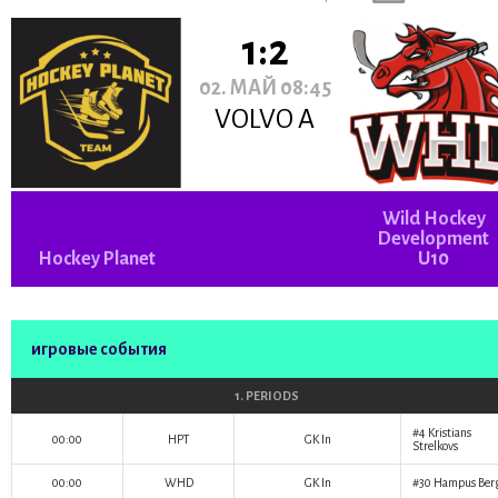
1:2
02. МАЙ 08:45
VOLVO A
Wild Hockey
Development
Hockey Planet
U10
игровые события
1. PERIODS
#4
Kristians
00:00
HPT
GK In
Strelkovs
00:00
WHD
GK In
#30
Hampus Ber