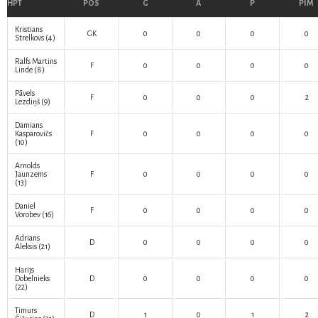
HPT
POS
G
A
P
PIM
Kristians
GK
0
0
0
0
Strelkovs
(4)
Ralfs Martins
F
0
0
0
0
Linde
(8)
Pāvels
F
0
0
0
2
Lezdiņš
(9)
Damians
Kasparovičs
F
0
0
0
0
(10)
Arnolds
Jaunzems
F
0
0
0
0
(13)
Daniel
F
0
0
0
0
Vorobev
(16)
Adrians
D
0
0
0
0
Aleksis
(21)
Harijs
Dobelnieks
D
0
0
0
0
(22)
Timurs
D
1
0
1
2