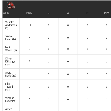
WHD
POS
G
A
P
PIM
Vilhelm
Andersson
GK
0
0
0
0
(1)
Tristan
F
0
0
0
0
Ekner
(8)
Loui
D
0
0
0
0
Westin
(9)
Oliver
Källange
F
0
0
0
0
(10)
Arvid
F
0
0
0
0
Berkö
(12)
Filip
Thysell
D
0
0
0
0
(14)
Vincent
F
0
0
0
0
Ekner
(16)
Alfred