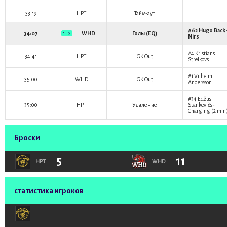
33:19
HPT
Тайм-аут
#62
Hugo Bäck
34:07
1 : 2
WHD
Голы (EQ)
Nirs
#4
Kristians
34:41
HPT
GK Out
Strelkovs
#1
Vilhelm
35:00
WHD
GK Out
Andersson
#34
Edžus
35:00
HPT
Удаление
Stankevičs
-
Charging (2 min
Броски
5
11
HPT
WHD
статистика игроков