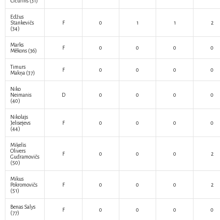
Čičurins
(31)
Edžus
Stankevičs
F
0
1
1
2
(34)
Marks
F
0
0
0
0
Mēkons
(36)
Timurs
F
0
0
0
0
Makņa
(37)
Niko
Neimanis
D
0
0
0
0
(40)
Nikolajs
Jelisejevs
F
0
0
0
0
(44)
Miķelis
Olivers
F
0
0
0
2
Gudramovičs
(50)
Mikus
Pokromovičs
F
0
0
0
2
(51)
Benas Salys
F
0
0
0
0
(77)