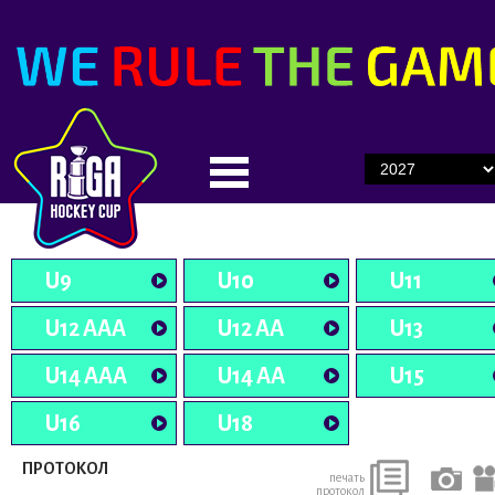
U9
U10
U11
U12 AAA
U12 AA
U13
U14 AAA
U14 AA
U15
U16
U18
ПРОТОКОЛ
печать
протокол