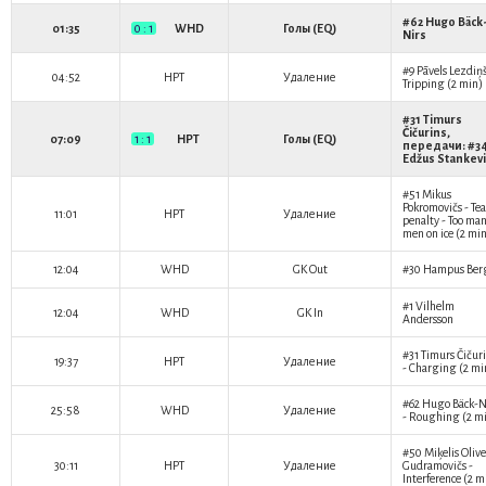
#62
Hugo Bäck
01:35
0 : 1
WHD
Голы (EQ)
Nirs
#9
Pāvels Lezdiņ
04:52
HPT
Удаление
Tripping (2 min)
#31
Timurs
Čičurins
,
07:09
1 : 1
HPT
Голы (EQ)
передачи: #3
Edžus Stankevi
#51
Mikus
Pokromovičs
- Te
11:01
HPT
Удаление
penalty - Too ma
men on ice (2 mi
12:04
WHD
GK Out
#30
Hampus Ber
#1
Vilhelm
12:04
WHD
GK In
Andersson
#31
Timurs Čičur
19:37
HPT
Удаление
- Charging (2 mi
#62
Hugo Bäck-N
25:58
WHD
Удаление
- Roughing (2 m
#50
Miķelis Olive
30:11
HPT
Удаление
Gudramovičs
-
Interference (2 m