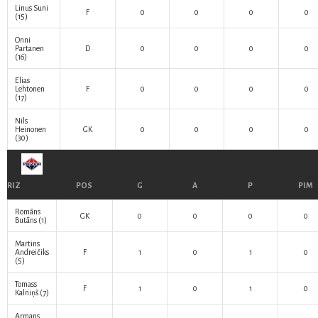
Linus Suni
F
0
0
0
0
(15)
Onni
Partanen
D
0
0
0
0
(16)
Elias
Lehtonen
F
0
0
0
0
(17)
Nils
Heinonen
GK
0
0
0
0
(30)
RIZ
POS
G
A
P
PIM
Romāns
GK
0
0
0
0
Butāns
(1)
Martins
Andreičiks
F
1
0
1
0
(5)
Tomass
F
1
0
1
0
Kalniņš
(7)
Armans