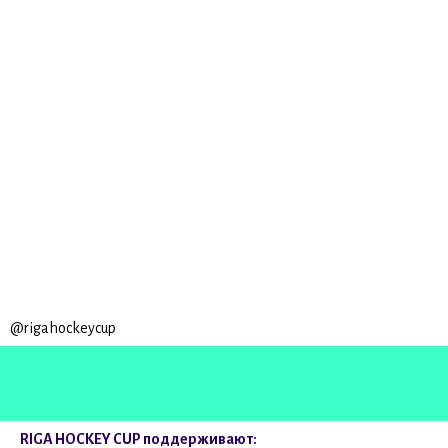
@rigahockeycup
RIGA HOCKEY CUP поддерживают: