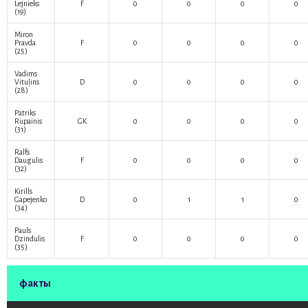
Lejnieks
F
0
0
0
0
(19)
Miron
Pravda
F
0
0
0
0
(25)
Vadims
Vituļins
D
0
0
0
0
(28)
Patriks
Rupainis
GK
0
0
0
0
(31)
Ralfs
Daugulis
F
0
0
0
0
(32)
Kirills
Gapejenko
D
0
1
1
0
(34)
Pauls
Dzindulis
F
0
0
0
0
(35)
факты