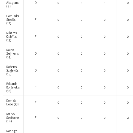
Abagjans
D
0
1
1
0
(8)
Dominiks
Strelčs
F
0
0
0
0
(12)
Rihards
Grāvītis
F
0
0
0
0
(13)
Raitis
Zelmenis
D
0
0
0
0
(14)
Roberts
Savļevičs
D
0
0
0
0
(15)
Eduards
Borševskis
F
0
0
0
0
(16)
Demids
F
0
0
0
0
Dobe
(17)
Marko
Ševčenko
F
0
0
0
2
(18)
Rodrigo