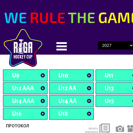
U9
U10
U11
U12 AAA
U12 AA
U13
U14 AAA
U14 AA
U15
U16
U18
ПРОТОКОЛ
печать
протокол