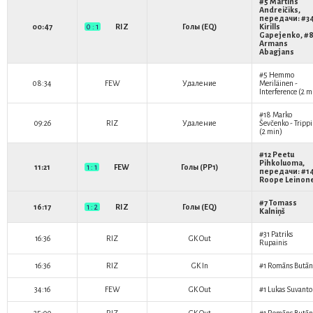
#5
Martins
Andreičiks
,
передачи: #3
00:47
0 : 1
RIZ
Голы (EQ)
Kirills
Gapejenko
, #
Armans
Abagjans
#5
Hemmo
08:34
FEW
Удаление
Meriläinen
-
Interference (2 m
#18
Marko
09:26
RIZ
Удаление
Ševčenko
- Tripp
(2 min)
#12
Peetu
Pihkoluoma
,
11:21
1 : 1
FEW
Голы (PP1)
передачи: #1
Roope Leinon
#7
Tomass
16:17
1 : 2
RIZ
Голы (EQ)
Kalniņš
#31
Patriks
16:36
RIZ
GK Out
Rupainis
16:36
RIZ
GK In
#1
Romāns Butān
34:16
FEW
GK Out
#1
Lukas Suvanto