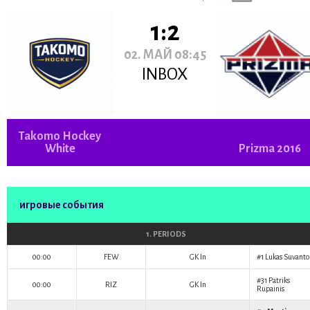
1:2
02. МАЙ 08:45
INBOX
Takomo Hockey
White
Prizma 2016
игровые события
1. PERIODS
00:00
FEW
GK In
#1
Lukas Suvanto
#31
Patriks
00:00
RIZ
GK In
Rupainis