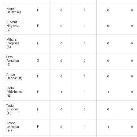
Kasperi
F
0
0
0
0
Tiainen
(6)
Vincent
Högkvist
F
0
0
0
0
(7)
Mihails
Toropcins
F
0
0
0
0
(8)
Otto
Partanen
D
0
0
0
0
(9)
Anton
F
0
0
0
0
Francke
(11)
Peetu
Pihkoluoma
F
1
0
1
0
(12)
Tapio
Riikonen
F
0
0
0
0
(13)
Roope
Leinonen
F
0
1
1
0
(14)