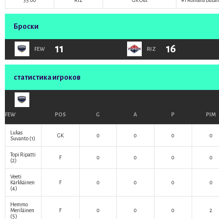
35:00
RIZ
GK Out
#1
Romāns Butān
Броски
11
16
FEW
RIZ
статистика игроков
FEW
POS
G
A
P
PIM
Lukas
GK
0
0
0
0
Suvanto
(1)
Topi Ripatti
F
0
0
0
0
(2)
Veeti
Kärkkäinen
F
0
0
0
0
(4)
Hemmo
Meriläinen
F
0
0
0
2
(5)