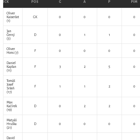
ICK
POS
G
A
P
PIM
Oliver
Kaiseršot
GK
0
0
0
0
(1)
Jan
Černý
D
0
1
1
0
(3)
Oliver
F
0
0
0
0
Hons
(7)
Daniel
Kaplan
F
3
2
5
0
(11)
Tomáš
Josef
F
1
1
2
0
Sršeň
(17)
Max
Kačírek
D
0
2
2
0
(19)
Matyáš
Hruška
D
0
0
0
0
(21)
David