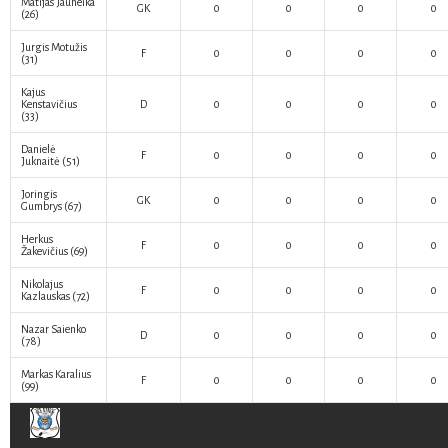
Matijas Jauneika
GK
0
0
0
0
(26)
Jurgis Motužis
F
0
0
0
0
(31)
Kajus
Kenstavičius
D
0
0
0
0
(33)
Danielė
F
0
0
0
0
Juknaitė
(51)
Joringis
GK
0
0
0
0
Gumbrys
(67)
Herkus
F
0
0
0
0
Žakevičius
(69)
Nikolajus
F
0
0
0
0
Kazlauskas
(72)
Nazar Saienko
D
0
0
0
0
(78)
Markas Karalius
F
0
0
0
0
(99)