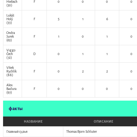
Hiebsch
F
0
0
0
0
(30)
Lukáš
Holý
F
5
1
6
0
(33)
Ondra
Jurek
F
1
0
1
0
(63)
Viggo
Čech
D
0
1
1
0
(72)
Vítek
Rychlík
F
0
2
2
0
(88)
Alex
Baďura
F
0
0
0
0
(97)
факты
НАЗВАНИЕ
ОПИСАНИЕ
Главный судья
Thomas Bjorn Schluter