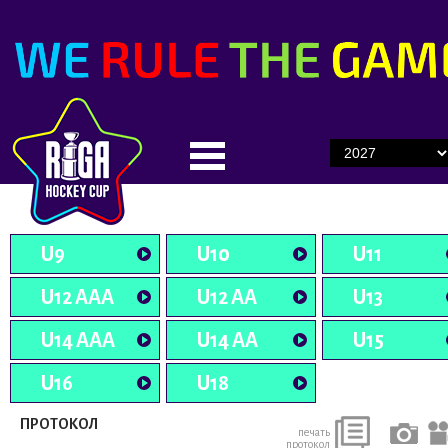
U9
U10
U11
U12 AAA
U12 AA
U13
U14 AAA
U14 AA
U15
U16
U18
ПРОТОКОЛ
печать
протокол