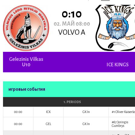
0:10
02. МАЙ 08:00
VOLVO A
Gelezinis Vilkas
U10
ICE KINGS
игровые события
1. PERIODS
00:00
ICK
GK In
#1
Oliver Kaiseršo
#67
Joringis
00:00
GEL
GK In
Gumbrys