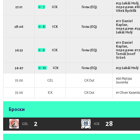
#33
Lukáš Holý
,
27:21
0 : 7
ICK
Голы (EQ)
передачи: #8
Vítek Rychlík
#11
Daniel
Kaplan
,
28:06
0 : 8
ICK
Голы (EQ)
передачи: #33
Lukáš Holý
#11
Daniel
Kaplan
,
34:33
0 : 9
ICK
Голы (EQ)
передачи: #17
Tomáš Josef
Sršeň
34:47
0 : 10
ICK
Голы (EQ)
#33
Lukáš Holý
#26
Matijas
35:00
GEL
GK Out
Jauneika
35:00
ICK
GK Out
#1
Oliver Kaiseršo
Броски
2
28
GEL
ICK