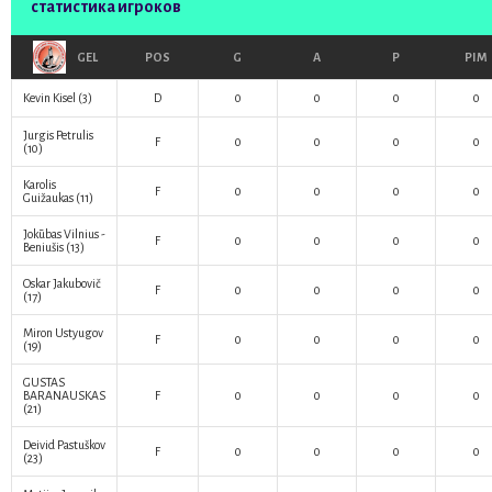
статистика игроков
GEL
POS
G
A
P
PIM
Kevin Kisel
(3)
D
0
0
0
0
Jurgis Petrulis
F
0
0
0
0
(10)
Karolis
F
0
0
0
0
Guižaukas
(11)
Jokūbas Vilnius -
F
0
0
0
0
Beniušis
(13)
Oskar Jakubovič
F
0
0
0
0
(17)
Miron Ustyugov
F
0
0
0
0
(19)
GUSTAS
BARANAUSKAS
F
0
0
0
0
(21)
Deivid Pastuškov
F
0
0
0
0
(23)