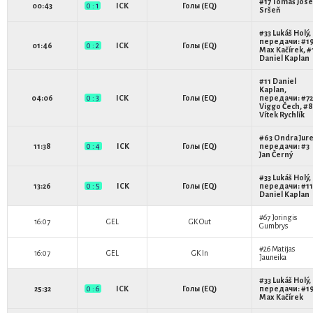
#17
Tomáš Jose
00:43
0 : 1
ICK
Голы (EQ)
Sršeň
#33
Lukáš Holý
,
передачи: #1
01:46
0 : 2
ICK
Голы (EQ)
Max Kačírek
, #
Daniel Kaplan
#11
Daniel
Kaplan
,
04:06
0 : 3
ICK
Голы (EQ)
передачи: #72
Viggo Čech
, #
Vítek Rychlík
#63
Ondra Jur
11:38
0 : 4
ICK
Голы (EQ)
передачи: #3
Jan Černý
#33
Lukáš Holý
,
13:26
0 : 5
ICK
Голы (EQ)
передачи: #11
Daniel Kaplan
#67
Joringis
16:07
GEL
GK Out
Gumbrys
#26
Matijas
16:07
GEL
GK In
Jauneika
#33
Lukáš Holý
,
25:32
0 : 6
ICK
Голы (EQ)
передачи: #1
Max Kačírek