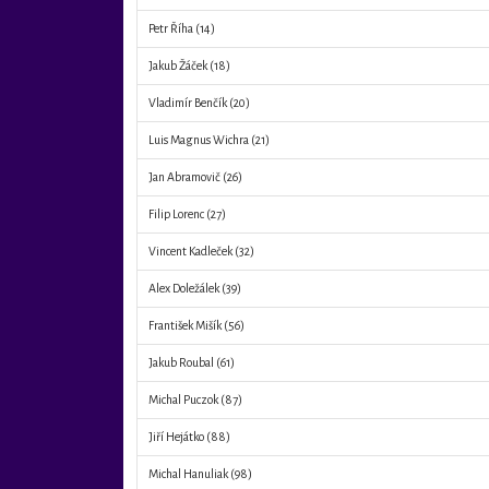
Petr Říha
(14)
Jakub Žáček
(18)
Vladimír Benčík
(20)
Luis Magnus Wichra
(21)
Jan Abramovič
(26)
Filip Lorenc
(27)
Vincent Kadleček
(32)
Alex Doležálek
(39)
František Mišík
(56)
Jakub Roubal
(61)
Michal Puczok
(87)
Jiří Hejátko
(88)
Michal Hanuliak
(98)