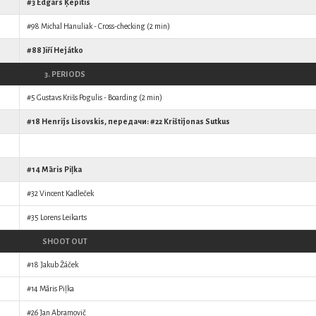
#3
Edgars Ķepītis
#98
Michal Hanuliak
- Cross-checking (2 min)
#88
Jiří Hejátko
3. PERIODS
#5
Gustavs Krišs Pogulis
- Boarding (2 min)
#18
Henrijs Lisovskis
, передачи: #22
Krištijonas Sutkus
#14
Māris Piļka
#32
Vincent Kadleček
#35
Lorens Leikarts
SHOOT OUT
#18
Jakub Žáček
#14
Māris Piļka
#26
Jan Abramovič