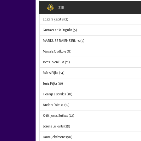
ZIB
Edgars Ķepītis
(3)
Gustavs Krišs Pogulis
(5)
MARKUSS RAIENS Eikins
(7)
Marsels Gudkovs
(8)
Toms Poļenčuks
(11)
Māris Piļka
(14)
Juris Piļka
(16)
Henrijs Lisovskis
(18)
Anders Pošeika
(19)
Krištijonas Sutkus
(22)
Lorens Leikarts
(35)
Laura Jēkabsone
(98)