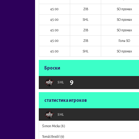
45:00
ZIB
SO промах
45:00
SHL
SO промах
45:00
ZIB
SO промах
45:00
ZIB
Голы SO
45:00
SHL
SO промах
Броски
9
SHL
статистика игроков
SHL
Šimon Micka
(8)
Tomáš Brodil
(9)