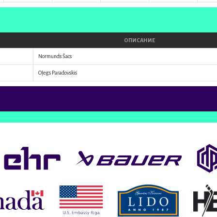
ОПИСАНИЕ
Normunds Šacs
Oļegs Paradovskis