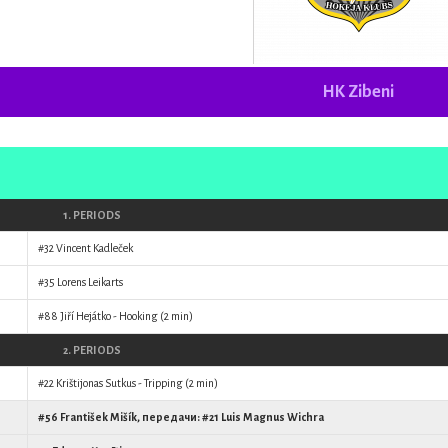
HK Zibeni
1. PERIODS
#32
Vincent Kadleček
#35
Lorens Leikarts
#88
Jiří Hejátko
- Hooking (2 min)
2. PERIODS
#22
Krištijonas Sutkus
- Tripping (2 min)
#56
František Mišík
, передачи: #21
Luis Magnus Wichra