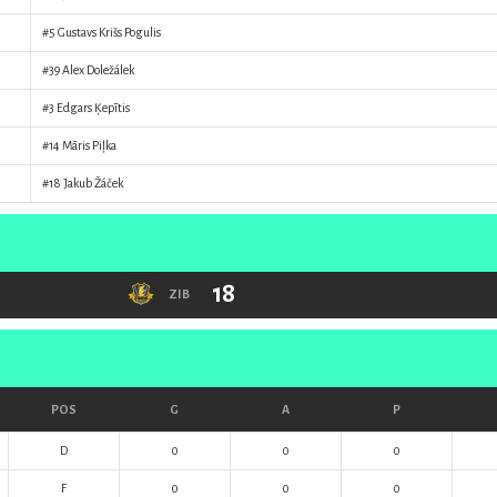
#5
Gustavs Krišs Pogulis
#39
Alex Doležálek
#3
Edgars Ķepītis
#14
Māris Piļka
#18
Jakub Žáček
18
ZIB
POS
G
A
P
D
0
0
0
F
0
0
0