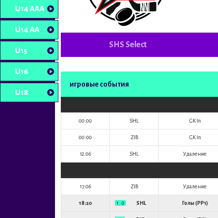
U14 AAA
U14 AA
SHS Select
U15
U16
игровые события
U18
00:00
SHL
GK In
00:00
ZIB
GK In
12:06
SHL
Удаление
17:06
ZIB
Удаление
18:20
1 : 0
SHL
Голы (PP1)