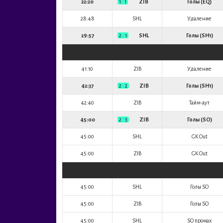
22:20
1 : 1
ZIB
Голы (EQ)
28:48
SHL
Удаление
29:57
2 : 1
SHL
Голы (SH1)
41:10
ZIB
Удаление
42:37
2 : 2
ZIB
Голы (SH1)
42:40
ZIB
Тайм-аут
45:00
2 : 3
ZIB
Голы (SO)
45:00
SHL
GK Out
45:00
ZIB
GK Out
45:00
SHL
Голы SO
45:00
ZIB
Голы SO
45:00
SHL
SO промах