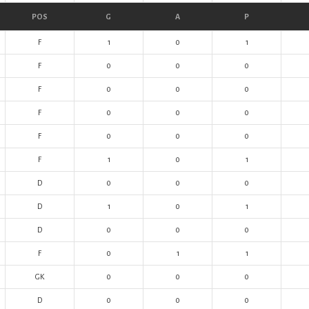
POS
G
A
P
F
1
0
1
F
0
0
0
F
0
0
0
F
0
0
0
F
0
0
0
F
1
0
1
D
0
0
0
D
1
0
1
D
0
0
0
F
0
1
1
GK
0
0
0
D
0
0
0