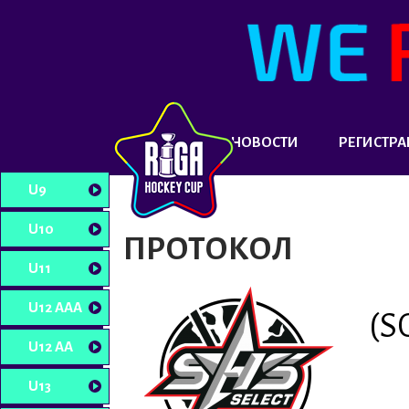
НОВОСТИ
РЕГИСТРА
U9
U10
ПРОТОКОЛ
U11
U12 AAA
(S
U12 AA
U13