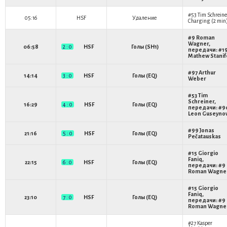
#53
Tim Schreine
05:16
HSF
Удаление
Charging (2 min
#9
Roman
Wagner
,
06:58
2 : 0
HSF
Голы (SH1)
передачи: #1
Mathew Stanif
#97
Arthur
14:14
3 : 0
HSF
Голы (EQ)
Weber
#53
Tim
Schreiner
,
16:29
4 : 0
HSF
Голы (EQ)
передачи: #9
Leon Guseyno
#99
Jonas
21:16
5 : 0
HSF
Голы (EQ)
Pečatauskas
#15
Giorgio
Faniq
,
22:15
6 : 0
HSF
Голы (EQ)
передачи: #9
Roman Wagne
#15
Giorgio
Faniq
,
23:10
7 : 0
HSF
Голы (EQ)
передачи: #9
Roman Wagne
#27
Kasper