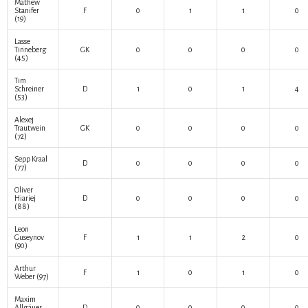
Mathew
Stanifer
F
0
1
1
0
(19)
Lasse
Tinneberg
GK
0
0
0
0
(45)
Tim
Schreiner
D
1
0
1
4
(53)
Alexej
Trautwein
GK
0
0
0
0
(72)
Sepp Kraal
D
0
0
0
0
(77)
Oliver
Hiariej
D
0
0
0
0
(88)
Leon
Guseynov
F
1
1
2
0
(90)
Arthur
F
1
0
1
0
Weber
(97)
Maxim
Allgäuer
D
0
0
0
0