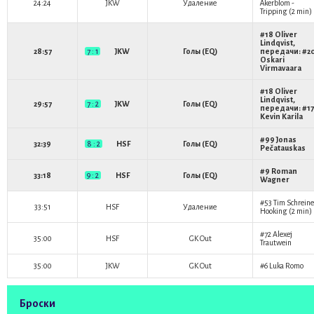
24:24
JKW
Удаление
Åkerblom
-
Tripping (2 min)
#18
Oliver
Lindqvist
,
28:57
7 : 1
JKW
Голы (EQ)
передачи: #2
Oskari
Virmavaara
#18
Oliver
Lindqvist
,
29:57
7 : 2
JKW
Голы (EQ)
передачи: #17
Kevin Karila
#99
Jonas
32:39
8 : 2
HSF
Голы (EQ)
Pečatauskas
#9
Roman
33:18
9 : 2
HSF
Голы (EQ)
Wagner
#53
Tim Schreine
33:51
HSF
Удаление
Hooking (2 min)
#72
Alexej
35:00
HSF
GK Out
Trautwein
35:00
JKW
GK Out
#6
Luka Romo
Броски