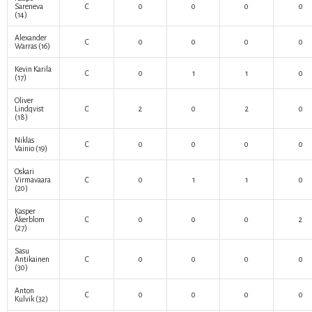
Sareneva
C
0
0
0
0
(14)
Alexander
C
0
0
0
0
Warras
(16)
Kevin Karila
C
0
1
1
0
(17)
Oliver
Lindqvist
C
2
0
2
0
(18)
Niklas
C
0
0
0
0
Vainio
(19)
Oskari
Virmavaara
C
0
1
1
0
(20)
Kasper
Åkerblom
C
0
0
0
2
(27)
Sasu
Antikainen
C
0
0
0
0
(30)
Anton
C
0
0
0
0
Kulvik
(32)