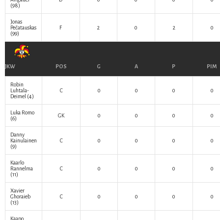
(98)
Jonas
Pečatauskas
F
2
0
2
0
(99)
JKW
POS
G
A
P
PIM
Robin
Luhtala-
C
0
0
0
0
Deimel
(4)
Luka Romo
GK
0
0
0
0
(6)
Danny
Kainulainen
C
0
0
0
0
(9)
Kaarlo
Rannelma
C
0
0
0
0
(11)
Xavier
Ghoraieb
C
0
0
0
0
(13)
Kaapo