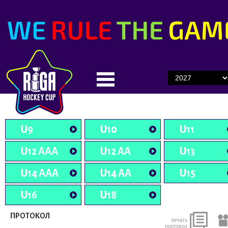
U9
U10
U11
U12 AAA
U12 AA
U13
U14 AAA
U14 AA
U15
U16
U18
ПРОТОКОЛ
печать
протокол