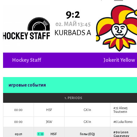
9:2
02. МАЙ 13:45
KURBADS A
Hockey Staff
Jokerit Yellow
игровые события
1. PERIODS
#72
Alexej
00:00
HSF
GK In
Trautwein
00:00
JKW
GK In
#6
Luka Romo
#90
Leon
03:21
1 : 0
HSF
Голы (EQ)
Guseynov