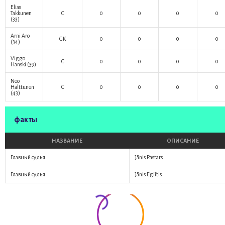
Elias
Takkunen
C
0
0
0
0
(33)
Arni Aro
GK
0
0
0
0
(34)
Viggo
C
0
0
0
0
Hanski
(39)
Neo
Halttunen
C
0
0
0
0
(43)
факты
НАЗВАНИЕ
ОПИСАНИЕ
Главный судья
Jānis Pastars
Главный судья
Jānis Eglītis