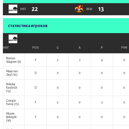
22
13
HSF
JKW
статистика игроков
HSF
POS
G
A
P
PIM
Roman
F
2
2
4
0
Wagner
(9)
Maas van
D
0
0
0
0
Zeyl
(10)
Nikolaj
Fandrich
D
0
0
0
0
(12)
Giorgio
F
2
0
2
0
Faniq
(15)
Mozes
Beheydt
F
0
0
0
0
(16)