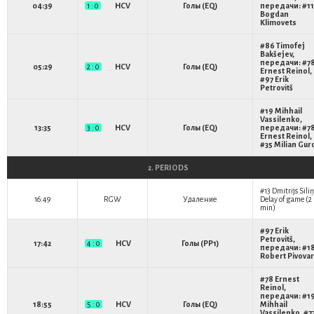
04:39
1 : 0
HCV
Голы (EQ)
передачи: #11
Bogdan
Klimovets
#86
Timofej
Bakšejev
,
передачи: #7
05:29
2 : 0
HCV
Голы (EQ)
Ernest Reinol
,
#97
Erik
Petrovitš
#19
Mihhail
Vassilenko
,
13:35
3 : 0
HCV
Голы (EQ)
передачи: #7
Ernest Reinol
,
#35
Milian Gur
2. PERIODS
#13
Dmitrijs Siliņ
16:49
RGW
Удаление
Delay of game (2
min)
#97
Erik
Petrovitš
,
17:42
4 : 0
HCV
Голы (PP1)
передачи: #1
Robert Pivova
#78
Ernest
Reinol
,
передачи: #1
18:55
5 : 0
HCV
Голы (EQ)
Mihhail
Vassilenko
, #7