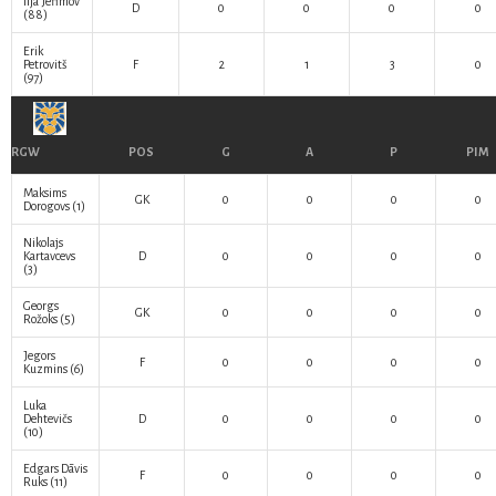
Ilja Jefimov
D
0
0
0
0
(88)
Erik
Petrovitš
F
2
1
3
0
(97)
RGW
POS
G
A
P
PIM
Maksims
GK
0
0
0
0
Dorogovs
(1)
Nikolajs
Kartavcevs
D
0
0
0
0
(3)
Georgs
GK
0
0
0
0
Rožoks
(5)
Jegors
F
0
0
0
0
Kuzmins
(6)
Luka
Dehtevičs
D
0
0
0
0
(10)
Edgars Dāvis
F
0
0
0
0
Ruks
(11)