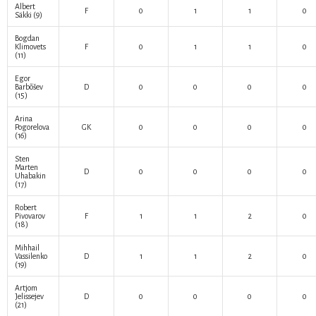
Albert
F
0
1
1
0
Säkki
(9)
Bogdan
Klimovets
F
0
1
1
0
(11)
Egor
Barbõšev
D
0
0
0
0
(15)
Arina
Pogorelova
GK
0
0
0
0
(16)
Sten
Marten
D
0
0
0
0
Uhabakin
(17)
Robert
Pivovarov
F
1
1
2
0
(18)
Mihhail
Vassilenko
D
1
1
2
0
(19)
Artjom
Jelissejev
D
0
0
0
0
(21)