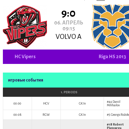
9:0
06. АПРЕЛЬ
09:15
VOLVO A
HC Vipers
Riga HS 2013
игровые события
1. PERIODS
#44
Daniil
00:00
HCV
GK In
Mihhailov
00:08
RGW
GK In
#5
Georgs Rožok
#18
Robert
Pivovarov
,