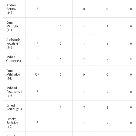
Andrei
Zernov
F
0
0
0
0
(24)
Damir
Maljuga
F
0
1
1
0
(33)
Aleksandr
Kodatski
F
0
1
1
0
(34)
Milian
F
1
1
2
2
Gurov
(35)
Daniil
Mihhailov
GK
0
0
0
0
(44)
Mihhail
Pessotsinski
F
1
1
2
0
(77)
Ernest
F
2
2
4
0
Reinol
(78)
Timofej
Bakšejev
F
1
1
2
0
(86)