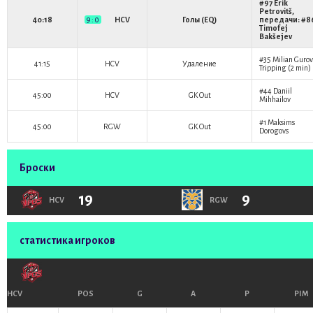
#97
Erik
Petrovitš
,
40:18
9 : 0
HCV
Голы (EQ)
передачи: #8
Timofej
Bakšejev
#35
Milian Gurov
41:15
HCV
Удаление
Tripping (2 min)
#44
Daniil
45:00
HCV
GK Out
Mihhailov
#1
Maksims
45:00
RGW
GK Out
Dorogovs
Броски
19
9
HCV
RGW
статистика игроков
HCV
POS
G
A
P
PIM