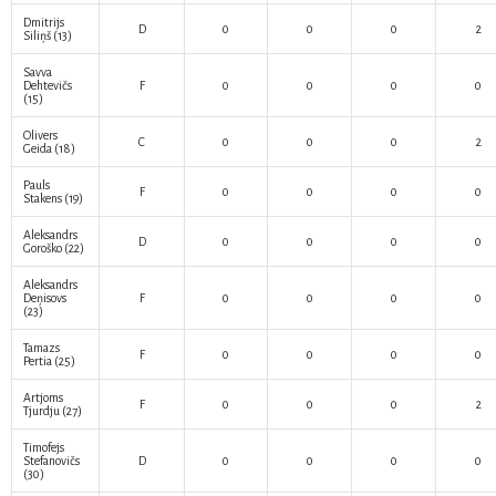
Dmitrijs
D
0
0
0
2
Siliņš
(13)
Savva
Dehtevičs
F
0
0
0
0
(15)
Olivers
C
0
0
0
2
Geida
(18)
Pauls
F
0
0
0
0
Stakens
(19)
Aleksandrs
D
0
0
0
0
Goroško
(22)
Aleksandrs
Deņisovs
F
0
0
0
0
(23)
Tamazs
F
0
0
0
0
Pertia
(25)
Artjoms
F
0
0
0
2
Tjurdju
(27)
Timofejs
Stefanovičs
D
0
0
0
0
(30)