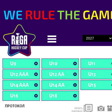
U9
U10
U11
U12 AAA
U12 AA
U13
U14 AAA
U14 AA
U15
U16
U18
ПРОТОКОЛ
печать
протокол