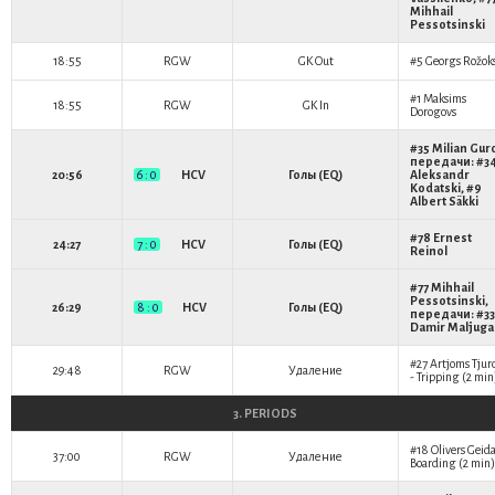
Mihhail
Pessotsinski
18:55
RGW
GK Out
#5
Georgs Rožok
#1
Maksims
18:55
RGW
GK In
Dorogovs
#35
Milian Gur
передачи: #3
20:56
6 : 0
HCV
Голы (EQ)
Aleksandr
Kodatski
, #9
Albert Säkki
#78
Ernest
24:27
7 : 0
HCV
Голы (EQ)
Reinol
#77
Mihhail
Pessotsinski
,
26:29
8 : 0
HCV
Голы (EQ)
передачи: #33
Damir Maljuga
#27
Artjoms Tjur
29:48
RGW
Удаление
- Tripping (2 min
3. PERIODS
#18
Olivers Geid
37:00
RGW
Удаление
Boarding (2 min)