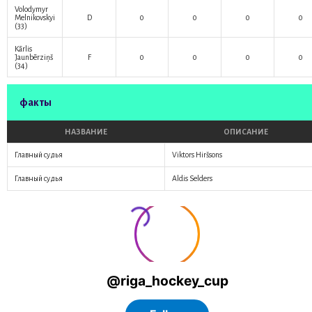
Volodymyr
Melnikovskyi
D
0
0
0
0
(33)
Kārlis
Jaunbērziņš
F
0
0
0
0
(34)
факты
НАЗВАНИЕ
ОПИСАНИЕ
Главный судья
Viktors Hiršsons
Главный судья
Aldis Selders