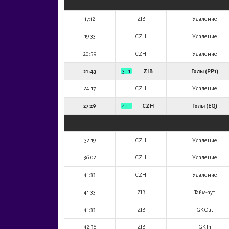
17:12
ZIB
Удаление
19:33
CZH
Удаление
20:59
CZH
Удаление
21:43
3 : 1
ZIB
Голы (PP1)
24:17
CZH
Удаление
27:29
4 : 1
CZH
Голы (EQ)
32:19
CZH
Удаление
36:02
CZH
Удаление
41:33
CZH
Удаление
41:33
ZIB
Тайм-аут
41:33
ZIB
GK Out
42:36
ZIB
GK In