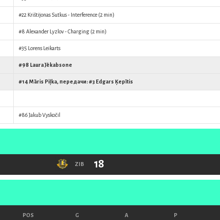
#22
Krištijonas Sutkus
- Interference (2 min)
#8
Alexander Lyzlov
- Charging (2 min)
#35
Lorens Leikarts
#98
Laura Jēkabsone
#14
Māris Piļka
, передачи: #3
Edgars Ķepītis
#86
Jakub Vyskočil
18
ZIB
POS
G
A
P