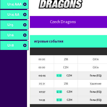
U14 AAA
U14 AA
Czech Dragons
U15
U16
игровые события
U18
00:00
ZIB
GK In
00:00
CZH
GK In
04:05
1 : 0
CZH
Голы (EQ)
05:31
ZIB
Удаление
07:57
2 : 0
CZH
Голы (EQ)
10:35
3 : 0
CZH
Голы (EQ)