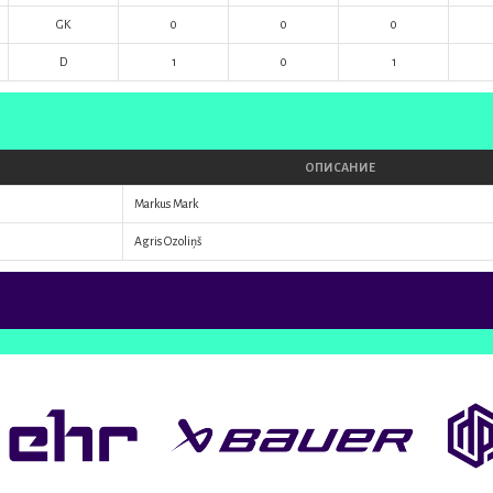
GK
0
0
0
D
1
0
1
ОПИСАНИЕ
Markus Mark
Agris Ozoliņš