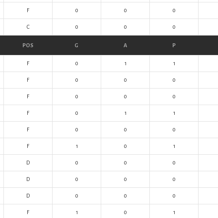
F
0
0
0
C
0
0
0
POS
G
A
P
F
0
1
1
F
0
0
0
F
0
0
0
F
0
1
1
F
0
0
0
F
1
0
1
D
0
0
0
D
0
0
0
D
0
0
0
F
1
0
1