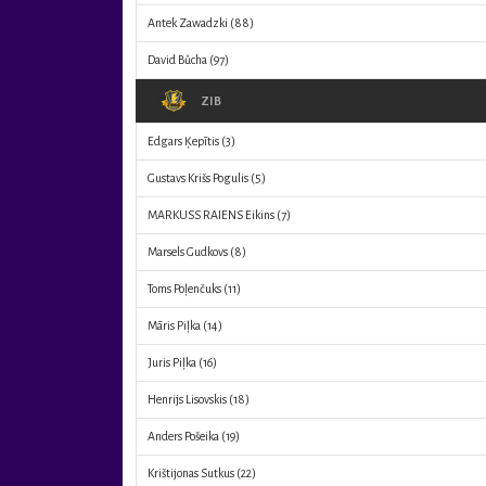
Antek Zawadzki
(88)
David Bůcha
(97)
ZIB
Edgars Ķepītis
(3)
Gustavs Krišs Pogulis
(5)
MARKUSS RAIENS Eikins
(7)
Marsels Gudkovs
(8)
Toms Poļenčuks
(11)
Māris Piļka
(14)
Juris Piļka
(16)
Henrijs Lisovskis
(18)
Anders Pošeika
(19)
Krištijonas Sutkus
(22)