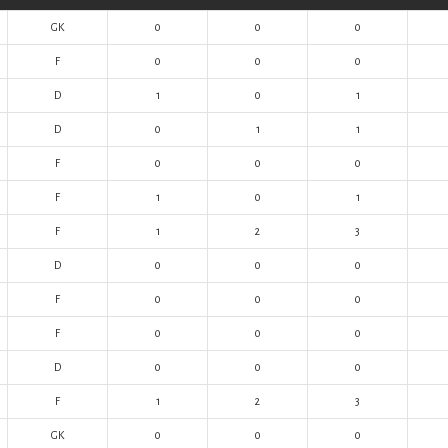
GK
0
0
0
F
0
0
0
D
1
0
1
D
0
1
1
F
0
0
0
F
1
0
1
F
1
2
3
D
0
0
0
F
0
0
0
F
0
0
0
D
0
0
0
F
1
2
3
GK
0
0
0