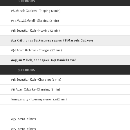
2. PERIODS
#8
Marsels Gudkovs
- Tripping (2 min)
#47
Matyáš Mendl
- Slashing (2 min)
#18
Sebastian Koch
- Hooking (2 min)
#22
Krištijonas Sutkus
, передачи: #8
Marsels Gudkovs
#56
Adam Pochman
- Charging (2 min)
#65
Jan Málek
, передачи: #41
Daniel Kovář
3. PERIODS
#18
Sebastian Koch
- Charging (2 min)
#11
Adam Odvárka
- Charging (2 min)
Team penalty - Too many men on ice (2 min)
#35
Lorens Leikarts
#35
Lorens Leikarts