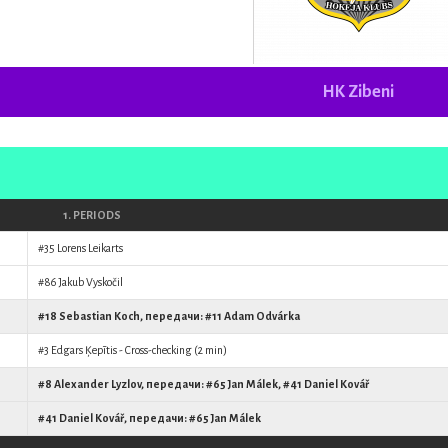
HK Zibeni
1. PERIODS
#35
Lorens Leikarts
#86
Jakub Vyskočil
#18
Sebastian Koch
, передачи: #11
Adam Odvárka
#3
Edgars Ķepītis
- Cross-checking (2 min)
#8
Alexander Lyzlov
, передачи: #65
Jan Málek
, #41
Daniel Kovář
#41
Daniel Kovář
, передачи: #65
Jan Málek