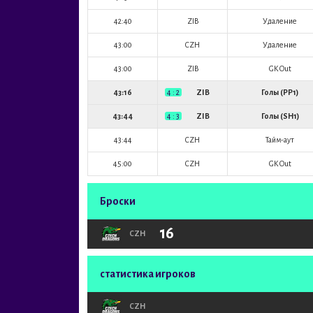
42:40
ZIB
Удаление
43:00
CZH
Удаление
43:00
ZIB
GK Out
43:16
4 : 2
ZIB
Голы (PP1)
43:44
4 : 3
ZIB
Голы (SH1)
43:44
CZH
Тайм-аут
45:00
CZH
GK Out
Броски
16
CZH
статистика игроков
CZH