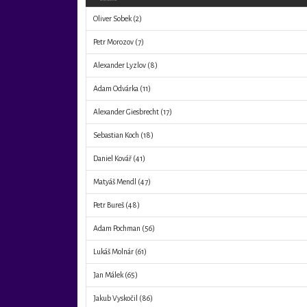
Oliver Sobek
(2)
Petr Morozov
(7)
Alexander Lyzlov
(8)
Adam Odvárka
(11)
Alexander Giesbrecht
(17)
Sebastian Koch
(18)
Daniel Kovář
(41)
Matyáš Mendl
(47)
Petr Bureš
(48)
Adam Pochman
(56)
Lukáš Molnár
(61)
Jan Málek
(65)
Jakub Vyskočil
(86)