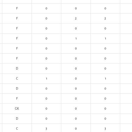
F
0
0
0
F
0
2
2
F
0
0
0
F
0
1
1
F
0
0
0
F
0
0
0
D
0
0
0
C
1
0
1
D
0
0
0
F
0
0
0
GK
0
0
0
D
0
0
0
C
3
0
3