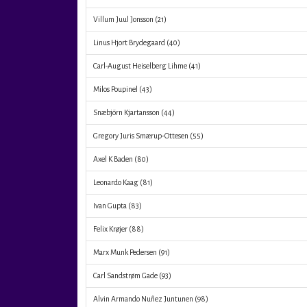
Villum Juul Jonsson
(21)
Linus Hjort Brydegaard
(40)
Carl-August Heiselberg Lihme
(41)
Milos Poupinel
(43)
Snæbjörn Kjartansson
(44)
Gregory Juris Smærup-Ottesen
(55)
Axel K Baden
(80)
Leonardo Kaag
(81)
Ivan Gupta
(83)
Felix Krøjer
(88)
Marx Munk Pedersen
(91)
Carl Sandstrøm Gade
(93)
Alvin Armando Nuñez Juntunen
(98)