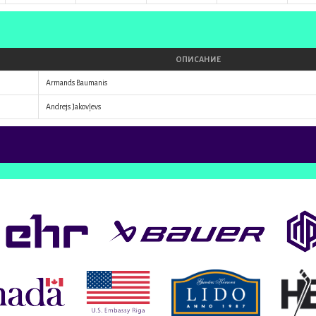
ОПИСАНИЕ
Armands Baumanis
Andrejs Jakovļevs