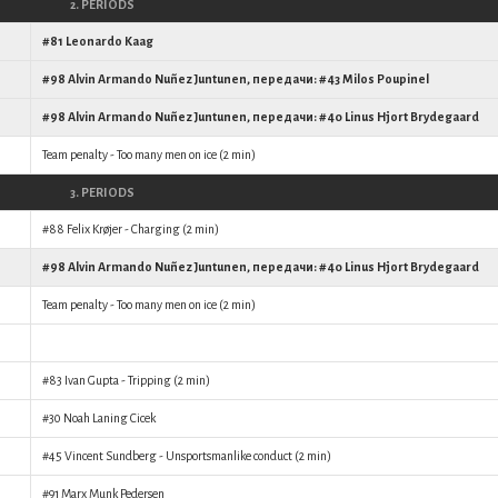
2. PERIODS
#81
Leonardo Kaag
#98
Alvin Armando Nuñez Juntunen
, передачи: #43
Milos Poupinel
#98
Alvin Armando Nuñez Juntunen
, передачи: #40
Linus Hjort Brydegaard
Team penalty - Too many men on ice (2 min)
3. PERIODS
#88
Felix Krøjer
- Charging (2 min)
#98
Alvin Armando Nuñez Juntunen
, передачи: #40
Linus Hjort Brydegaard
Team penalty - Too many men on ice (2 min)
#83
Ivan Gupta
- Tripping (2 min)
#30
Noah Laning Cicek
#45
Vincent Sundberg
- Unsportsmanlike conduct (2 min)
#91
Marx Munk Pedersen