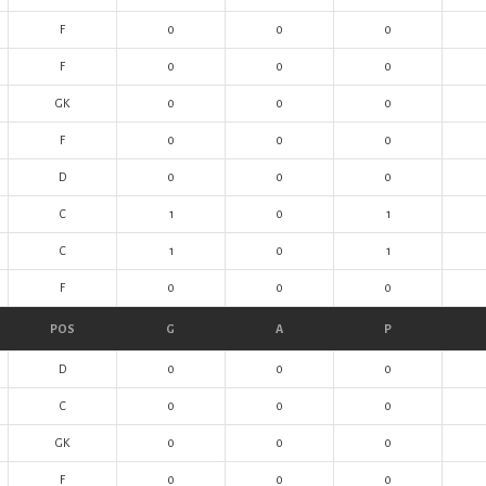
F
0
0
0
F
0
0
0
GK
0
0
0
F
0
0
0
D
0
0
0
C
1
0
1
C
1
0
1
F
0
0
0
POS
G
A
P
D
0
0
0
C
0
0
0
GK
0
0
0
F
0
0
0