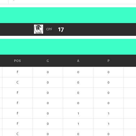
17
CPF
POS
G
A
P
F
0
0
0
C
0
0
0
F
0
0
0
F
0
0
0
F
0
1
1
F
0
1
1
C
0
0
0