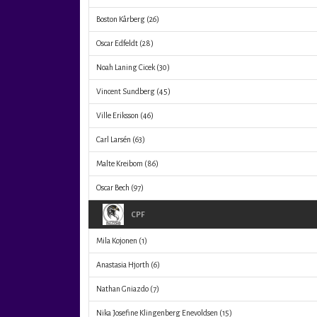
Boston Kårberg
(26)
Oscar Edfeldt
(28)
Noah Laning Cicek
(30)
Vincent Sundberg
(45)
Ville Eriksson
(46)
Carl Larsén
(63)
Malte Kreibom
(86)
Oscar Bech
(97)
CPF
Mila Kojonen
(1)
Anastasia Hjorth
(6)
Nathan Gniazdo
(7)
Nika Josefine Klingenberg Enevoldsen
(15)