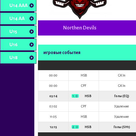
U14 AAA
U14 AA
Northen Devils
U15
U16
игровые события
U18
00:00
HSB
GK In
00:00
CPF
GK In
03:14
1 : 0
HSB
Голы (EQ)
07:02
CPF
Удаление
11:05
HSB
Удаление
12:15
2 : 0
HSB
Голы (SH1)