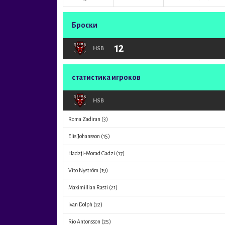
Броски
12
HSB
статистика игроков
HSB
Roma Zadiran
(3)
Elis Johansson
(15)
Hadzji-Morad Gadzi
(17)
Vito Nyström
(19)
Maximillian Rasti
(21)
Ivan Dolph
(22)
Rio Antonsson
(25)