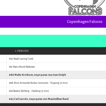
Copenhagen Falcons
1. PERIODS
#30
Noah Laning Cicek
#91
Marx Munk Pedersen
#86
Malte Kreibom
, передачи: #22
Ivan Dolph
#98
Alvin Armando Nuñez Juntunen
- Tripping (2 min)
#26
Boston Kårberg
- Hooking (2 min)
#63
Carl Larsén
, передачи: #21
Maximillian Rasti