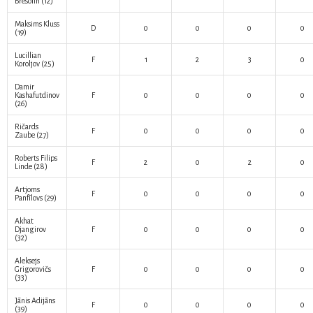
Bresolin
(12)
Maksims Kluss
D
0
0
0
0
(19)
Lucillian
F
1
2
3
0
Koroljov
(25)
Damir
Kashafutdinov
F
0
0
0
0
(26)
Ričards
F
0
0
0
0
Zaube
(27)
Roberts Filips
F
2
0
2
0
Linde
(28)
Artjoms
F
0
0
0
0
Panfīlovs
(29)
Akhat
Djangirov
F
0
0
0
0
(32)
Aleksejs
Grigorovičs
F
0
0
0
0
(33)
Jānis Adijāns
F
0
0
0
0
(39)