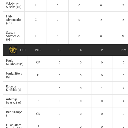
Volodymyr
F
0
0
0
2
Sushko
(40)
Hlib
Abramenko
C
2
0
2
2
(44)
Stepan
Savchenko
F
0
0
0
12
(98)
HPT
POS
G
A
P
PIM
Pauls
GK
0
0
0
0
Munkevics
(1)
Marks Sikora
D
0
0
0
0
(6)
Roberts
F
1
0
1
2
Kiršfelds
(7)
Artemijs
F
0
0
0
4
Mileika
(10)
Rūdis Kaupe
GK
0
0
0
0
(11)
Elliot James
F
0
0
0
0