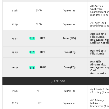
#98
Stepan
Savchenko
-
21:28
SHW
Удаление
Unsportsmanlike
conduct ( + 10 mi
#15
Kyryl Levin
-
22:29
SHW
Удаление
Interference (2 m
#28
Roberts
Filips Linde
,
23:32
2 : 2
HPT
Голы (PP1)
передачи: #2
Lucillian Korol
#28
Roberts
25:25
2 : 3
HPT
Голы (EQ)
Filips Linde
#44
Hlib
Abramenko
,
27:09
3 : 3
SHW
Голы (EQ)
передачи: #17
Oleh
Andrusenko
3. PERIODS
#7
Roberts Kiršfe
31:06
HPT
Удаление
- Tripping (2 min
#10
Artemijs
36:03
HPT
Удаление
Mileika
-
Interference (2 m