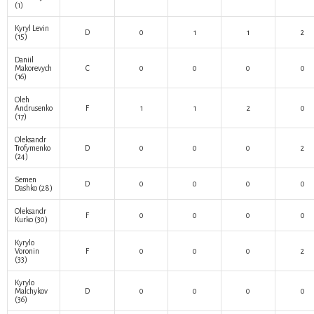
(1)
Kyryl Levin
D
0
1
1
2
(15)
Daniil
Makorevych
C
0
0
0
0
(16)
Oleh
Andrusenko
F
1
1
2
0
(17)
Oleksandr
Trofymenko
D
0
0
0
2
(24)
Semen
D
0
0
0
0
Dashko
(28)
Oleksandr
F
0
0
0
0
Kurko
(30)
Kyrylo
Voronin
F
0
0
0
2
(33)
Kyrylo
Malchykov
D
0
0
0
0
(36)