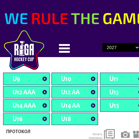
U9
U10
U11
U12 AAA
U12 AA
U13
U14 AAA
U14 AA
U15
U16
U18
ПРОТОКОЛ
печать
протокол