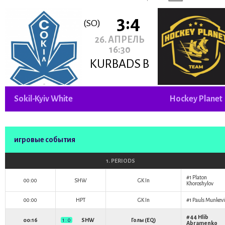
3:4
(SO)
26. АПРЕЛЬ
16:30
KURBADS B
Sokil-Kyiv White
Hockey Planet
игровые события
1. PERIODS
#1
Platon
00:00
SHW
GK In
Khoroshylov
00:00
HPT
GK In
#1
Pauls Munkevi
#44
Hlib
00:16
1 : 0
SHW
Голы (EQ)
Abramenko