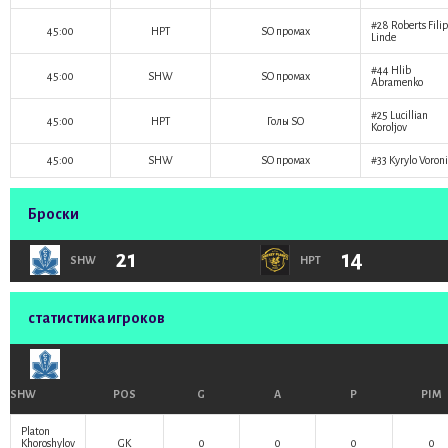
#28
Roberts Filip
45:00
HPT
SO промах
Linde
#44
Hlib
45:00
SHW
SO промах
Abramenko
#25
Lucillian
45:00
HPT
Голы SO
Koroljov
45:00
SHW
SO промах
#33
Kyrylo Voron
Броски
21
14
SHW
HPT
статистика игроков
SHW
POS
G
A
P
PIM
Platon
Khoroshylov
GK
0
0
0
0