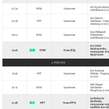
#33
Kyrylo Voron
02:34
SHW
Удаление
Interference (2 m
#43
Damirs
05:26
HPT
Удаление
Hadžijevs
- Cross
checking (2 min)
#24
Oleksandr
09:27
SHW
Удаление
Trofymenko
-
Interference (2 m
#17
Oleh
Andrusenko
,
13:36
2 : 0
SHW
Голы (EQ)
передачи: #1
Kyryl Levin
2. PERIODS
#10
Artemijs
16:26
HPT
Удаление
Mileika
- Trippin
(2 min)
#98
Stepan
20:12
SHW
Удаление
Savchenko
-
Roughing (2 min
#7
Roberts
Kiršfelds
,
21:28
2 : 1
HPT
Голы (PP1)
передачи: #2
Lucillian Korol