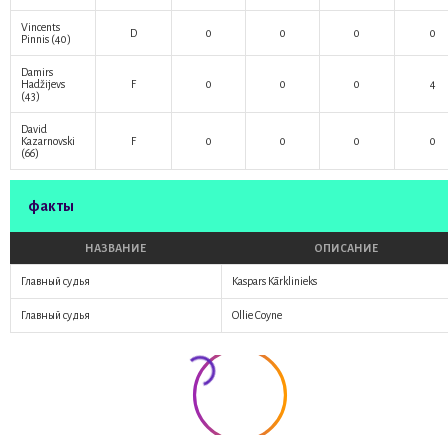
Vincents
D
0
0
0
0
Pinnis
(40)
Damirs
Hadžijevs
F
0
0
0
4
(43)
David
Kazarnovski
F
0
0
0
0
(66)
факты
НАЗВАНИЕ
ОПИСАНИЕ
Главный судья
Kaspars Kārklinieks
Главный судья
Ollie Coyne