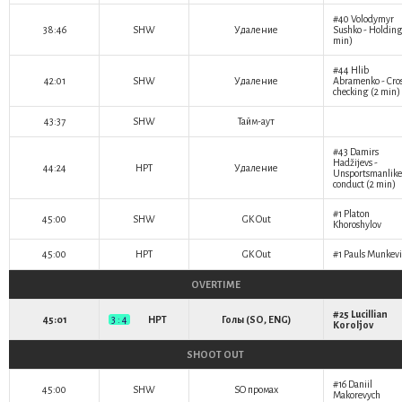
#40
Volodymyr
38:46
SHW
Удаление
Sushko
- Holding
min)
#44
Hlib
42:01
SHW
Удаление
Abramenko
- Cro
checking (2 min)
43:37
SHW
Тайм-аут
#43
Damirs
Hadžijevs
-
44:24
HPT
Удаление
Unsportsmanlike
conduct (2 min)
#1
Platon
45:00
SHW
GK Out
Khoroshylov
45:00
HPT
GK Out
#1
Pauls Munkevi
OVERTIME
#25
Lucillian
45:01
3 : 4
HPT
Голы (SO, ENG)
Koroljov
SHOOT OUT
#16
Daniil
45:00
SHW
SO промах
Makorevych