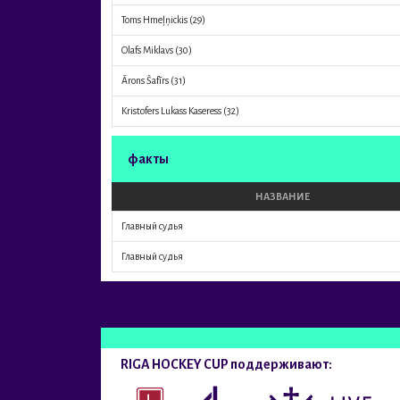
Toms Hmeļņickis
(29)
Olafs Miklavs
(30)
Ārons Šafīrs
(31)
Kristofers Lukass Kaseress
(32)
факты
НАЗВАНИЕ
Главный судья
Главный судья
RIGA HOCKEY CUP поддерживают: