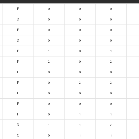
F
0
0
0
D
0
0
0
F
0
0
0
D
0
0
0
F
1
0
1
F
2
0
2
F
0
0
0
F
0
2
2
F
0
0
0
F
0
0
0
F
0
1
1
D
1
1
2
C
0
1
1