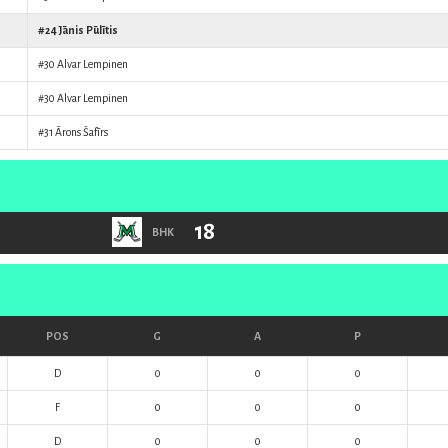
#24
Jānis Pūlītis
#30
Alvar Lempinen
#30
Alvar Lempinen
#31
Ārons Šafīrs
18
BHK
POS
G
A
P
D
0
0
0
F
0
0
0
D
0
0
0