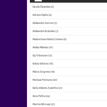
Davids Škņevskis
(2)
Adrians Ilsjāns
(4)
Aleksandrs Sutirins
(5)
Aleksandrs Briļevskis
(7)
Maksimilians Nikita Gluhovs
(9)
Alekss Mēnesis
(10)
Iļja Tribuncovs
(13)
Ņikita Ņikitins
(18)
Mārcis Snigirevs
(19)
Markuss Freimanis
(20)
Kārlis Alberts Zviedrītis
(21)
Jānis Pūlītis
(24)
Martins Bērzups
(27)