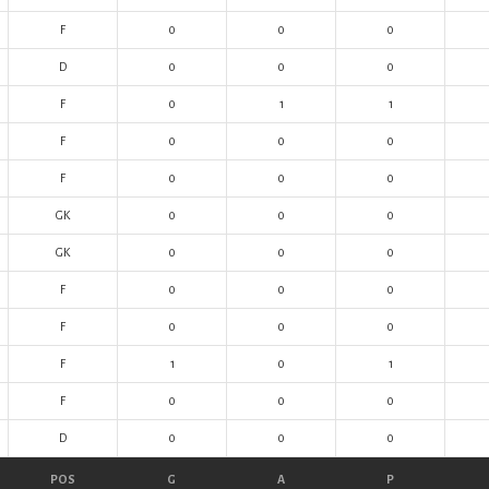
F
0
0
0
D
0
0
0
F
0
1
1
F
0
0
0
F
0
0
0
GK
0
0
0
GK
0
0
0
F
0
0
0
F
0
0
0
F
1
0
1
F
0
0
0
D
0
0
0
POS
G
A
P