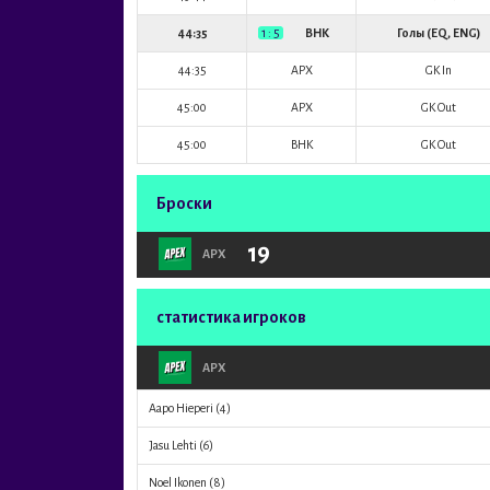
44:35
1 : 5
BHK
Голы (EQ, ENG)
44:35
APX
GK In
45:00
APX
GK Out
45:00
BHK
GK Out
Броски
19
APX
статистика игроков
APX
Aapo Hieperi
(4)
Jasu Lehti
(6)
Noel Ikonen
(8)