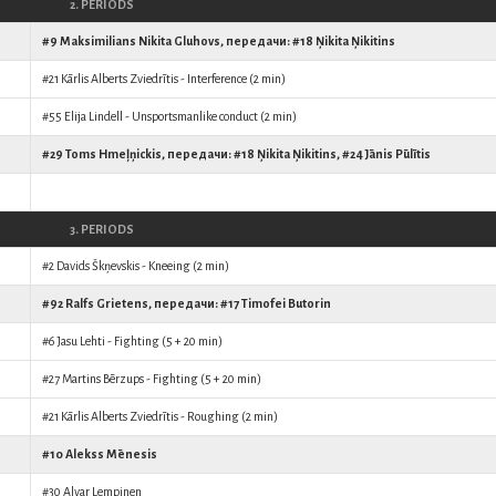
2. PERIODS
#9
Maksimilians Nikita Gluhovs
, передачи: #18
Ņikita Ņikitins
#21
Kārlis Alberts Zviedrītis
- Interference (2 min)
#55
Elija Lindell
- Unsportsmanlike conduct (2 min)
#29
Toms Hmeļņickis
, передачи: #18
Ņikita Ņikitins
, #24
Jānis Pūlītis
3. PERIODS
#2
Davids Škņevskis
- Kneeing (2 min)
#92
Ralfs Grietens
, передачи: #17
Timofei Butorin
#6
Jasu Lehti
- Fighting (5 + 20 min)
#27
Martins Bērzups
- Fighting (5 + 20 min)
#21
Kārlis Alberts Zviedrītis
- Roughing (2 min)
#10
Alekss Mēnesis
#30
Alvar Lempinen