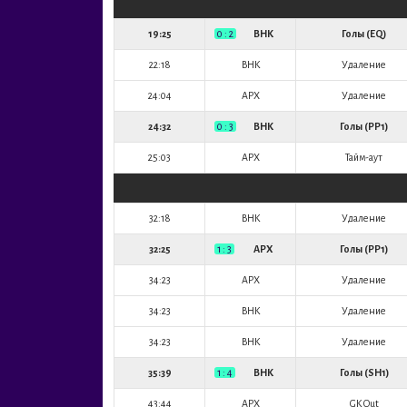
19:25
0 : 2
BHK
Голы (EQ)
22:18
BHK
Удаление
24:04
APX
Удаление
24:32
0 : 3
BHK
Голы (PP1)
25:03
APX
Тайм-аут
32:18
BHK
Удаление
32:25
1 : 3
APX
Голы (PP1)
34:23
APX
Удаление
34:23
BHK
Удаление
34:23
BHK
Удаление
35:39
1 : 4
BHK
Голы (SH1)
43:44
APX
GK Out