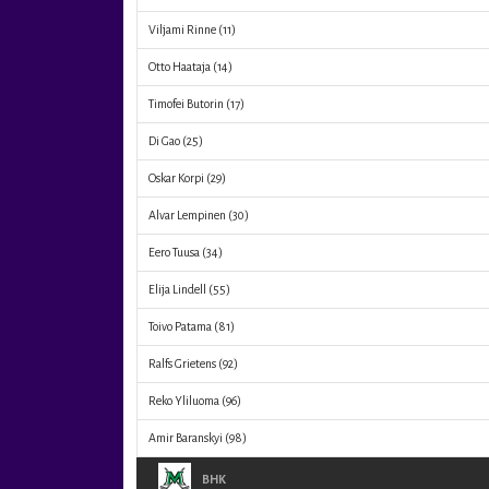
Viljami Rinne
(11)
Otto Haataja
(14)
Timofei Butorin
(17)
Di Gao
(25)
Oskar Korpi
(29)
Alvar Lempinen
(30)
Eero Tuusa
(34)
Elija Lindell
(55)
Toivo Patama
(81)
Ralfs Grietens
(92)
Reko Yliluoma
(96)
Amir Baranskyi
(98)
BHK