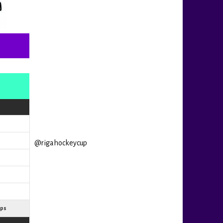
@rigahockeycup
ups