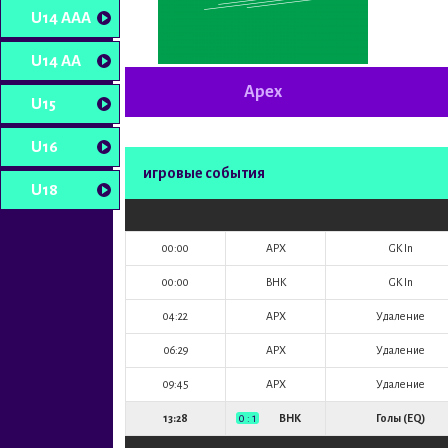
U14 AAA
U14 AA
Apex
U15
U16
игровые события
U18
00:00
APX
GK In
00:00
BHK
GK In
04:22
APX
Удаление
06:29
APX
Удаление
09:45
APX
Удаление
13:28
0 : 1
BHK
Голы (EQ)