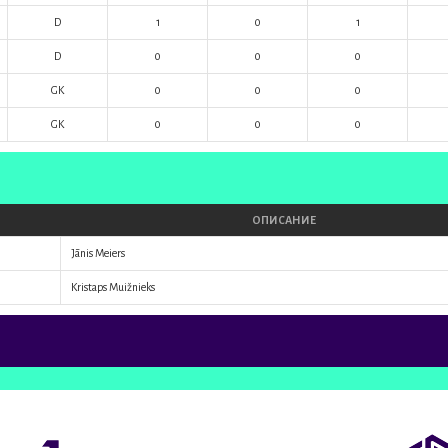
D
1
0
1
D
0
0
0
GK
0
0
0
GK
0
0
0
ОПИСАНИЕ
Jānis Meiers
Kristaps Muižnieks